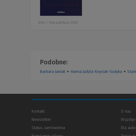
Difin
Rok publikacji: 2020
Podobne:
Barbara Janiak
●
Hanna Judyta Knysiak-Sudyka
●
Stan
Kontakt
O nas
Newsletter
Współpr
Status zamówienia
Dla aut
Regulamin sklepu
Twoje s