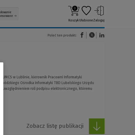
0
ukiwanie
ansowane
Koszyk
Ulubione
Zaloguj
(Nowe okno)
(Link do innej strony)
(Link do innej strony)
Poleć ten produkt:
ji UMCS w Lublinie, kierownik Pracowni Informatyki
ojewódzkiego Ośrodka Informatyki TBD Lubelskiego Urzędu
m uwzględnieniem roli podpisu elektronicznego, któremu
Zobacz listę publikacji