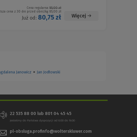
Cena regularna:
85,00 zł
ższa cena z 30 dni przed obniżką:
85,00 zł
Więcej
80,75 zł
Już od:
gdalena Janowicz
●
Jan Jodłowski
22 535 88 00
lub
801 04 45 45
Jesteśmy do Państwa dyspozycji od 8:00 do 16:00
pl-obsluga.profinfo@wolterskluwer.com