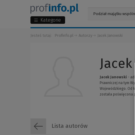
Kategorie
Jesteś tutaj:
Profinfo.pl
Autorzy
Jacek Janowski
Jacek
Jacek Janowski
- ad
Prawniczej na tym Wy
Wojewódzkiego. Od ki
została poświęcona p
Lista autorów