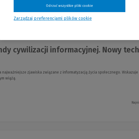
Odrzuć wszystkie pliki cookie
nia
Zarządzaj preferencjami plików cookie
dy cywilizacji informacyjnej. Nowy tech
a najważniejsze zjawiska związane z informatyzacją życia społecznego. Wskazuje 
tym wiążą.
Najn