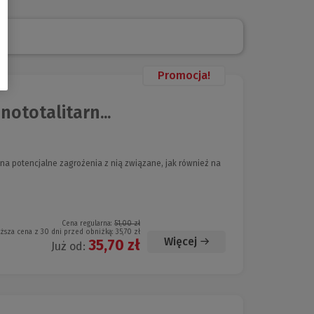
Promocja!
nototalitarn...
na potencjalne zagrożenia z nią związane, jak również na
Cena regularna:
51,00 zł
iższa cena z 30 dni przed obniżką:
35,70 zł
Więcej
35,70 zł
Już od: