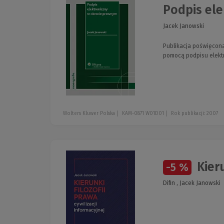
Podpis el
Jacek Janowski
Publikacja poświęcon
pomocą podpisu elekt
Wolters Kluwer Polska
KAM-0871 W01D01
Rok publikacji: 2007
Kieru
-5 %
Difin , Jacek Janowski