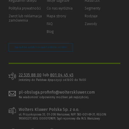
Regulamin sklepu
Twoje sugestie
Hasła LEX
innej
strony)
Polityka prywatności
(Nowe
(Link
Co nas wyróżnia
Segmenty
okno)
do
Zwrot lub reklamacja
Mapa strony
Rodzaje
innej
zamówienia
strony)
FAQ
Zawody
Blog
Zarządzaj preferencjami plików cookie
22 535 88 00
lub
801 04 45 45
Jesteśmy do Państwa dyspozycji od 8:00 do 16:00
pl-obsluga.profinfo@wolterskluwer.com
Na wiadomość odpowiemy możliwe jak najszybciej.
Wolters Kluwer Polska Sp. z o.o.
ul. Przyokopowa 33, 01-208 Warszawa; NIP: 583-001-89-31, REGON:
190610277, KRS: 0000709879, Sąd rejonowy dla M.S. Warszawy