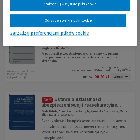
Zaakceptuj wszystkie pliki cookie
Sortuj:
Odrzuć wszystkie pliki cookie
Promocja!
Zagadnienia prawne i ekonomiczne
Zarządzaj preferencjami plików cookie
-30 %
dotyczące umów ubezpie...
Mariusz Fras, Marcin Krajewski, Jacek Lisowski, Piotr Machnikowski,
Magdalena Natalia Szcz...
W publikacji przedstawiono wybrane aspekty prawne
ubezpieczeń na życie oraz aspekty ekonomiczno-
aktuarialne.
Cena regularna:
129,00 zł
Najniższa cena z 30 dni przed obniżką:
87,72 zł
Wolters Kluwer Polska
KAM-3174 W01P01
90,30 zł
Więcej
Już od:
Rok publikacji: 2017
Ustawa o działalności
-30 %
ubezpieczeniowej i reasekuracyjne...
Beata Baluta, Anna Błachnio-Parzych, Agnieszka Czajkowska, Marcin
Glicz, Robert Grzeszczak...
Szczegółowe i kompleksowe omówienie ustawy o
działalności ubezpieczeniowej i reasekuracyjnej,
która stanowi swoistą konstytucję rynku
ubezpieczeń.