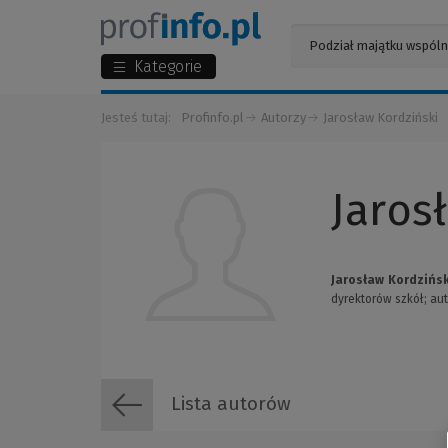
Kategorie
Jesteś tutaj:
Profinfo.pl
Autorzy
Jarosław Kordziński
Jaros
Jarosław Kordzińsk
dyrektorów szkół; au
Lista autorów