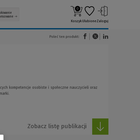
0
ukiwanie
ansowane
Koszyk
Ulubione
Zaloguj
(Nowe okno)
(Link do innej strony)
(Link do innej strony)
Poleć ten produkt:
cych kompetencje osobiste i społeczne nauczycieli oraz
marki.
Zobacz listę publikacji