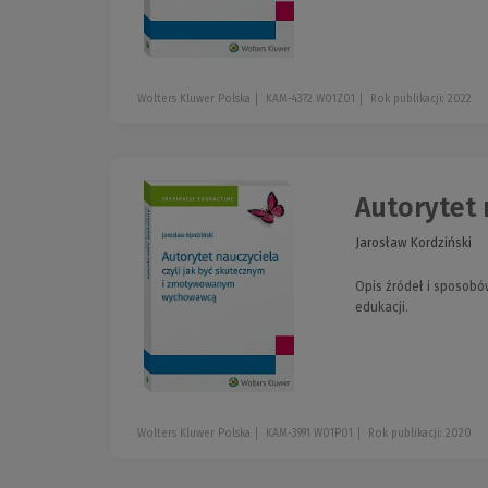
Wolters Kluwer Polska
KAM-4372 W01Z01
Rok publikacji: 2022
Autorytet 
Jarosław Kordziński
Opis źródeł i sposobó
edukacji.
Wolters Kluwer Polska
KAM-3991 W01P01
Rok publikacji: 2020