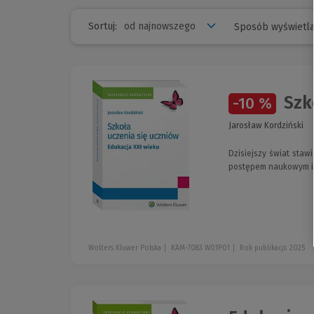
Sortuj:
Sposób wyświetla
Szko
-10 %
Jarosław Kordziński
Dzisiejszy świat sta
postępem naukowym i 
Wolters Kluwer Polska
KAM-7083 W01P01
Rok publikacji: 2025