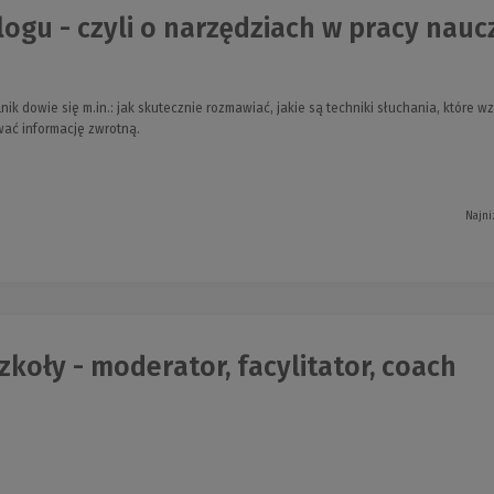
logu - czyli o narzędziach w pracy nauczy
elnik dowie się m.in.: jak skutecznie rozmawiać, jakie są techniki słuchania, któr
wać informację zwrotną.
Najni
zkoły - moderator, facylitator, coach