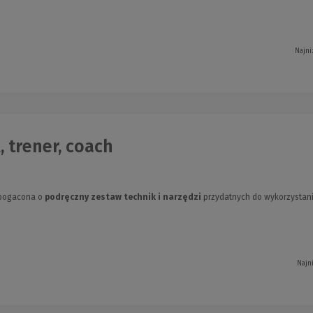
Najni
, trener, coach
zbogacona o
podręczny zestaw technik i narzędzi
przydatnych do wykorzystani
Najn