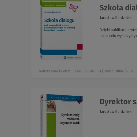
Szkoła dia
Jarosław Kordziński
Dzięki publikacji czyt
jakim celu wykorzysty
Wolters Kluwer Polska
KAM-3033 W01D01
Rok publikacji: 2016
Dyrektor s
Jarosław Kordziński