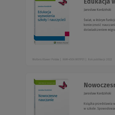
Edukacja w
Jarosław Kordziński
Świat, w którym funkcj
konieczność nauczania
doświadczeniem migra
Wolters Kluwer Polska
KAM-4506 W01P01
Rok publikacji: 2022
Nowoczesn
Jarosław Kordziński
Książka przedstawia w
w szkole. Spowodowan