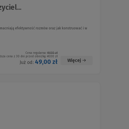
ciel...
e wzmacniają efektywność rozmów oraz jak konstruować i w
Cena regularna:
49,00 zł
ższa cena z 30 dni przed obniżką:
49,00 zł
Więcej
49,00 zł
Już od: