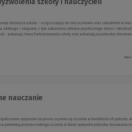
yzwolenia szkoły i nauczycieli
onuje dzisiejsza szkoła – uczęszczający do niej uczniowie oraz zatrudnieni w niej
 zdalnego i związane z tym zaburzenia zdrowia psychicznego dzieci i młodzieży
cji – pokazują chaos funkcjonowania szkoły oraz wskazują na potrzebę stosowan
Najni
e nauczanie
spółczesne spojrzenie na proces uczenia się uczniów w kontekście ich potrzeb, mot
a pandemią przerwa realnego uczenia w klasie wymusiła potrzebę stosowania n