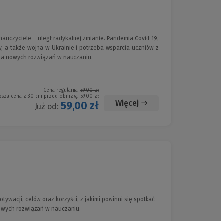
 nauczyciele – uległ radykalnej zmianie. Pandemia Covid-19,
, a także wojna w Ukrainie i potrzeba wsparcia uczniów z
ia nowych rozwiązań w nauczaniu.
Cena regularna:
59,00 zł
ższa cena z 30 dni przed obniżką:
59,00 zł
Więcej
59,00 zł
Już od:
ywacji, celów oraz korzyści, z jakimi powinni się spotkać
owych rozwiązań w nauczaniu.