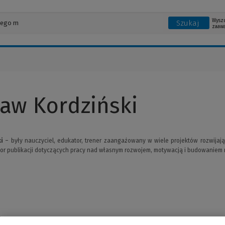
Wysz
Szukaj
zaaw
ław Kordziński
i
– były nauczyciel, edukator, trener zaangażowany w wiele projektów rozwijają
tor publikacji dotyczących pracy nad własnym rozwojem, motywacją i budowaniem 