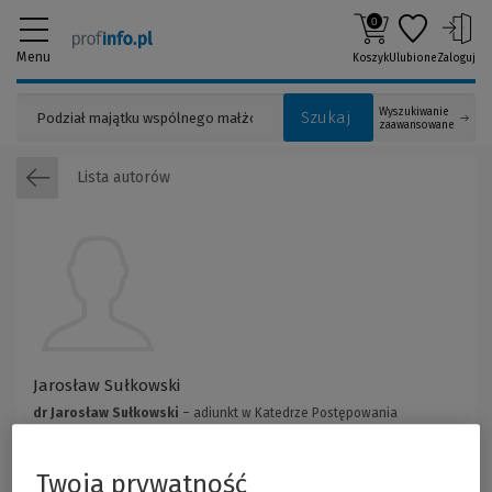
0
Menu
Koszyk
Ulubione
Zaloguj
Wyszukiwanie
Szukaj
zaawansowane
Lista autorów
Jarosław Sułkowski
dr Jarosław Sułkowski
– adiunkt w Katedrze Postępowania
Administracyjnego i Sądowej Kontroli Administracji na Wydziale Prawa i
Administracji Uniwersytetu Łódzkiego, radca prawny;
Twoja prywatność