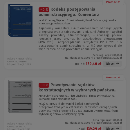
o
Promocja!
)
Kodeks postępowania
-40 %
administracyjnego. Komentarz
Jacek Chlebny, Wojciech Chróścielewski, Paweł Dańczak, Agnieszka
Krawczyk, Jarosław Sułkow...
Najnowszy komentarz KPA z omówieniem obowiązujących
przepisów wraz z najnowszymi zmianami. Autorzy – wybitni
znawcy procedury administracyjnej – analizują polskie
regulacje przez pryzmat ich austriackiego pierwowzoru
(AVG 1925) i rozporządzenia Prezydenta RP z 1928 r. o
postępowaniu administracyjnem, z którego wywodzi się
współczesna polska procedura administracyjna.
Cena regularna:
299,00 zł
Najniższa cena z 30 dni przed obniżką:
209,30 zł
Wolters Kluwer Polska
KAM-4790 W01P01
179,40 zł
Więcej
Już od:
Rok publikacji: 2025
Promocja!
Powoływanie sędziów
-30 %
konstytucyjnych w wybranych państwa...
Anna Chmielarz-Grochal, Piotr Chybalski, Timea Drinóczi, Anna
Michalak, Anna Młynarska-Sob...
Książka prezentuje wyniki badań naukowych
przeprowadzonych w czternastu państwach europejskich,
poświęconych prawnym i pozaprawnym uwarunkowaniom
wyboru sędziów konstytucyjnych.
Cena regularna:
199,00 zł
Najniższa cena z 30 dni przed obniżką:
135,31 zł
Wolters Kluwer Polska
KAM-3254 W01P01
139,29 zł
Więcej
Już od:
Rok publikacji: 2017