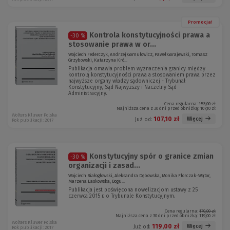
Promocja!
Kontrola konstytucyjności prawa a
-30 %
stosowanie prawa w or...
Wojciech Federczyk, Andrzej Gomułowicz, Paweł Gorajewski, Tomasz
Grzybowski, Katarzyna Kró...
Publikacja omawia problem wyznaczenia granicy między
kontrolą konstytucyjności prawa a stosowaniem prawa przez
najwyższe organy władzy sądowniczej - Trybunał
Konstytucyjny, Sąd Najwyższy i Naczelny Sąd
Administracyjny.
Cena regularna:
153,00 zł
Najniższa cena z 30 dni przed obniżką:
107,10 zł
Wolters Kluwer Polska
107,10 zł
Więcej
Już od:
Rok publikacji: 2017
Konstytucyjny spór o granice zmian
-30 %
organizacji i zasad...
Wojciech Białogłowski, Aleksandra Dębowska, Monika Florczak-Wątor,
Marzena Laskowska, Bogu...
Publikacja jest poświęcona nowelizacjom ustawy z 25
czerwca 2015 r. o Trybunale Konstytucyjnym.
Cena regularna:
170,00 zł
Najniższa cena z 30 dni przed obniżką:
119,00 zł
Wolters Kluwer Polska
119,00 zł
Więcej
Już od:
Rok publikacji: 2017