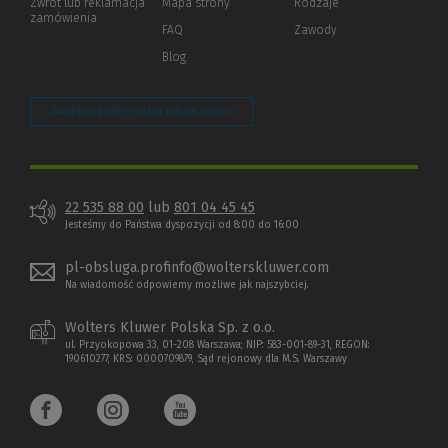
Zwrot lub reklamacja
Mapa strony
Rodzaje
innej
zamówienia
strony)
FAQ
Zawody
Blog
Zarządzaj preferencjami plików cookie
22 535 88 00
lub
801 04 45 45
Jesteśmy do Państwa dyspozycji od 8:00 do 16:00
pl-obsluga.profinfo@wolterskluwer.com
Na wiadomość odpowiemy możliwe jak najszybciej.
Wolters Kluwer Polska Sp. z o.o.
ul. Przyokopowa 33, 01-208 Warszawa; NIP: 583-001-89-31, REGON:
190610277, KRS: 0000709879, Sąd rejonowy dla M.S. Warszawy