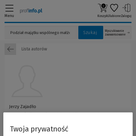
0
Menu
Koszyk
Ulubione
Zaloguj
Wyszukiwanie
Szukaj
zaawansowane
Lista autorów
Jerzy Zajadło
Jerzy Zajadło
– profesor doktor habilitowany nauk prawnych. Jest
pracownikiem Uniwersytetu Gdańskiego w Katedrze Teorii i Filozoﬁi
Państwa i Prawa, członkiem-korespondentem Polskiej Akademii Nauk i
Twoja prywatność
Polskiej Akademii Umiejętności. Jego dorobek pisarski obejmuje ok. 500