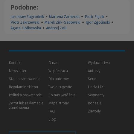
Podobne:
Jarosław Zagrodnik
●
Marlena Żarnecka
●
Piotr Zięcik
●
Piotr Zakrzewski
●
Marek Zirk-Sadowski
●
Igor Zgoliński
●
Agata Ziółkowska
●
Andrzej Zoll
Kontakt
O nas
Wydawnictwa
Newsletter
Współpraca
Autorzy
Status zamówienia
Dla autorów
(Nowe
(Link
Serie
okno)
do
Regulamin sklepu
Twoje sugestie
Hasła LEX
innej
strony)
Polityka prywatności
(Nowe
(Link
Co nas wyróżnia
Segmenty
okno)
do
Zwrot lub reklamacja
Mapa strony
Rodzaje
innej
zamówienia
strony)
FAQ
Zawody
Blog