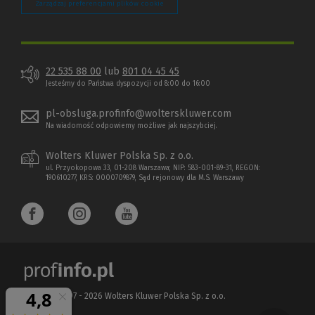
Zarządzaj preferencjami plików cookie
22 535 88 00
lub
801 04 45 45
Jesteśmy do Państwa dyspozycji od 8:00 do 16:00
pl-obsluga.profinfo@wolterskluwer.com
Na wiadomość odpowiemy możliwe jak najszybciej.
Wolters Kluwer Polska Sp. z o.o.
ul. Przyokopowa 33, 01-208 Warszawa; NIP: 583-001-89-31, REGON:
190610277, KRS: 0000709879, Sąd rejonowy dla M.S. Warszawy
Copyright 1997 - 2026 Wolters Kluwer Polska Sp. z o.o.