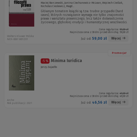
Maciej Barczewski, Janina Ciechanowicz-McLean, Wojciech Cieślak,
Nicholas Cieslewicz, Magd...
Głównym tematem książki są tzw. trudne przypadki (hard
cases), których rozwiązanie wymaga nie tylko znajomości
prawa i warsztatu prawniczego, lecz także doświadczenia
życiowego, głębokiej erudycji i humanistycznej wrażliwości.
Cena regularna:
59,00 zł
Najniższa cena z 30 dni przed obniżką:
59,00 zł
Wolters Kluwer Polska
59,00 zł
Więcej
Już od:
NEX-0061 W01Z01
Promocja!
Minima Iuridica
-5 %
Jerzy Zajadło
Cena regularna:
49,00 zł
Najniższa cena z 30 dni przed obniżką:
49,00 zł
Arche
46,56 zł
Więcej
Już od:
Rok publikacji: 2021