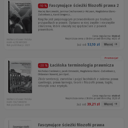
Fascynujące ścieżki filozofii prawa 2
-10 %
Maciej Barczewski, Janina Ciechanowicz-McLean, Magdalena Glanc-
Żabiełowicz, Karol Gregorcz...
Książka jest pasjonującym przewodnikiem po trudnych
przypadkach w prawie. Opisano w niej zwykłe i niezwykłe
zdarzenia, które okazały się spędzać sen z powiek
prawnikom.
Cena regularna:
59,00 zł
Najniższa cena z 30 dni przed obniżką:
40,12 zł
Wolters Kluwer Polska
KAM-4278 W01D03
53,10 zł
Więcej
Już od:
Rok publikacji: 2021
Promocja!
Łacińska terminologia prawnicza
-20 %
Nicholas Cieslewicz, Jacek Dmowski, Magdalena Glanc-Żabiełowicz,
Oktawian Nawrot, Jan Opol...
Zbiór sentencji, zwrotów i pojęć łacińskich z zakresu prawa
cywilnego, prawa karnego, teorii i filozofii prawa, logiki,
retoryki oraz erystyki.
Cena regularna:
49,00 zł
Najniższa cena z 30 dni przed obniżką:
33,33 zł
Wolters Kluwer Polska
KAM-1347 W03D10
39,21 zł
Więcej
Już od:
Rok publikacji: 2019
Fascynujące ścieżki filozofii prawa