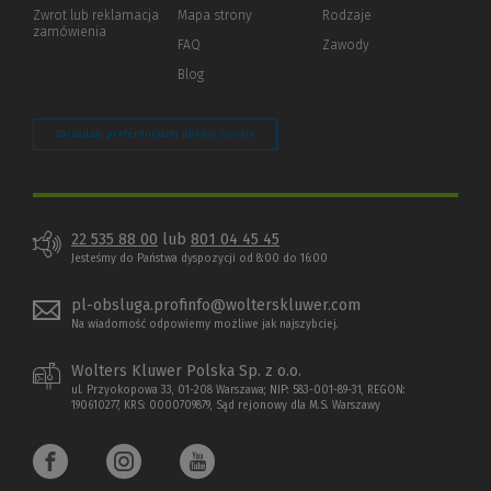
okno)
do
Zwrot lub reklamacja
Mapa strony
Rodzaje
innej
zamówienia
strony)
FAQ
Zawody
Blog
Zarządzaj preferencjami plików cookie
22 535 88 00
lub
801 04 45 45
Jesteśmy do Państwa dyspozycji od 8:00 do 16:00
pl-obsluga.profinfo@wolterskluwer.com
Na wiadomość odpowiemy możliwe jak najszybciej.
Wolters Kluwer Polska Sp. z o.o.
ul. Przyokopowa 33, 01-208 Warszawa; NIP: 583-001-89-31, REGON:
190610277, KRS: 0000709879, Sąd rejonowy dla M.S. Warszawy