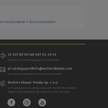
bert Krasnodębski
●
Teresa Kiziukiewicz
22 535 88 00
lub
801 04 45 45
Jesteśmy do Państwa dyspozycji od 8:00 do 16:00
pl-obsluga.profinfo@wolterskluwer.com
Na wiadomość odpowiemy możliwe jak najszybciej.
Wolters Kluwer Polska Sp. z o.o.
ul. Przyokopowa 33, 01-208 Warszawa; NIP: 583-001-89-31, REGON:
190610277, KRS: 0000709879, Sąd rejonowy dla M.S. Warszawy