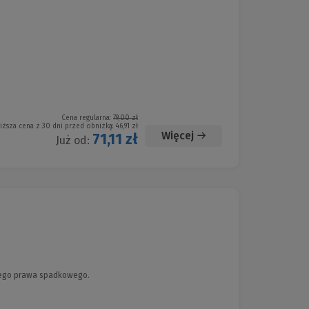
Cena regularna:
79,00 zł
iższa cena z 30 dni przed obniżką:
46,91 zł
Więcej
71,11 zł
Już od:
kiego prawa spadkowego.