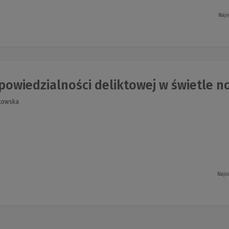
Najn
owiedzialności deliktowej w świetle no
ikowska
Najn