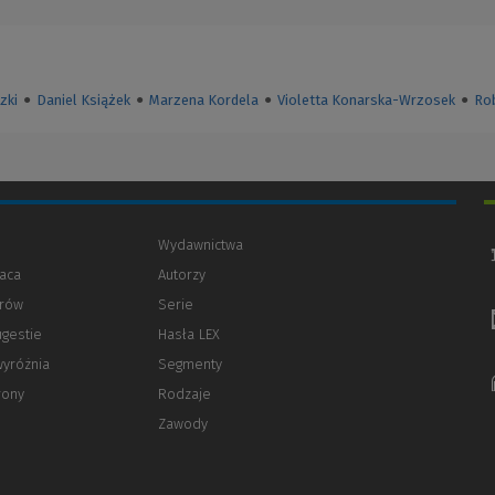
zki
●
Daniel Książek
●
Marzena Kordela
●
Violetta Konarska-Wrzosek
●
Ro
Wydawnictwa
aca
Autorzy
orów
(Nowe
(Link
Serie
okno)
do
ugestie
Hasła LEX
innej
strony)
wyróżnia
Segmenty
rony
Rodzaje
Zawody