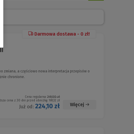
Darmowa dostawa - 0 zł!
i
owo zmiana, a częściowo nowa interpretacja przepisów o
znie chronione.
Cena regularna:
249,00 zł
ższa cena z 30 dni przed obniżką:
169,32 zł
Więcej
224,10 zł
Już od: