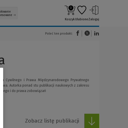
0
ukiwanie
ansowane
Koszyk
Ulubione
Zaloguj
(Nowe okno)
(Link do innej strony)
(Link do innej strony)
Poleć ten produkt:
a
awa Cywilnego i Prawa Międzynarodowego Prywatnego
prawa. Autorka ponad stu publikacji naukowych z zakresu
ilnego i do prawa zobowiązań
Zobacz listę publikacji