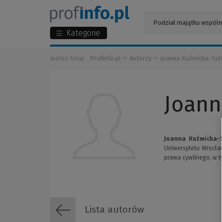
Kategorie
Jesteś tutaj:
Profinfo.pl
Autorzy
Joanna Kuźmicka-Sul
Joann
Joanna Kuźmicka-
Uniwersytetu Wrocław
prawa cywilnego, w t
Lista autorów