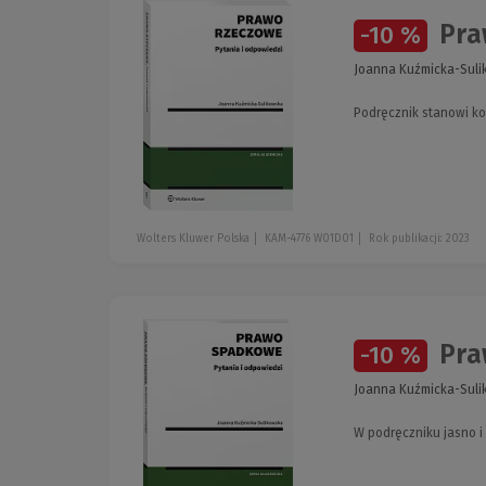
Praw
-10 %
Joanna Kuźmicka-Sul
Podręcznik stanowi k
Wolters Kluwer Polska
KAM-4776 W01D01
Rok publikacji: 2023
Pra
-10 %
Joanna Kuźmicka-Sul
W podręczniku jasno 