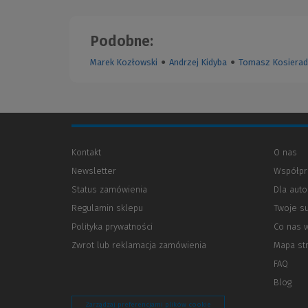
Podobne:
Marek Kozłowski
●
Andrzej Kidyba
●
Tomasz Kosierad
Kontakt
O nas
Newsletter
Współpr
Status zamówienia
Dla aut
Regulamin sklepu
Twoje s
Polityka prywatności
(Nowe
(Link
Co nas 
okno)
do
Zwrot lub reklamacja zamówienia
Mapa st
innej
strony)
FAQ
Blog
Zarządzaj preferencjami plików cookie