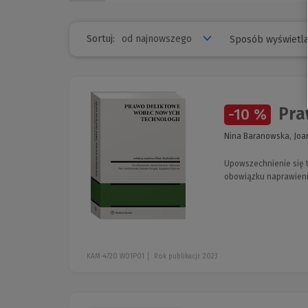
Sortuj:
Sposób wyświetla
Pra
-10 %
Nina Baranowska, Joan
Upowszechnienie się t
obowiązku naprawienia
KAM-4720 W01P01
Rok publikacji: 2023