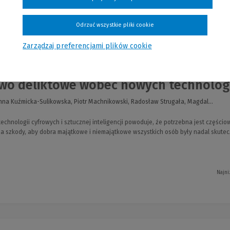
Odrzuć wszystkie pliki cookie
nia
Zarządzaj preferencjami plików cookie
wo deliktowe wobec nowych technologi
na Kuźmicka-Sulikowska, Piotr Machnikowski, Radosław Strugała, Magdal...
echnologii cyfrowych i sztucznej inteligencji powoduje, że potrzebna jest części
 szkody, aby dobra majątkowe i niemajątkowe wszystkich osób były nadal skutec
Najni