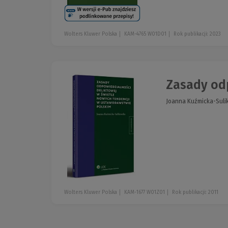
Wolters Kluwer Polska
KAM-4765 W01D01
Rok publikacji: 2023
Zasady odp
Joanna Kuźmicka-Sul
Wolters Kluwer Polska
KAM-1677 W01Z01
Rok publikacji: 2011