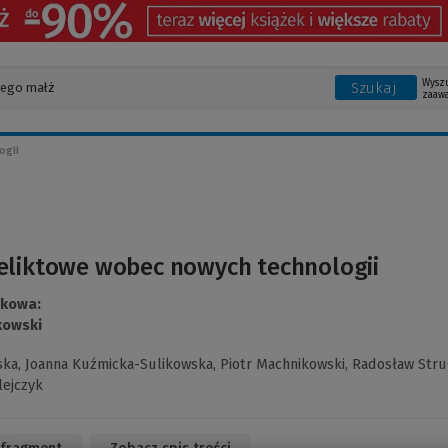
Wysz
Szukaj
zaaw
ogii
eliktowe wobec nowych technologii
ukowa:
kowski
ska,
Joanna Kuźmicka-Sulikowska,
Piotr Machnikowski,
Radosław Stru
lejczyk