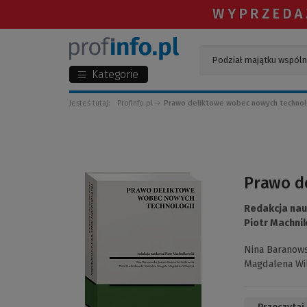
Kategorie
Jesteś tutaj:
Profinfo.pl
Prawo deliktowe wobec nowych technol
(Link
Prawo d
do
innej
Redakcja na
strony)
Piotr Machni
Nina Baranow
Magdalena Wi