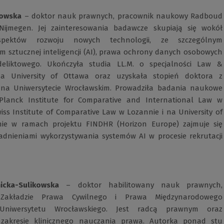
nowska
– doktor nauk prawnych, pracownik naukowy Radboud
Nijmegen. Jej zainteresowania badawcze skupiają się wokół
pektów rozwoju nowych technologii, ze szczególnym
m sztucznej inteligencji (AI), prawa ochrony danych osobowych
eliktowego. Ukończyła studia LL.M. o specjalności Law &
a University of Ottawa oraz uzyskała stopień doktora z
 na Uniwersytecie Wrocławskim. Prowadziła badania naukowe
Planck Institute for Comparative and International Law w
ss Institute of Comparative Law w Lozannie i na University of
nie w ramach projektu FINDHR (Horizon Europe) zajmuje się
dnieniami wykorzystywania systemów AI w procesie rekrutacji
cka-Sulikowska
– doktor habilitowany nauk prawnych,
Zakładzie Prawa Cywilnego i Prawa Międzynarodowego
Uniwersytetu Wrocławskiego. Jest radcą prawnym oraz
w zakresie klinicznego nauczania prawa. Autorka ponad stu