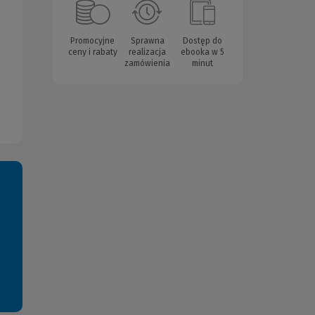
Promocyjne
Sprawna
Dostęp do
ceny i rabaty
realizacja
ebooka w 5
zamówienia
minut