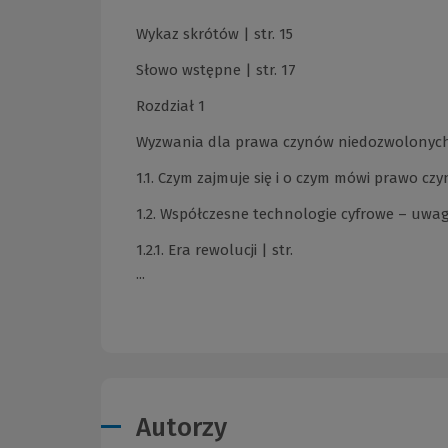
Wykaz skrótów | str. 15
Słowo wstępne | str. 17
Rozdział 1
Wyzwania dla prawa czynów niedozwolonych z
1.1. Czym zajmuje się i o czym mówi prawo cz
1.2. Współczesne technologie cyfrowe – uwagi
1.2.1. Era rewolucji | str.
...
Autorzy