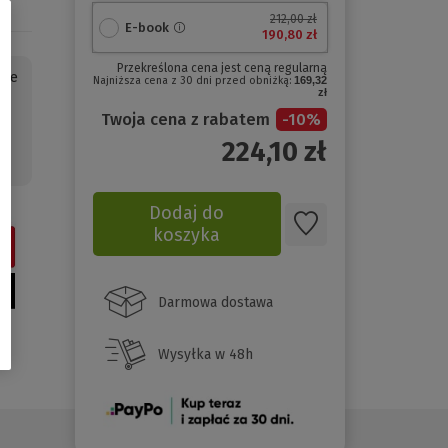
212,00 zł
E-book
190,80 zł
Przekreślona cena jest ceną regularną
 że
Najniższa cena z 30 dni przed obniżką:
169,32
zł
 o
Twoja cena z rabatem
-
10
%
224,10
zł
Dodaj do
koszyka
Darmowa dostawa
Wysyłka w 48h
(Nowe
okno)