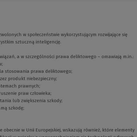
wolonych w społeczeństwie wykorzystującym rozwijające się
ystkim sztuczną inteligencję.
owiązań, a w szczególności prawa deliktowego – omawiają m.in.:
w;
 dla stosowania prawa deliktowego;
zez produkt niebezpieczny;
systemach prawnych;
ruszenie praw człowieka;
tania lub zwiększenia szkody;
amą szkodę;
 obecnie w Unii Europejskiej, wskazują również, które elementy