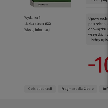
Przeczytaj
Wydanie:
1
Upowszechni
Liczba stron:
632
potrzebna j
obowiązku 
Więcej informacji
wszystkich o
Pełny opis
Opis publikacji
Fragment dla Ciebie
In