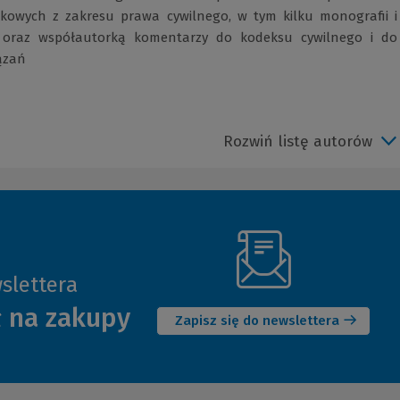
ukowych z zakresu prawa cywilnego, w tym kilku monografii i
 oraz współautorką komentarzy do kodeksu cywilnego i do
ązań
Rozwiń listę autorów
slettera
(Nowe
ł na zakupy
okno)
Zapisz się do newslettera