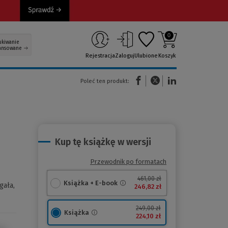
0
ukiwanie
ansowane
Rejestracja
Zaloguj
Ulubione
Koszyk
(Nowe okno)
(Link do innej strony)
(Link do innej strony)
Poleć ten produkt:
Kup tę książkę w wersji
Przewodnik po formatach
461,00 zł
Książka + E-book
gała,
246,82 zł
249,00 zł
Książka
224,10 zł