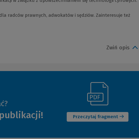
acji w związku z upowszechnianiem się technologii cyfrowych.
dla radców prawnych, adwokatów i sędziów. Zainteresuje też
Zwiń opis
(Link
ać?
(Nowe
do
publikacji!
okno)
innej
Przeczytaj fragment
strony)