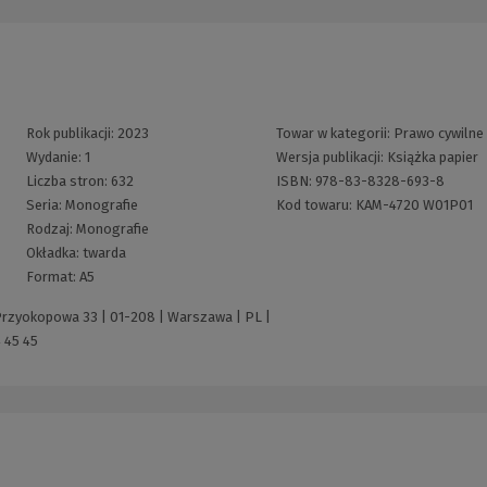
Rok publikacji:
2023
Towar w kategorii:
Prawo cywilne
Wydanie:
1
Wersja publikacji:
Książka papier
Liczba stron:
632
ISBN:
978-83-8328-693-8
Seria:
Monografie
Kod towaru:
KAM-4720 W01P01
Rodzaj:
Monografie
Okładka:
twarda
Format:
A5
 Przyokopowa 33 | 01-208 | Warszawa | PL |
 45 45