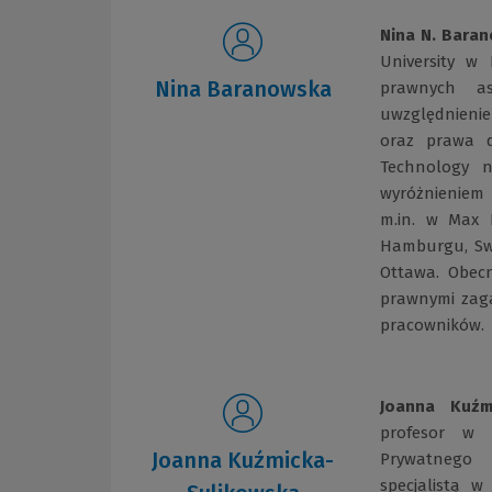
Nina N. Bara
University w 
Nina Baranowska
prawnych as
uwzględnienie
oraz prawa d
Technology n
wyróżnieniem
m.in. w Max 
Hamburgu, Swi
Ottawa. Obec
prawnymi zaga
pracowników.
Joanna Kuźmi
profesor w 
Joanna Kuźmicka-
Prywatnego 
specjalistą 