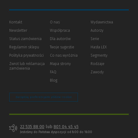
Kontakt
O nas
Wydawnictwa
Newsletter
Współpraca
Autorzy
Status zamówienia
Dla autorów
(Nowe
(Link
Serie
okno)
do
Regulamin sklepu
Twoje sugestie
Hasła LEX
innej
strony)
Polityka prywatności
(Nowe
(Link
Co nas wyróżnia
Segmenty
okno)
do
Zwrot lub reklamacja
Mapa strony
Rodzaje
innej
zamówienia
strony)
FAQ
Zawody
Blog
Zarządzaj preferencjami plików cookie
22 535 88 00
lub
801 04 45 45
Jesteśmy do Państwa dyspozycji od 8:00 do 16:00