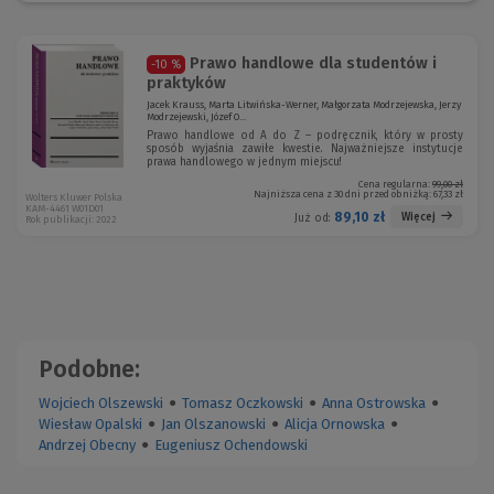
Prawo handlowe dla studentów i
-10 %
praktyków
Jacek Krauss, Marta Litwińska-Werner, Małgorzata Modrzejewska, Jerzy
Modrzejewski, Józef O...
Prawo handlowe od A do Z – podręcznik, który w prosty
sposób wyjaśnia zawiłe kwestie. Najważniejsze instytucje
prawa handlowego w jednym miejscu!
Cena regularna:
99,00 zł
Najniższa cena z 30 dni przed obniżką:
67,33 zł
Wolters Kluwer Polska
KAM-4461 W01D01
89,10 zł
Więcej
Już od:
Rok publikacji: 2022
Podobne:
Wojciech Olszewski
●
Tomasz Oczkowski
●
Anna Ostrowska
●
Wiesław Opalski
●
Jan Olszanowski
●
Alicja Ornowska
●
Andrzej Obecny
●
Eugeniusz Ochendowski