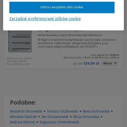
Sortuj:
Odrzuć wszystkie pliki cookie
Zarządzaj preferencjami plików cookie
Odwrotne obciążenie podatkiem VAT w
usługach budowlanyc...
Michał Murawski, Justyna Okrasińska, Ewa Szelenbaum
W książce w sposób kompleksowy i przejrzysty omówiono
mechanizm odwrotnego obciążenia stosowany przy
rozliczaniu usług budowalnych od 1.01.2017 r.
Cena regularna:
129,00 zł
Najniższa cena z 30 dni przed obniżką:
129,00 zł
Wolters Kluwer Polska
KAM-3267 W01D02
129,00 zł
Więcej
Już od:
Rok publikacji: 2017
Podobne:
Wojciech Olszewski
●
Tomasz Oczkowski
●
Anna Ostrowska
●
Wiesław Opalski
●
Jan Olszanowski
●
Alicja Ornowska
●
Andrzej Obecny
●
Eugeniusz Ochendowski