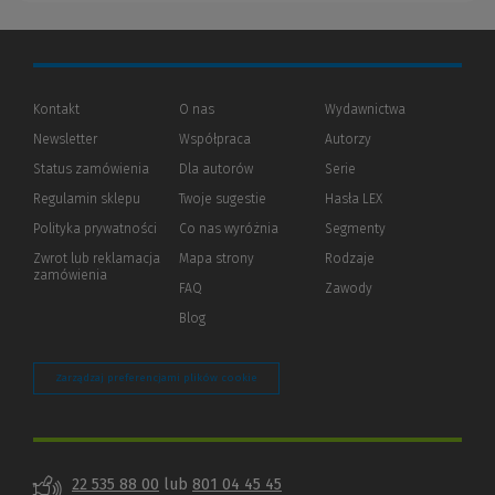
Kontakt
O nas
Wydawnictwa
Newsletter
Współpraca
Autorzy
Status zamówienia
Dla autorów
(Nowe
(Link
Serie
okno)
do
Regulamin sklepu
Twoje sugestie
Hasła LEX
innej
strony)
Polityka prywatności
(Nowe
(Link
Co nas wyróżnia
Segmenty
okno)
do
Zwrot lub reklamacja
Mapa strony
Rodzaje
innej
zamówienia
strony)
FAQ
Zawody
Blog
Zarządzaj preferencjami plików cookie
22 535 88 00
lub
801 04 45 45