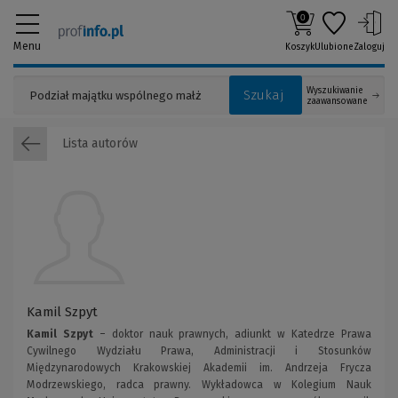
0
Menu
Koszyk
Ulubione
Zaloguj
Wyszukiwanie
Szukaj
zaawansowane
Lista autorów
Kamil Szpyt
Kamil Szpyt
– doktor nauk prawnych, adiunkt w Katedrze Prawa
Cywilnego Wydziału Prawa, Administracji i Stosunków
Międzynarodowych Krakowskiej Akademii im. Andrzeja Frycza
Modrzewskiego, radca prawny. Wykładowca w Kolegium Nauk