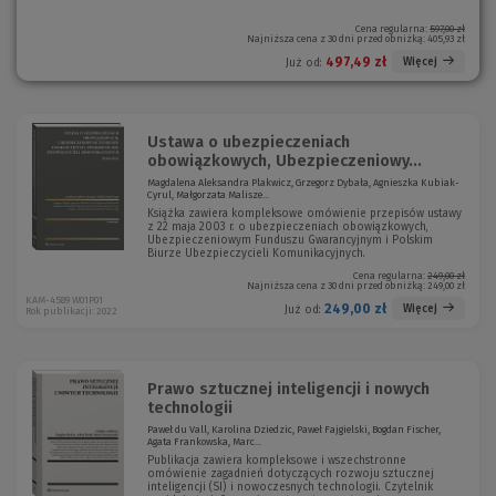
e
w
o
o
e
w
Cena regularna:
597,00 zł
Najniższa cena z 30 dni przed obniżką:
405,93 zł
k
o
e
n
k
o
497,49 zł
Więcej
Już od:
o
n
k
)
o
n
)
o
)
Ustawa o ubezpieczeniach
obowiązkowych, Ubezpieczeniowy...
Magdalena Aleksandra Plakwicz, Grzegorz Dybała, Agnieszka Kubiak-
Cyrul, Małgorzata Malisze...
Książka zawiera kompleksowe omówienie przepisów ustawy
z 22 maja 2003 r. o ubezpieczeniach obowiązkowych,
Ubezpieczeniowym Funduszu Gwarancyjnym i Polskim
Biurze Ubezpieczycieli Komunikacyjnych.
Cena regularna:
249,00 zł
Najniższa cena z 30 dni przed obniżką:
249,00 zł
KAM-4589 W01P01
249,00 zł
Więcej
Już od:
Rok publikacji: 2022
Prawo sztucznej inteligencji i nowych
technologii
Paweł du Vall, Karolina Dziedzic, Paweł Fajgielski, Bogdan Fischer,
Agata Frankowska, Marc...
Publikacja zawiera kompleksowe i wszechstronne
omówienie zagadnień dotyczących rozwoju sztucznej
inteligencji (SI) i nowoczesnych technologii. Czytelnik