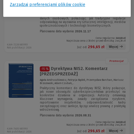
kompleksowe i nowoczesne opracowanie poświęcone
Zarządzaj preferencjami plików cookie
jednemu z najważniejszych dóbr chronionych przez prawo
w realiach świata cyfrowego. Autorzy analizują ochronę
wizerunku na gruncie prawa cywilnego, autorskiego,
konstytucyjnego, karnego oraz przepisów o ochronie
danych osobowych, pokazując, jak tradycyjne regulacje
odpowiadają na wyzwania ery sztucznej inteligencji, mediów
społecznościowych i technologii biometrycznych.
Planowana data wydania:
2026.11.17
Cena regularna:
349,00 zł
Najniższa cena z 30 dni przed obniżką:
244,30 zł
KAM-7228 W01P01
296,65 zł
Więcej
Już od:
Rok publikacji: 2026
Promocja!
Dyrektywa NIS2. Komentarz
-15 %
[PRZEDSPRZEDAŻ]
Agata Andruszkiewicz, Patrycja Bądek, Przemysław Barchan, Mariusz
Brzozowski, Adam Czubak,...
Praktyczny komentarz do dyrektywy NIS2, który pokazuje,
jak nowe obowiązki cyberbezpieczeństwa przełożyć na
konkretne działania w organizacji. Autorzy omawiają
kluczowe wymagania, zasady zarządzania ryzykiem,
raportowanie incydentów, odpowiedzialność kadry
zarządzającej oraz sankcje, łącząc analizę prawną z praktyką
wdrożeniową.
Planowana data wydania:
2026.08.31
Cena regularna:
349,00 zł
Najniższa cena z 30 dni przed obniżką:
244,30 zł
KAM-7405 W01P01
296,65 zł
Więcej
Już od:
Rok publikacji: 2026