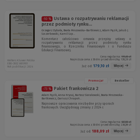
Ustawa o rozpatrywaniu reklamacji
-10 %
przez podmioty rynku...
Grzegorz Dybała, Beata Mrozowska–Bartkiewicz, Adam Pązik, Jakub J.
Szczerbowski, Kamil Szp...
Komentarz całościowo omawia przepisy ustawy o
rozpatrywaniu reklamacji przez podmioty rynku
finansowego, o Rzeczniku Finansowym i o Funduszu
Edukacji Finansowej.
Cena regularna:
199,00 zł
Najniższa cena z 30 dni przed obniżką:
139,29 zł
Wolters Kluwer Polska
EBO-3932 W01P01
179,10 zł
Więcej
Już od:
Rok publikacji: 2024
Promocja!
Bestseller
Pakiet frankowicza 2
-73 %
Adam Pązik, Anna Hrycaj, Bartosz Sierakowski, Beata Mrozowska–
Bartkiewicz, Dariusz Chrapoń...
Najnowsze opracowania niezbędne przy sporach
frankowych. Uwzględniają zmiany z 2024 r.
Cena regularna:
687,00 zł
Najniższa cena z 30 dni przed obniżką:
236,89 zł
188,09 zł
Więcej
Już od: