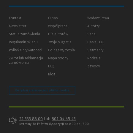
Kontakt
O nas
Wydawnictwa
Newsletter
Współpraca
Autorzy
Status zamówienia
Dla autorów
(Nowe
(Link
Serie
okno)
do
Regulamin sklepu
Twoje sugestie
Hasła LEX
innej
strony)
Polityka prywatności
(Nowe
(Link
Co nas wyróżnia
Segmenty
okno)
do
Zwrot lub reklamacja
Mapa strony
Rodzaje
innej
zamówienia
strony)
FAQ
Zawody
Blog
Zarządzaj preferencjami plików cookie
22 535 88 00
lub
801 04 45 45
Jesteśmy do Państwa dyspozycji od 8:00 do 16:00