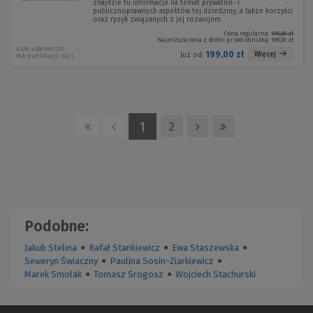
znajdzie tu informacje na temat prywatno- i
publicznoprawnych aspektów tej dziedziny, a także korzyści
oraz ryzyk związanych z jej rozwojem.
Cena regularna:
199,00 zł
Najniższa cena z 30 dni przed obniżką:
199,00 zł
KAM-4380 W01Z01
199,00 zł
Więcej
Już od:
Rok publikacji: 2021
1
2
Podobne:
Jakub Stelina
●
Rafał Stankiewicz
●
Ewa Staszewska
●
Seweryn Świaczny
●
Paulina Sosin-Ziarkiewicz
●
Marek Smolak
●
Tomasz Srogosz
●
Wojciech Stachurski