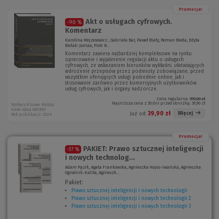
Promocja!
Akt o usługach cyfrowych.
-90 %
Komentarz
Karolina Mojzesowicz , Gabriela Bar, Paweł Biały, Roman Bieda, Edyta
Bielak-Jomaa, Piotr B...
Komentarz zawiera najbardziej kompleksowe na rynku
opracowanie i wyjaśnienie regulacji aktu o usługach
cyfrowych, ze wskazaniem kierunków wykładni, ułatwiających
wdrożenie przepisów przez podmioty zobowiązane, przed
wszystkim oferujących usługi pośrednie online, jak i
stosowanie zarówno przez komercyjnych użytkowników
usług cyfrowych, jak i organy nadzorcze.
Cena regularna:
399,00 zł
Najniższa cena z 30 dni przed obniżką:
39,90 zł
Wolters Kluwer Polska
KAM-4844 W01P01
39,90 zł
Więcej
Już od:
Rok publikacji: 2024
Promocja!
PAKIET: Prawo sztucznej inteligencji
-17 %
i nowych technolog...
Adam Pązik, Agata Frankowska, Agnieszka Hajos-Iwańska, Agnieszka
Ogrodnik-Kalita, Agnieszk...
Pakiet:
Prawo sztucznej inteligencji i nowych technologii
(
Prawo sztucznej inteligencji i nowych technologii 2
N
(
Prawo sztucznej inteligencji i nowych technologii 3
o
N
(
w
o
N