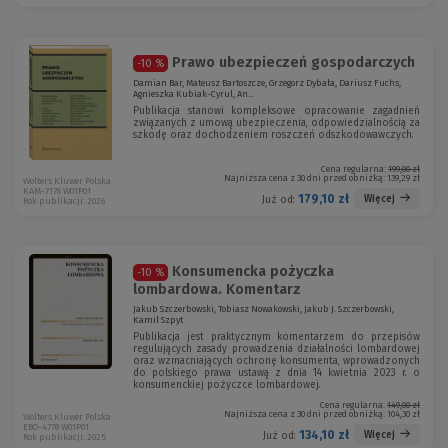
Prawo ubezpieczeń gospodarczych
-10 %
Damian Bar, Mateusz Bartoszcze, Grzegorz Dybała, Dariusz Fuchs,
Agnieszka Kubiak-Cyrul, An...
Publikacja stanowi kompleksowe opracowanie zagadnień
związanych z umową ubezpieczenia, odpowiedzialnością za
szkodę oraz dochodzeniem roszczeń odszkodowawczych.
Cena regularna:
199,00 zł
Najniższa cena z 30 dni przed obniżką:
139,29 zł
Wolters Kluwer Polska
KAM-7176 W01P01
179,10 zł
Więcej
Już od:
Rok publikacji: 2026
Konsumencka pożyczka
-10 %
lombardowa. Komentarz
Jakub Szczerbowski, Tobiasz Nowakowski, Jakub J. Szczerbowski,
Kamil Szpyt
Publikacja jest praktycznym komentarzem do przepisów
regulujących zasady prowadzenia działalności lombardowej
oraz wzmacniających ochronę konsumenta, wprowadzonych
do polskiego prawa ustawą z dnia 14 kwietnia 2023 r. o
konsumenckiej pożyczce lombardowej.
Cena regularna:
149,00 zł
Najniższa cena z 30 dni przed obniżką:
104,30 zł
Wolters Kluwer Polska
EBO-4778 W01P01
134,10 zł
Więcej
Już od:
Rok publikacji: 2025