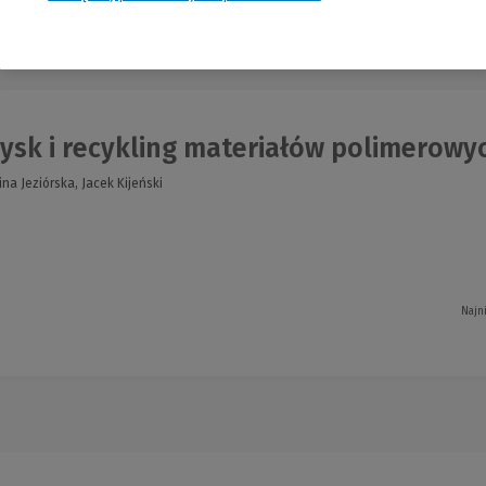
nia
sk i recykling materiałów polimerowy
ina Jeziórska, Jacek Kijeński
Najn