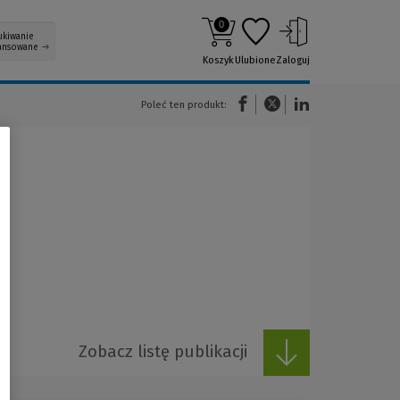
0
ukiwanie
ansowane
Koszyk
Ulubione
Zaloguj
(Nowe okno)
(Link do innej strony)
(Link do innej strony)
Poleć ten produkt:
Zobacz listę publikacji