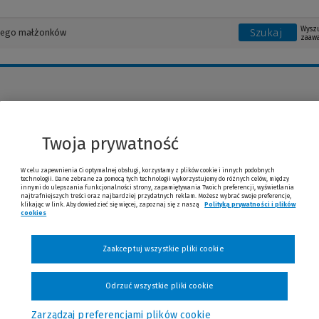
Wysz
Szukaj
zaaw
rzej Błędzki
Twoja prywatność
W celu zapewnienia Ci optymalnej obsługi, korzystamy z plików cookie i innych podobnych
technologii. Dane zebrane za pomocą tych technologii wykorzystujemy do różnych celów, między
innymi do ulepszania funkcjonalności strony, zapamiętywania Twoich preferencji, wyświetlania
najtrafniejszych treści oraz najbardziej przydatnych reklam. Możesz wybrać swoje preferencje,
klikając w link. Aby dowiedzieć się więcej, zapoznaj się z naszą
Polityką prywatności i plików
cookies
(Nowe okno)
(Link do innej strony)
Zaakceptuj wszystkie pliki cookie
Odrzuć wszystkie pliki cookie
Zarządzaj preferencjami plików cookie