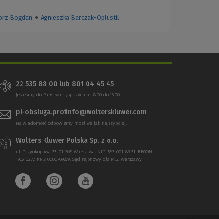
orz Bogdan
●
Agnieszka Barczak-Oplustil
22 535 88 00
lub
801 04 45 45
Jesteśmy do Państwa dyspozycji od 8:00 do 16:00
pl-obsluga.profinfo@wolterskluwer.com
Na wiadomość odpowiemy możliwe jak najszybciej.
Wolters Kluwer Polska Sp. z o.o.
ul. Przyokopowa 33, 01-208 Warszawa; NIP: 583-001-89-31, REGON:
190610277, KRS: 0000709879, Sąd rejonowy dla M.S. Warszawy