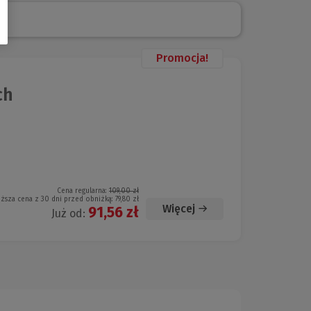
Promocja!
ch
Cena regularna:
109,00 zł
iższa cena z 30 dni przed obniżką:
79,80 zł
Więcej
91,56 zł
Już od: