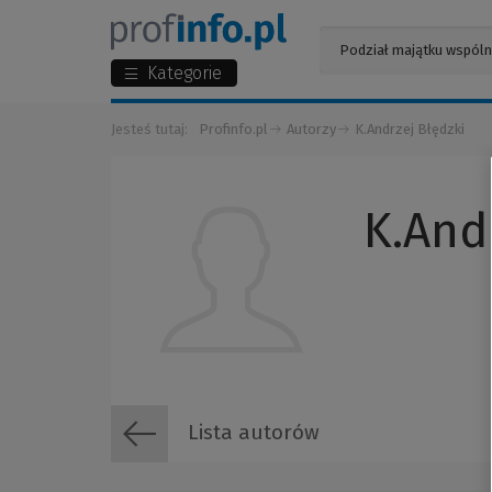
Kategorie
Jesteś tutaj:
Profinfo.pl
Autorzy
K.Andrzej Błędzki
K.And
Lista autorów