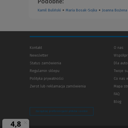
Podobne:
Kamil Buliński
●
Maria Bosak-Sojka
●
Joanna Bożena
Kontakt
O nas
Newsletter
Współpr
Status zamówienia
Dla aut
Regulamin sklepu
Twoje s
Polityka prywatności
(Nowe
(Link
Co nas 
okno)
do
Zwrot lub reklamacja zamówienia
Mapa st
innej
strony)
FAQ
Blog
Zarządzaj preferencjami plików cookie