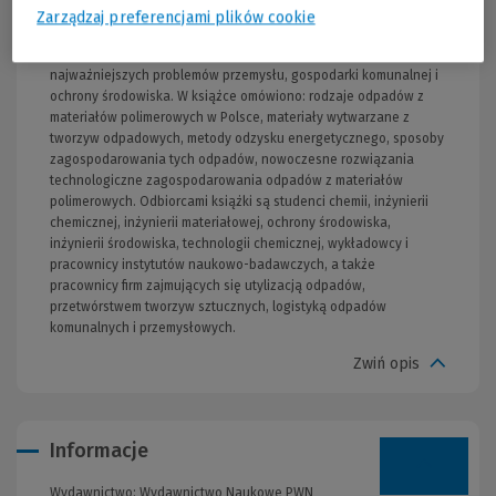
Kijeńskiego) Pierwsza na polskim rynku publikacja, która w
Zarządzaj preferencjami plików cookie
sposób tak kompleksowy przedstawia zagadnienia wykorzystania
odpadów z materiałów polimerowych - co jest jednym z
najważniejszych problemów przemysłu, gospodarki komunalnej i
ochrony środowiska. W książce omówiono: rodzaje odpadów z
materiałów polimerowych w Polsce, materiały wytwarzane z
tworzyw odpadowych, metody odzysku energetycznego, sposoby
zagospodarowania tych odpadów, nowoczesne rozwiązania
technologiczne zagospodarowania odpadów z materiałów
polimerowych. Odbiorcami książki są studenci chemii, inżynierii
chemicznej, inżynierii materiałowej, ochrony środowiska,
inżynierii środowiska, technologii chemicznej, wykładowcy i
pracownicy instytutów naukowo-badawczych, a także
pracownicy firm zajmujących się utylizacją odpadów,
przetwórstwem tworzyw sztucznych, logistyką odpadów
komunalnych i przemysłowych.
Zwiń opis
Informacje
Wydawnictwo:
Wydawnictwo Naukowe PWN