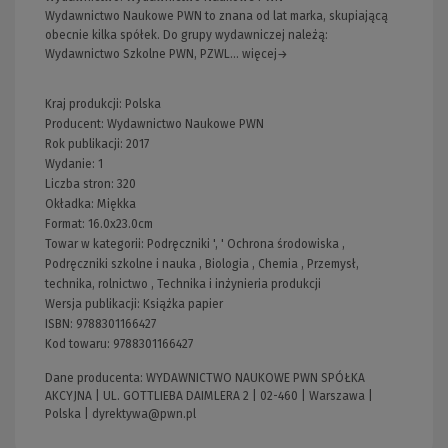
Wydawnictwo Naukowe PWN to znana od lat marka, skupiającą
obecnie kilka spółek. Do grupy wydawniczej należą:
Wydawnictwo Szkolne PWN, PZWL... więcej→
Kraj produkcji: Polska
Producent:
Wydawnictwo Naukowe PWN
Rok publikacji:
2017
Wydanie:
1
Liczba stron:
320
Okładka:
Miękka
Format:
16.0x23.0cm
Towar w kategorii:
Podręczniki
', '
Ochrona środowiska
,
Podręczniki szkolne i nauka
,
Biologia
,
Chemia
,
Przemysł,
technika, rolnictwo
,
Technika i inżynieria produkcji
Wersja publikacji:
Książka papier
ISBN:
9788301166427
Kod towaru:
9788301166427
Dane producenta: WYDAWNICTWO NAUKOWE PWN SPÓŁKA
AKCYJNA | UL. GOTTLIEBA DAIMLERA 2 | 02-460 | Warszawa |
Polska |
dyrektywa@pwn.pl