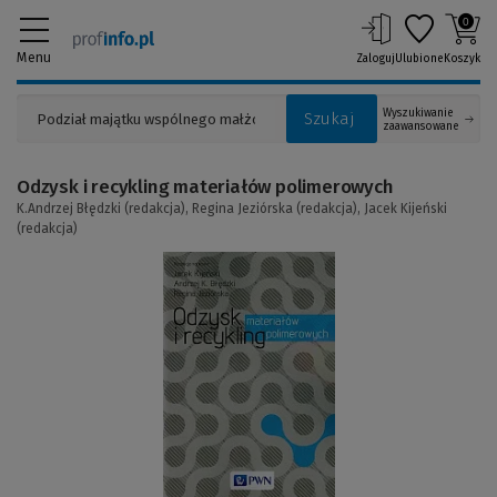
0
Menu
Zaloguj
Ulubione
Koszyk
Wyszukiwanie
Szukaj
zaawansowane
Odzysk i recykling materiałów polimerowych
K.Andrzej Błędzki (redakcja),
Regina Jeziórska (redakcja),
Jacek Kijeński
(redakcja)
(Link
do
innej
strony)