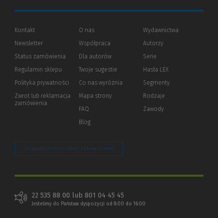
Kontakt
O nas
Wydawnictwa
Newsletter
Współpraca
Autorzy
Status zamówienia
Dla autorów
(Nowe
(Link
Serie
okno)
do
Regulamin sklepu
Twoje sugestie
Hasła LEX
innej
strony)
Polityka prywatności
(Nowe
(Link
Co nas wyróżnia
Segmenty
okno)
do
Zwrot lub reklamacja
Mapa strony
Rodzaje
innej
zamówienia
strony)
FAQ
Zawody
Blog
Zarządzaj preferencjami plików cookie
22 535 88 00 lub 801 04 45 45
Jesteśmy do Państwa dyspozycji od 8:00 do 16:00