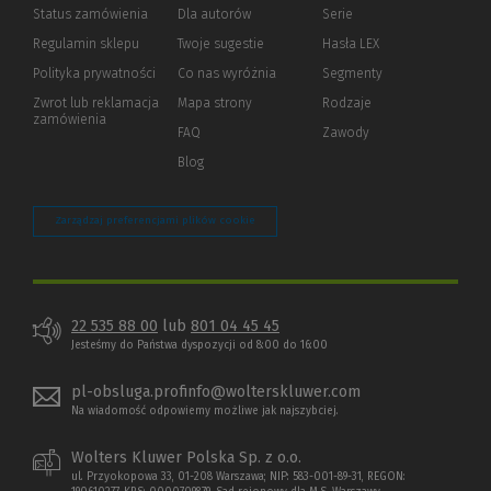
Status zamówienia
Dla autorów
(Nowe
(Link
Serie
okno)
do
Regulamin sklepu
Twoje sugestie
Hasła LEX
innej
strony)
Polityka prywatności
(Nowe
(Link
Co nas wyróżnia
Segmenty
okno)
do
Zwrot lub reklamacja
Mapa strony
Rodzaje
innej
zamówienia
strony)
FAQ
Zawody
Blog
Zarządzaj preferencjami plików cookie
22 535 88 00
lub
801 04 45 45
Jesteśmy do Państwa dyspozycji od 8:00 do 16:00
pl-obsluga.profinfo@wolterskluwer.com
Na wiadomość odpowiemy możliwe jak najszybciej.
Wolters Kluwer Polska Sp. z o.o.
ul. Przyokopowa 33, 01-208 Warszawa; NIP: 583-001-89-31, REGON: