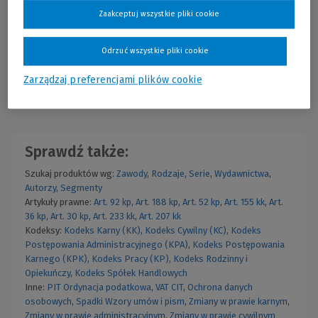
Zaakceptuj wszystkie pliki cookie
Cena regularna:
109,00 zł
Najniższa cena z 30 dni przed obniżką:
79,80 zł
Wydawnictwo Naukowe
PWN
91,56 zł
Więcej
Już od:
Rok publikacji: 2017
Odrzuć wszystkie pliki cookie
Zarządzaj preferencjami plików cookie
Lista haseł LEX
Sprawdź także:
Szukaj produktów wg:
Zawody
,
Rodzaje
,
Serie
,
Wydawnictwa
,
Autorzy
,
Segmenty
Artykuły prawne:
Art. 92 kp
,
Art. 188 kp
,
Art. 52 kp
,
Art. 155 kk
,
Art.
36 kp
,
Art. 30 kp
,
Art. 233 kk
,
Art. 207 kk
Kodeksy:
Kodeks Karny (KK)
,
Kodeks Cywilny (KC)
,
Kodeks
Postępowania Administracyjnego (KPA)
,
Kodeks Postępowania
Karnego (KPK)
,
Kodeks Pracy (KP)
,
Kodeks Rodzinny i
Opiekuńczy
,
Kodeks Spółek Handlowych
Inne:
PIT
Ordynacja podatkowa
,
VAT
CIT
,
Ochrona danych
osobowych
,
Spadki
Wzory umów i pism
,
Zmiany w prawie karnym
,
Zmiany w prawie administracyjnym
,
Zmiany w prawie cywilnym