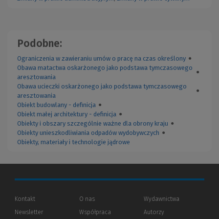
Podobne:
Ograniczenia w zawieraniu umów o pracę na czas określony
●
Obawa matactwa oskarżonego jako podstawa tymczasowego
●
aresztowania
Obawa ucieczki oskarżonego jako podstawa tymczasowego
●
aresztowania
Obiekt budowlany - definicja
●
Obiekt małej architektury - definicja
●
Obiekty i obszary szczególnie ważne dla obrony kraju
●
Obiekty unieszkodliwiania odpadów wydobywczych
●
Obiekty, materiały i technologie jądrowe
Kontakt
O nas
Wydawnictwa
Newsletter
Współpraca
Autorzy