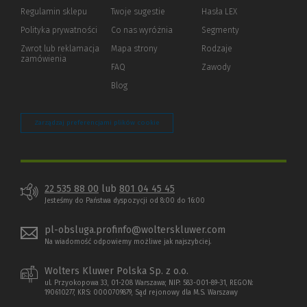
okno)
do
Regulamin sklepu
Twoje sugestie
Hasła LEX
innej
strony)
Polityka prywatności
(Nowe
(Link
Co nas wyróżnia
Segmenty
okno)
do
Zwrot lub reklamacja
Mapa strony
Rodzaje
innej
zamówienia
strony)
FAQ
Zawody
Blog
Zarządzaj preferencjami plików cookie
22 535 88 00
lub
801 04 45 45
Jesteśmy do Państwa dyspozycji od 8:00 do 16:00
pl-obsluga.profinfo@wolterskluwer.com
Na wiadomość odpowiemy możliwe jak najszybciej.
Wolters Kluwer Polska Sp. z o.o.
ul. Przyokopowa 33, 01-208 Warszawa; NIP: 583-001-89-31, REGON:
190610277, KRS: 0000709879, Sąd rejonowy dla M.S. Warszawy