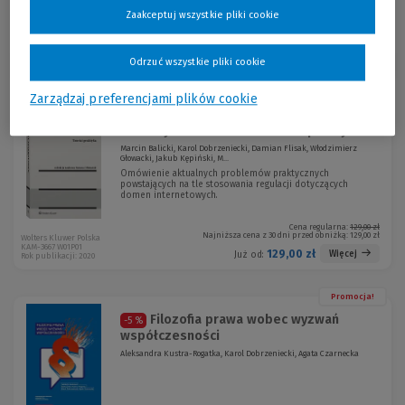
Zaakceptuj wszystkie pliki cookie
Odrzuć wszystkie pliki cookie
Sortuj:
Zarządzaj preferencjami plików cookie
Domeny internetowe. Teoria i praktyka
Marcin Balicki, Karol Dobrzeniecki, Damian Flisak, Włodzimierz
Głowacki, Jakub Kępiński, M...
Omówienie aktualnych problemów praktycznych
powstających na tle stosowania regulacji dotyczących
domen internetowych.
Cena regularna:
129,00 zł
Najniższa cena z 30 dni przed obniżką:
129,00 zł
Wolters Kluwer Polska
KAM-3667 W01P01
129,00 zł
Więcej
Już od:
Rok publikacji: 2020
Promocja!
Filozofia prawa wobec wyzwań
-5 %
współczesności
Aleksandra Kustra-Rogatka, Karol Dobrzeniecki, Agata Czarnecka