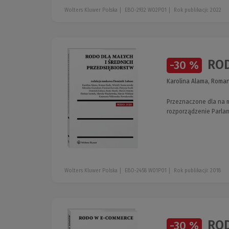
Wolters Kluwer Polska
EBO-2932 W02P01
Rok publikacji: 2022
ROD
-30 %
Karolina Alama, Roman
Przeznaczone dla na 
rozporządzenie Parlame
Wolters Kluwer Polska
EBO-2458 W01P01
Rok publikacji: 2018
ROD
-30 %