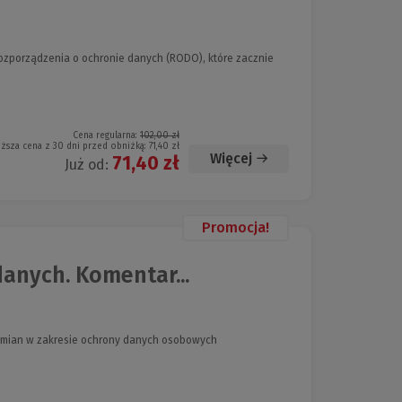
ozporządzenia o ochronie danych (RODO), które zacznie
Cena regularna:
102,00 zł
iższa cena z 30 dni przed obniżką:
71,40 zł
Więcej
71,40 zł
Już od:
Promocja!
anych. Komentar...
h zmian w zakresie ochrony danych osobowych