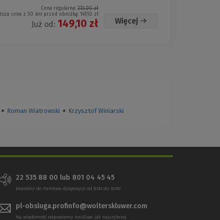
Cena regularna:
213,00 zł
ższa cena z 30 dni przed obniżką:
149,10 zł
Więcej
149,10 zł
Już od:
●
Roman Wiatrowski
●
Krzysztof Winiarski
22 535 88 00
lub
801 04 45 45
Jesteśmy do Państwa dyspozycji od 8:00 do 16:00
pl-obsluga.profinfo@wolterskluwer.com
Na wiadomość odpowiemy możliwe jak najszybciej.