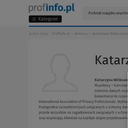
Kategorie
Jesteś tutaj:
Profinfo.pl
Autorzy
Katarzyna Witkowsk
Kata
Katarzyna Witkow
Wspólnicy – Kancelar
ochronie danych oso
komentarza do rozpor
International Association of Privacy Professionals. W
Prelegentka na konferencjach związanych z ochroną da
przede wszystkim na zagadnieniach związanych z ochro
oraz wspierając klientów na każdym etapie projektowan