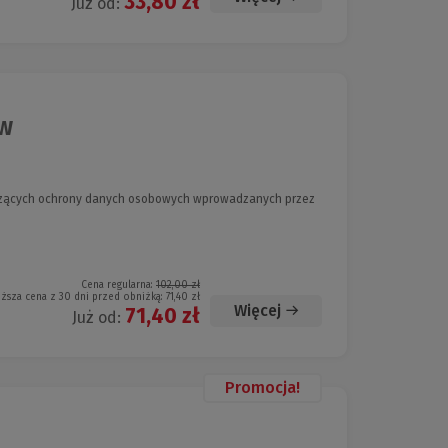
33,80 zł
Już od:
tw
yczących ochrony danych osobowych wprowadzanych przez
Cena regularna:
102,00 zł
iższa cena z 30 dni przed obniżką:
71,40 zł
Więcej
71,40 zł
Już od:
Promocja!