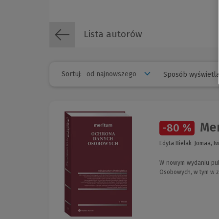
Lista autorów
Sortuj:
Sposób wyświetla
Mer
-80 %
Edyta Bielak-Jomaa, Iw
W nowym wydaniu publ
Osobowych, w tym w za