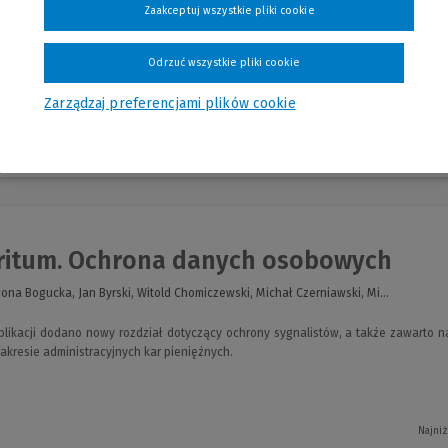
Zaakceptuj wszystkie pliki cookie
Odrzuć wszystkie pliki cookie
Zarządzaj preferencjami plików cookie
nia
itum. Ochrona danych osobowych
ona Bogucka, Jan Byrski, Witold Chomiczewski, Michał Czerniawski, Mi...
ikacji dodano nowy rozdział dotyczący ochrony sygnalistów, a także zawarto 
kresie administracyjnych kar pieniężnych.
Najniż