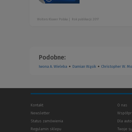
Wolters Kluwer Polska
Rok publikacji: 2017
Podobne:
Iwona A. Wieleba
●
Damian Wąsik
●
Christopher W. M
Kontakt
O nas
Newsletter
Współpr
Status zamówienia
Dla aut
Regulamin sklepu
Twoje s