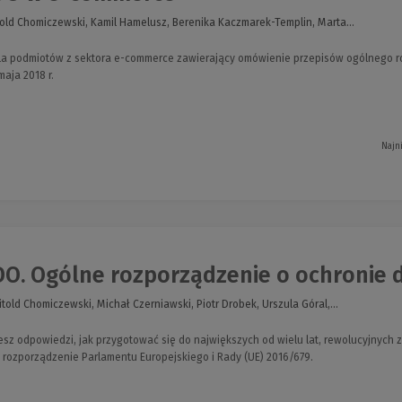
told Chomiczewski, Kamil Hamelusz, Berenika Kaczmarek-Templin, Marta...
dla podmiotów z sektora e-commerce zawierający omówienie przepisów ogólnego r
aja 2018 r.
Najn
O. Ogólne rozporządzenie o ochronie d
told Chomiczewski, Michał Czerniawski, Piotr Drobek, Urszula Góral,...
sz odpowiedzi, jak przygotować się do największych od wielu lat, rewolucyjnyc
rozporządzenie Parlamentu Europejskiego i Rady (UE) 2016/679.