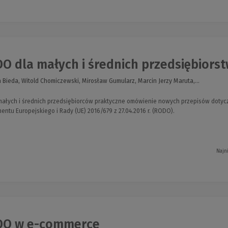
O dla małych i średnich przedsiębiors
 Bieda, Witold Chomiczewski, Mirosław Gumularz, Marcin Jerzy Maruta,...
małych i średnich przedsiębiorców praktyczne omówienie nowych przepisów dot
ntu Europejskiego i Rady (UE) 2016/679 z 27.04.2016 r. (RODO).
Najn
O w e-commerce