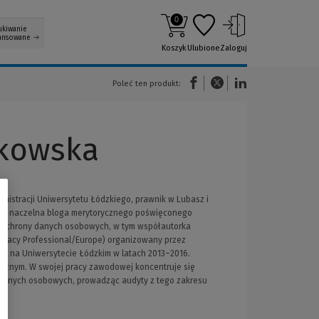
0
ukiwanie
ansowane
Koszyk
Ulubione
Zaloguj
(Nowe okno)
(Link do innej strony)
(Link do innej strony)
Poleć ten produkt:
kowska
nistracji Uniwersytetu Łódzkiego, prawnik w Lubasz i
ktor naczelna bloga merytorycznego poświęconego
e ochrony danych osobowych, w tym współautorka
Privacy Professional/Europe) organizowany przez
h na Uniwersytecie Łódzkim w latach 2013–2016.
cznym. W swojej pracy zawodowej koncentruje się
danych osobowych, prowadząc audyty z tego zakresu