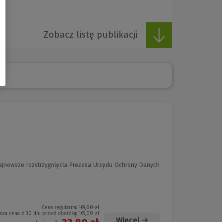
Zobacz listę publikacji
najnowsze rozstrzygnięcia Prezesa Urzędu Ochrony Danych
Cena regularna:
169,00 zł
sza cena z 30 dni przed obniżką:
169,00 zł
Więcej