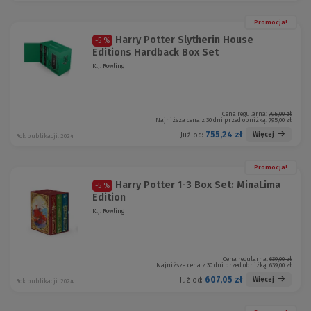
Promocja!
Harry Potter Slytherin House
-5 %
Editions Hardback Box Set
K.J. Rowling
Cena regularna:
795,00 zł
Najniższa cena z 30 dni przed obniżką:
795,00 zł
755,24 zł
Więcej
Już od:
Rok publikacji: 2024
Promocja!
Harry Potter 1-3 Box Set: MinaLima
-5 %
Edition
K.J. Rowling
Cena regularna:
639,00 zł
Najniższa cena z 30 dni przed obniżką:
639,00 zł
607,05 zł
Więcej
Już od:
Rok publikacji: 2024