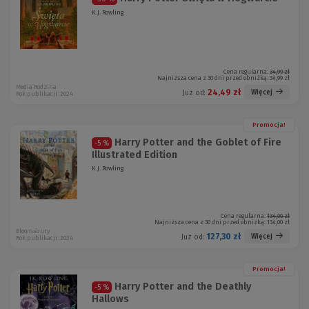
K.J. Rowling
Cena regularna:
34,99 zł
Najniższa cena z 30 dni przed obniżką:
34,99 zł
Media Rodzina
24,49 zł
Więcej
Już od:
Rok publikacji: 2024
Promocja!
Harry Potter and the Goblet of Fire
-5 %
Illustrated Edition
K.J. Rowling
Cena regularna:
134,00 zł
Najniższa cena z 30 dni przed obniżką:
134,00 zł
Bloomsbury
127,30 zł
Więcej
Już od:
Rok publikacji: 2024
Promocja!
Harry Potter and the Deathly
-5 %
Hallows