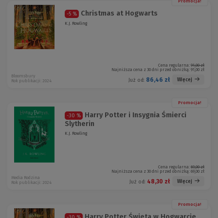
Promocja!
Christmas at Hogwarts
-5 %
K.J. Rowling
Cena regularna:
91,00 zł
Najniższa cena z 30 dni przed obniżką:
91,00 zł
Bloomsbury
86,46 zł
Więcej
Już od:
Rok publikacji: 2024
Promocja!
Harry Potter i Insygnia Śmierci
-30 %
Slytherin
K.J. Rowling
Cena regularna:
69,00 zł
Najniższa cena z 30 dni przed obniżką:
69,00 zł
Media Rodzina
48,30 zł
Więcej
Już od:
Rok publikacji: 2024
Promocja!
Harry Potter Święta w Hogwarcie
-30 %