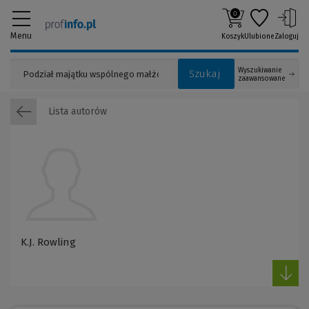
0
Menu
Koszyk
Ulubione
Zaloguj
Wyszukiwanie
Szukaj
zaawansowane
Lista autorów
K.J. Rowling