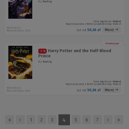
K.J. Rowling
Cena regularna:
53,00 zł
Najniższa cena z 30 dni przed obniżką:
53,00 zł
Bloomsbury
50,36 zł
Więcej
Już od:
Rok publikacji: 2024
Promocja!
Harry Potter and the Half-Blood
-5 %
Prince
K.J. Rowling
Cena regularna:
53,00 zł
Najniższa cena z 30 dni przed obniżką:
53,00 zł
Bloomsbury
50,36 zł
Więcej
Już od:
Rok publikacji: 2024
4
1
2
3
5
6
7