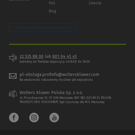
strony)
FAQ
Zawody
Blog
Zarządzaj preferencjami plików cookie
22 535 88 00
lub
801 04 45 45
Jesteśmy do Państwa dyspozycji od 8:00 do 16:00
pl-obsluga.profinfo@wolterskluwer.com
Na wiadomość odpowiemy możliwe jak najszybciej.
Wolters Kluwer Polska Sp. z o.o.
ul. Przyokopowa 33, 01-208 Warszawa; NIP: 583-001-89-31, REGON:
190610277, KRS: 0000709879, Sąd rejonowy dla M.S. Warszawy