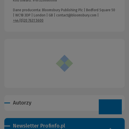
Kod towaru:
9781526680068
Dane producenta: Bloomsbury Publishing Plc | Bedford Square 50
| WC1B 3DP | London | GB |
contact@bloomsbury.com
|
+44 (0)20 7631 5600
Autorzy
Newsletter Profinfo.pl