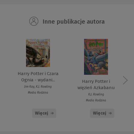
Inne publikacje autora
Harry Potter i Czara
Ognia - wydani...
Harry Potter i
więzień Azkabanu
Jim Kay, K.J. Rowling
Media Rodzina
K.J. Rowling
Media Rodzina
Więcej
Więcej