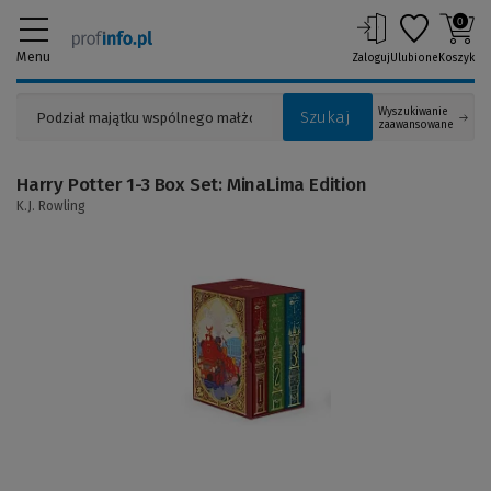
0
Menu
Zaloguj
Ulubione
Koszyk
Wyszukiwanie
Szukaj
zaawansowane
Harry Potter 1-3 Box Set: MinaLima Edition
K.J. Rowling
(Link
do
innej
strony)