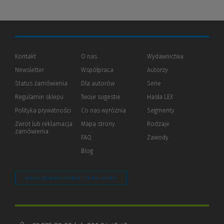
Kontakt
O nas
Wydawnictwa
Newsletter
Współpraca
Autorzy
Status zamówienia
Dla autorów
(Nowe
(Link
Serie
okno)
do
Regulamin sklepu
Twoje sugestie
Hasła LEX
innej
strony)
Polityka prywatności
(Nowe
(Link
Co nas wyróżnia
Segmenty
okno)
do
Zwrot lub reklamacja
Mapa strony
Rodzaje
innej
zamówienia
strony)
FAQ
Zawody
Blog
Zarządzaj preferencjami plików cookie