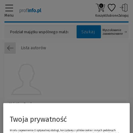
0
Menu
Koszyk
Ulubione
Zaloguj
Wyszukiwanie
Szukaj
zaawansowane
Lista autorów
Kristin Cashore
Twoja prywatność
W celu zapewnienia Ci optymalnej obsługi, korzystamy z plików cookie i innych podobnych