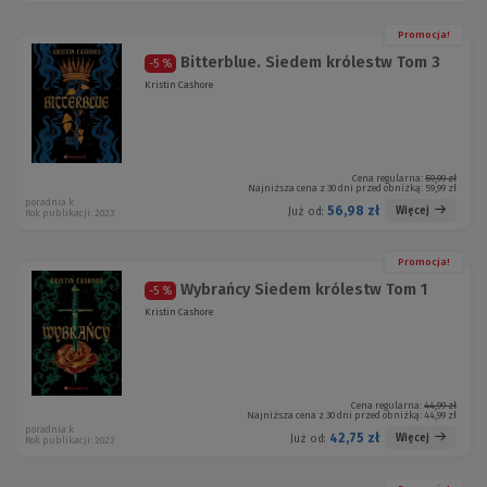
Promocja!
Bitterblue. Siedem królestw Tom 3
-5 %
Kristin Cashore
Cena regularna:
59,99 zł
Najniższa cena z 30 dni przed obniżką:
59,99 zł
poradnia k
56,98 zł
Więcej
Już od:
Rok publikacji: 2023
Promocja!
Wybrańcy Siedem królestw Tom 1
-5 %
Kristin Cashore
Cena regularna:
44,99 zł
Najniższa cena z 30 dni przed obniżką:
44,99 zł
poradnia k
42,75 zł
Więcej
Już od:
Rok publikacji: 2022