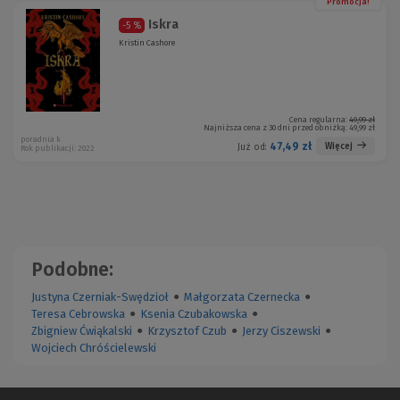
Promocja!
Iskra
-5 %
Kristin Cashore
Cena regularna:
49,99 zł
Najniższa cena z 30 dni przed obniżką:
49,99 zł
poradnia k
47,49 zł
Więcej
Już od:
Rok publikacji: 2022
Podobne:
Justyna Czerniak-Swędzioł
●
Małgorzata Czernecka
●
Teresa Cebrowska
●
Ksenia Czubakowska
●
Zbigniew Ćwiąkalski
●
Krzysztof Czub
●
Jerzy Ciszewski
●
Wojciech Chróścielewski