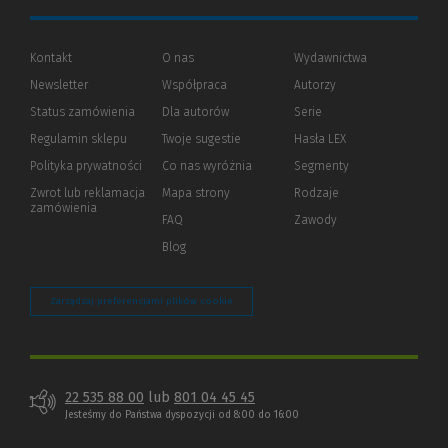
Kontakt
O nas
Wydawnictwa
Newsletter
Współpraca
Autorzy
Status zamówienia
Dla autorów
(Nowe
(Link
Serie
okno)
do
Regulamin sklepu
Twoje sugestie
Hasła LEX
innej
strony)
Polityka prywatności
(Nowe
(Link
Co nas wyróżnia
Segmenty
okno)
do
Zwrot lub reklamacja
Mapa strony
Rodzaje
innej
zamówienia
strony)
FAQ
Zawody
Blog
Zarządzaj preferencjami plików cookie
22 535 88 00
lub
801 04 45 45
Jesteśmy do Państwa dyspozycji od 8:00 do 16:00