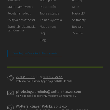
Newsletter
Współpraca
Autorzy
Status zamówienia
Dla autorów
(Nowe
(Link
Serie
okno)
do
Regulamin sklepu
Twoje sugestie
Hasła LEX
innej
strony)
Polityka prywatności
(Nowe
(Link
Co nas wyróżnia
Segmenty
okno)
do
Zwrot lub reklamacja
Mapa strony
Rodzaje
innej
zamówienia
strony)
FAQ
Zawody
Blog
Zarządzaj preferencjami plików cookie
22 535 88 00
lub
801 04 45 45
Jesteśmy do Państwa dyspozycji od 8:00 do 16:00
pl-obsluga.profinfo@wolterskluwer.com
Na wiadomość odpowiemy możliwe jak najszybciej.
Wolters Kluwer Polska Sp. z o.o.