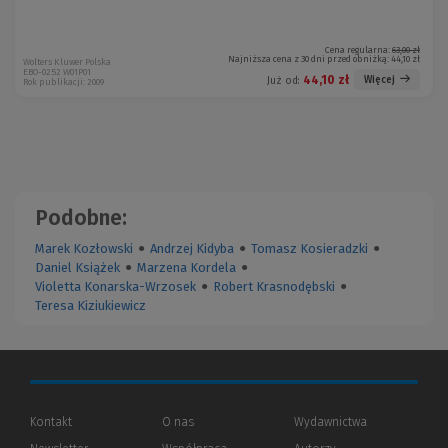
Cena regularna:
63,00 zł
Najniższa cena z 30 dni przed obniżką:
44,10 zł
Wolters Kluwer Polska
EBO-0252 W01P01
44,10 zł
Więcej
Już od:
Rok publikacji: 2009
Podobne:
Marek Kozłowski
●
Andrzej Kidyba
●
Tomasz Kosieradzki
●
Daniel Książek
●
Marzena Kordela
●
Violetta Konarska-Wrzosek
●
Robert Krasnodębski
●
Teresa Kiziukiewicz
Kontakt
O nas
Wydawnictwa