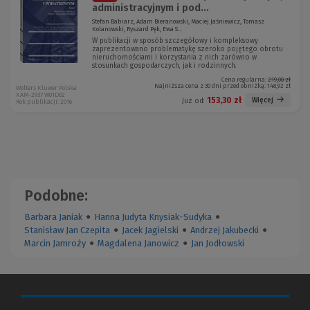
administracyjnym i pod...
Stefan Babiarz, Adam Bieranowski, Maciej Jaśniewicz, Tomasz
Kolanowski, Ryszard Pęk, Ewa S...
W publikacji w sposób szczegółowy i kompleksowy
zaprezentowano problematykę szeroko pojętego obrotu
nieruchomościami i korzystania z nich zarówno w
stosunkach gospodarczych, jak i rodzinnych.
Cena regularna:
219,00 zł
Najniższa cena z 30 dni przed obniżką:
148,92 zł
Wolters Kluwer Polska
KAM-2937 W01D02
153,30 zł
Więcej
Już od:
Rok publikacji: 2016
Podobne:
Barbara Janiak
●
Hanna Judyta Knysiak-Sudyka
●
Stanisław Jan Czepita
●
Jacek Jagielski
●
Andrzej Jakubecki
●
Marcin Jamroży
●
Magdalena Janowicz
●
Jan Jodłowski