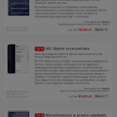
Stefan Babiarz, Adam Bieranowski, Maciej Jaśniewicz, Tomasz
Kolanowski, Ryszard Pęk, Ewa S...
W publikacji w sposób szczegółowy i kompleksowy
zaprezentowano problematykę szeroko pojętego obrotu
nieruchomościami i korzystania z nich zarówno w
stosunkach gospodarczych, jak i rodzinnych.
Cena regularna:
188,00 zł
Najniższa cena z 30 dni przed obniżką:
131,60 zł
Wolters Kluwer Polska
131,60 zł
Więcej
Już od:
Rok publikacji: 2017
VAT. Wybór orzecznictwa
-30 %
Adam Bącal, Dagmara Dominik-Ogińska, Maciej Jaśniewicz, Ewa
Michna, Małgorzata Militz, Pio...
W "VAT. Wybór orzecznictwa" zaprezentowano najbardziej
istotne i jednocześnie odnoszące się do zagadnień
stwarzających największe wątpliwości czy kontrowersje
wyroki Naczelnego Sądu Administracyjnego i wojewódzkich
sądów administracyjnych dotyczące stosowania ustawy o
podatku od towarów i usług. Prezentowany zbiór zawiera
tezy własne Autorów, wskazujące na podstawowe, wiodące
kwestie rozstrzygnięte w danym orzeczeniu.
Cena regularna:
128,00 zł
Najniższa cena z 30 dni przed obniżką:
89,60 zł
Wolters Kluwer Polska
EBO-1658 W01P01
89,60 zł
Więcej
Już od:
Rok publikacji: 2015
Nieruchomości w prawie cywilnym,
-30 %