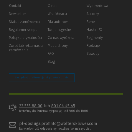
Kontakt
O nas
Wydawnictwa
Newsletter
Współpraca
Autorzy
Status zamówienia
Dla autorów
(Nowe
(Link
Serie
okno)
do
Regulamin sklepu
Twoje sugestie
Hasła LEX
innej
strony)
Polityka prywatności
(Nowe
(Link
Co nas wyróżnia
Segmenty
okno)
do
Zwrot lub reklamacja
Mapa strony
Rodzaje
innej
zamówienia
strony)
FAQ
Zawody
Blog
Zarządzaj preferencjami plików cookie
22 535 88 00
lub
801 04 45 45
Jesteśmy do Państwa dyspozycji od 8:00 do 16:00
pl-obsluga.profinfo@wolterskluwer.com
Na wiadomość odpowiemy możliwe jak najszybciej.