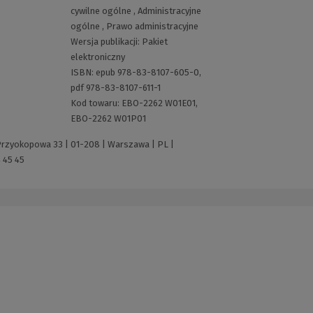
cywilne ogólne
,
Administracyjne
ogólne
,
Prawo administracyjne
Wersja publikacji:
Pakiet
elektroniczny
ISBN:
epub 978-83-8107-605-0,
pdf 978-83-8107-611-1
Kod towaru:
EBO-2262 W01E01,
EBO-2262 W01P01
 Przyokopowa 33 | 01-208 | Warszawa | PL |
 45 45