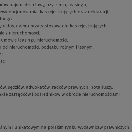
ów najmu, dzierżawy, użyczenia, leasingu,
idencjonowania, kas rejestrujących oraz deklaracji,
lnego,
usług najmu przy zastosowaniu kas rejestrujących,
e z nieruchomości,
 umowie leasingu nieruchomości,
 od nieruchomości, podatku rolnym i leśnym,
i,
ci.
ków: sędziów, adwokatów, radców prawnych, notariuszy,
kże zarządców i pośredników w obrocie nieruchomościami.
alnym i unikatowym na polskim rynku wydawnictw prawniczych.