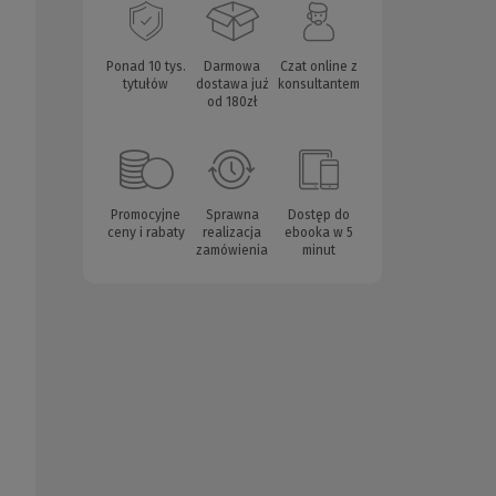
Ponad 10 tys.
Darmowa
Czat online z
tytułów
dostawa już
konsultantem
od 180zł
Promocyjne
Sprawna
Dostęp do
ceny i rabaty
realizacja
ebooka w 5
zamówienia
minut