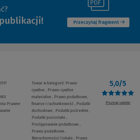
(Link
ać?
(Nowe
do
publikacji!
okno)
innej
Przeczytaj fragment
strony)
5,0/5
2017
Towar w kategorii:
Prawo
cywilne
,
Prawo cywilne
O
080
materialne
,
Prawo podatkowe,
Poznaj opinie
enia Prawne
finanse i rachunkowość
,
Podatki
wanie
dochodowe
,
Podatki pośrednie
,
Podatki pozostałe
,
Postępowanie podatkowe
,
Prawo podatkowe
,
Nieruchomości i lokale
,
Prawo