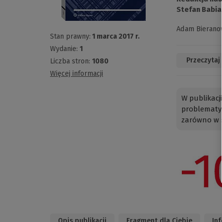
Stefan Babia
Adam Bierano
Stan prawny:
1 marca 2017 r.
Wydanie:
1
Przeczytaj
Liczba stron:
1080
Więcej informacji
W publikac
problematyk
zarówno w s
Opis publikacji
Fragment dla Ciebie
In