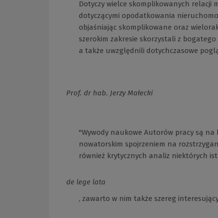
Dotyczy wielce skomplikowanych relacji
dotyczącymi opodatkowania nieruchomośc
objaśniając skomplikowane oraz wielor
szerokim zakresie skorzystali z bogatego
a także uwzględnili dotychczasowe poglą
Prof. dr hab. Jerzy Małecki
"Wywody naukowe Autorów pracy są na ba
nowatorskim spojrzeniem na rozstrzygan
również krytycznych analiz niektórych i
de lege lata
, zawarto w nim także szereg interesują