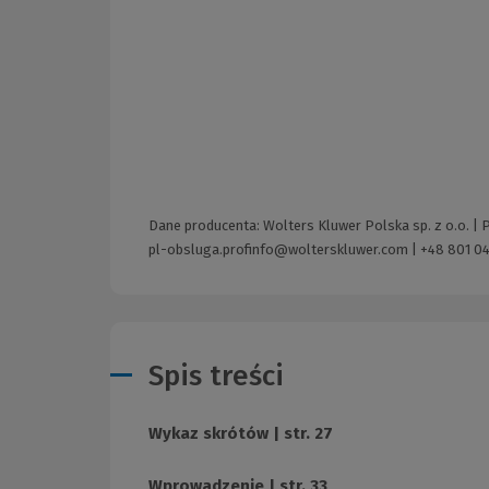
Dane producenta: Wolters Kluwer Polska sp. z o.o. |
pl-obsluga.profinfo@wolterskluwer.com
|
+48 801 04
Spis treści
Wykaz skrótów | str. 27
Wprowadzenie | str. 33