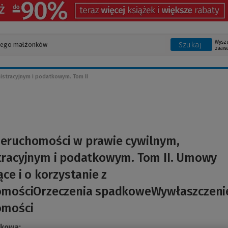
Wysz
Szukaj
zaaw
istracyjnym i podatkowym. Tom II
ieruchomości w prawie cywilnym,
tracyjnym i podatkowym. Tom II. Umowy
ące i o korzystanie z
omościOrzeczenia spadkoweWywłaszczeni
omości
ukowa: