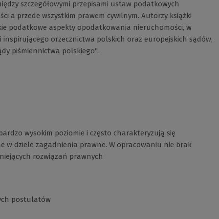
 między szczegółowymi przepisami ustaw podatkowych
i a przede wszystkim prawem cywilnym. Autorzy książki
akie podatkowe aspekty opodatkowania nieruchomości, w
 i inspirującego orzecznictwa polskich oraz europejskich sądów,
dy piśmiennictwa polskiego".
rdzo wysokim poziomie i często charakteryzują się
e w dziele zagadnienia prawne. W opracowaniu nie brak
stniejących rozwiązań prawnych
cych postulatów