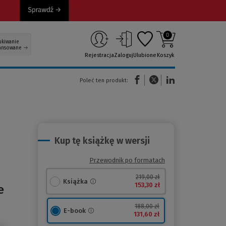
0
ukiwanie
ansowane
Rejestracja
Zaloguj
Ulubione
Koszyk
(Nowe okno)
(Link do innej strony)
(Link do innej strony)
Poleć ten produkt:
Kup tę książkę w wersji
Przewodnik po formatach
219,00 zł
Książka
153,30 zł
e
188,00 zł
E-book
131,60 zł