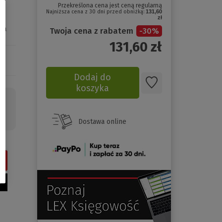
Przekreślona cena jest ceną regularną
Najniższa cena z 30 dni przed obniżką:
131,60
zł
ka
Twoja cena z rabatem
-
30
%
131,60
zł
Dodaj do
koszyka
ch
Dostawa online
(Nowe
okno)
(Nowe
(Link
okno)
do
innej
strony)