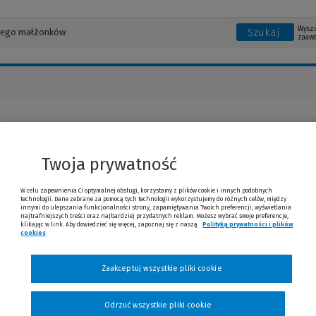
Wysz
Szukaj
zaaw
j Kaczmarek
Twoja prywatność
W celu zapewnienia Ci optymalnej obsługi, korzystamy z plików cookie i innych podobnych
technologii. Dane zebrane za pomocą tych technologii wykorzystujemy do różnych celów, między
innymi do ulepszania funkcjonalności strony, zapamiętywania Twoich preferencji, wyświetlania
najtrafniejszych treści oraz najbardziej przydatnych reklam. Możesz wybrać swoje preferencje,
klikając w link. Aby dowiedzieć się więcej, zapoznaj się z naszą
Polityką prywatności i plików
cookies
(Nowe okno)
(Link do innej strony)
Zaakceptuj wszystkie pliki cookie
Odrzuć wszystkie pliki cookie