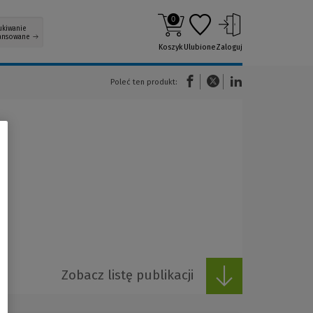
0
ukiwanie
ansowane
Koszyk
Ulubione
Zaloguj
(Nowe okno)
(Link do innej strony)
(Link do innej strony)
Poleć ten produkt:
Zobacz listę publikacji