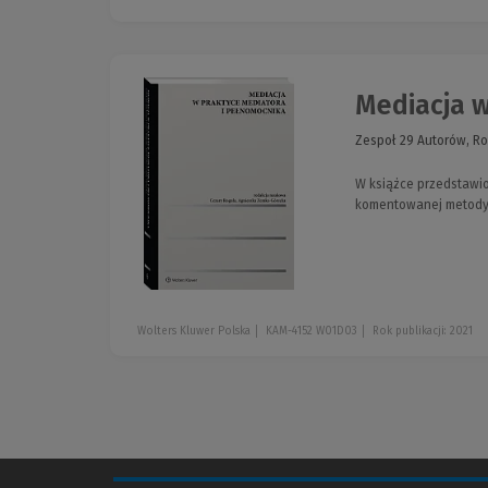
Mediacja 
Zespoł 29 Autorów, Ro
W książce przedstawio
komentowanej metody
Wolters Kluwer Polska
KAM-4152 W01D03
Rok publikacji: 2021