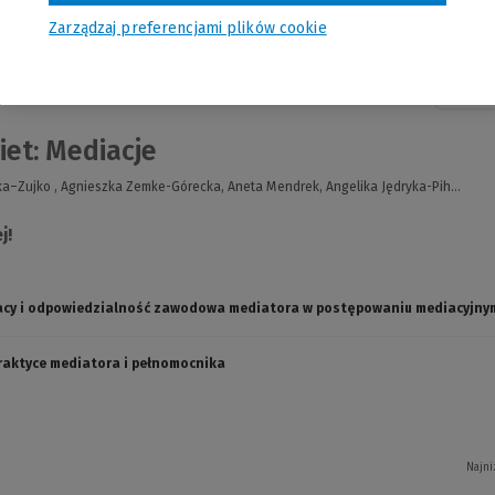
Zarządzaj preferencjami plików cookie
nia
Pro
et: Mediacje
–Zujko , Agnieszka Zemke-Górecka, Aneta Mendrek, Angelika Jędryka-Pih...
j!
acy i odpowiedzialność zawodowa mediatora w postępowaniu mediacyjny
raktyce mediatora i pełnomocnika
Najni