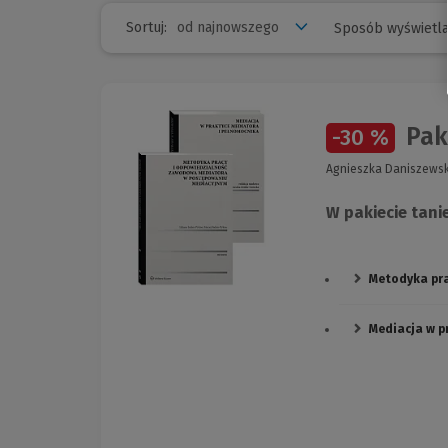
Sortuj:
Sposób wyświetla
Paki
-30 %
Agnieszka Daniszewska
W pakiecie tanie
Metodyka pr
Mediacja w p