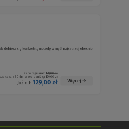
b dobiera się konkretną metodę w myśl najszerzej obecnie
Cena regularna:
129,00 zł
sza cena z 30 dni przed obniżką:
129,00 zł
Więcej
129,00 zł
Już od: