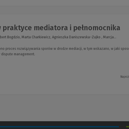
w praktyce mediatora i pełnomocnika
bert Bogdzio, Marta Charkiewicz, Agnieszka Daniszewska–Zujko , Marcja...
no proces rozwiązywania sporów w drodze mediacji, w tym wskazano, w jaki sposó
 dispute management.
Najniż