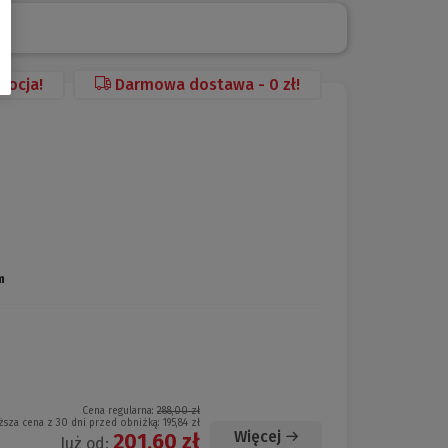
mocja!
Darmowa dostawa - 0 zł!
m
Cena regularna:
288,00 zł
ższa cena z 30 dni przed obniżką:
195,84 zł
Więcej
201,60 zł
Już od: