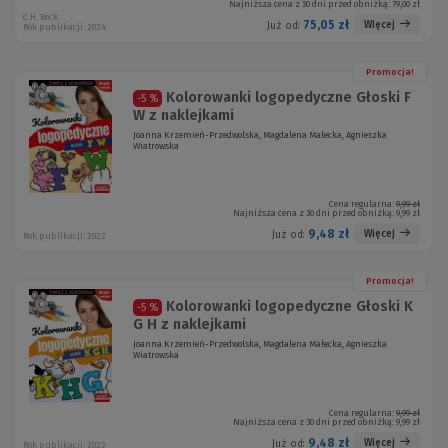
Najniższa cena z 30 dni przed obniżką:
79,00 zł
C.H. Beck
75,05 zł
Więcej
Już od:
Rok publikacji: 2024
Promocja!
Kolorowanki logopedyczne Głoski F
-5 %
W z naklejkami
Joanna Krzemień-Przedwolska, Magdalena Małecka, Agnieszka
Wiatrowska
Cena regularna:
9,99 zł
Najniższa cena z 30 dni przed obniżką:
9,99 zł
9,48 zł
Więcej
Już od:
Rok publikacji: 2022
Promocja!
Kolorowanki logopedyczne Głoski K
-5 %
G H z naklejkami
Joanna Krzemień-Przedwolska, Magdalena Małecka, Agnieszka
Wiatrowska
Cena regularna:
9,99 zł
Najniższa cena z 30 dni przed obniżką:
9,99 zł
9,48 zł
Więcej
Już od:
Rok publikacji: 2022