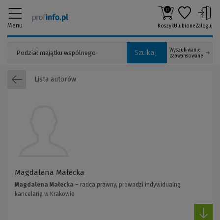
0
Menu
Koszyk
Ulubione
Zaloguj
Wyszukiwanie
Szukaj
zaawansowane
Lista autorów
Magdalena Małecka
Magdalena Małecka
– radca prawny, prowadzi indywidualną
kancelarię w Krakowie