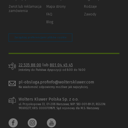
okno)
do
Zwrot lub reklamacja
Mapa strony
Rodzaje
innej
zamówienia
strony)
FAQ
Zawody
Blog
Zarządzaj preferencjami plików cookie
22 535 88 00
lub
801 04 45 45
Jesteśmy do Państwa dyspozycji od 8:00 do 16:00
pl-obsluga.profinfo@wolterskluwer.com
Na wiadomość odpowiemy możliwe jak najszybciej.
Wolters Kluwer Polska Sp. z o.o.
ul. Przyokopowa 33, 01-208 Warszawa; NIP: 583-001-89-31, REGON:
190610277, KRS: 0000709879, Sąd rejonowy dla M.S. Warszawy