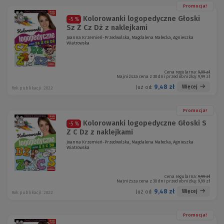
Promocja!
Kolorowanki logopedyczne Głoski
-5 %
Sz Ż Cz Dż z naklejkami
Joanna Krzemień-Przedwolska, Magdalena Małecka, Agnieszka
Wiatrowska
Cena regularna:
9,99 zł
Najniższa cena z 30 dni przed obniżką:
9,99 zł
9,48 zł
Więcej
Już od:
Rok publikacji: 2022
Promocja!
Kolorowanki logopedyczne Głoski S
-5 %
Z C Dz z naklejkami
Joanna Krzemień-Przedwolska, Magdalena Małecka, Agnieszka
Wiatrowska
Cena regularna:
9,99 zł
Najniższa cena z 30 dni przed obniżką:
9,99 zł
9,48 zł
Więcej
Już od:
Rok publikacji: 2022
Promocja!