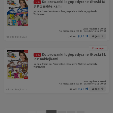
Kolorowanki logopedyczne Głoski M
-5 %
B P z naklejkami
Joanna Krzemień-Przedwolska, Magdalena Małecka, Agnieszka
Wiatrowska
Cena regularna:
9,99 zł
Najniższa cena z 30 dni przed obniżką:
9,99 zł
9,48 zł
Więcej
Już od:
Rok publikacji: 2022
Promocja!
Kolorowanki logopedyczne Głoski J L
-5 %
R z naklejkami
Joanna Krzemień-Przedwolska, Magdalena Małecka, Agnieszka
Wiatrowska
Cena regularna:
9,99 zł
Najniższa cena z 30 dni przed obniżką:
9,99 zł
9,48 zł
Więcej
Już od:
Rok publikacji: 2022