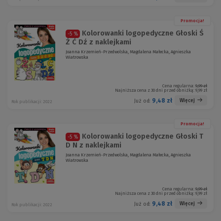
Promocja!
Kolorowanki logopedyczne Głoski Ś
-5 %
Ź Ć Dź z naklejkami
Joanna Krzemień-Przedwolska, Magdalena Małecka, Agnieszka
Wiatrowska
Cena regularna:
9,99 zł
Najniższa cena z 30 dni przed obniżką:
9,99 zł
9,48 zł
Więcej
Już od:
Rok publikacji: 2022
Promocja!
Kolorowanki logopedyczne Głoski T
-5 %
D N z naklejkami
Joanna Krzemień-Przedwolska, Magdalena Małecka, Agnieszka
Wiatrowska
Cena regularna:
9,99 zł
Najniższa cena z 30 dni przed obniżką:
9,99 zł
9,48 zł
Więcej
Już od:
Rok publikacji: 2022