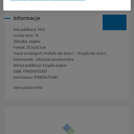
Informacje
Rok publikacji:
2022
Liczba stron:
16
Okładka:
miękka
Format:
20.5x28.5cm
Towar w kategorii:
Profinfo dla dzieci
', '
Książki dla dzieci
,
Kolorowanki
,
Edukacja przedszkolna
Wersja publikacji:
Książka papier
ISBN:
9788366753587
Kod towaru:
9788366753587
Dane producenta: