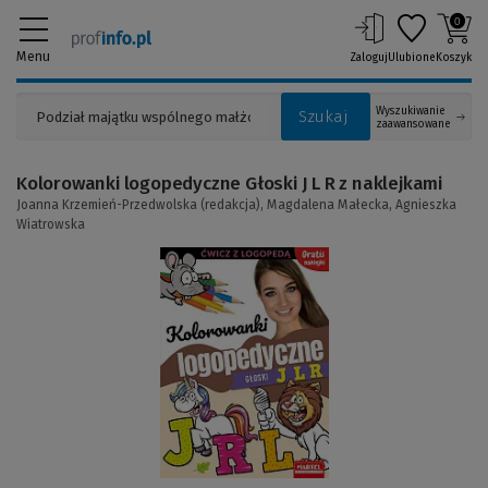
0
Menu
Zaloguj
Ulubione
Koszyk
Wyszukiwanie
Szukaj
zaawansowane
Kolorowanki logopedyczne Głoski J L R z naklejkami
Joanna Krzemień-Przedwolska (redakcja),
Magdalena Małecka,
Agnieszka
Wiatrowska
(Link
do
innej
strony)