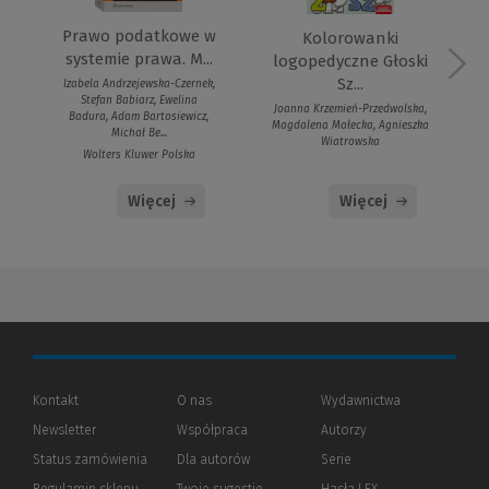
Prawo podatkowe w
Kolorowanki
systemie prawa. M...
logopedyczne Głoski
Sz...
Izabela Andrzejewska-Czernek,
Stefan Babiarz, Ewelina
Joanna Krzemień-Przedwolska,
Badura, Adam Bartosiewicz,
Magdalena Małecka, Agnieszka
Michał Be...
Wiatrowska
Wolters Kluwer Polska
Więcej
Więcej
Kontakt
O nas
Wydawnictwa
Newsletter
Współpraca
Autorzy
Status zamówienia
Dla autorów
(Nowe
(Link
Serie
okno)
do