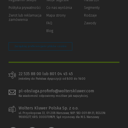
Regulamin sklepu
Twoje sugestie
Hasła LEX
innej
strony)
Polityka prywatności
(Nowe
(Link
Co nas wyróżnia
Segmenty
okno)
do
Zwrot lub reklamacja
Mapa strony
Rodzaje
innej
zamówienia
strony)
FAQ
Zawody
Blog
Zarządzaj preferencjami plików cookie
22 535 88 00 lub 801 04 45 45
Jesteśmy do Państwa dyspozycji od 8:00 do 16:00
pl-obsluga.profinfo@wolterskluwer.com
Na wiadomość odpowiemy możliwe jak najszybciej.
Wolters Kluwer Polska Sp. z o.o.
ul. Przyokopowa 33, 01-208 Warszawa; NIP: 583-001-89-31, REGON:
190610277, KRS: 0000709879, Sąd rejonowy dla M.S. Warszawy