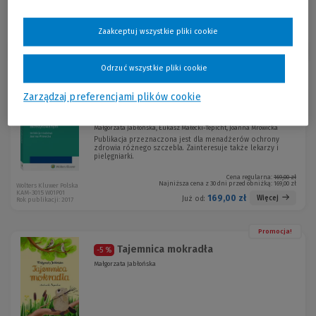
Zaakceptuj wszystkie pliki cookie
Sortuj:
Odrzuć wszystkie pliki cookie
Zarządzaj preferencjami plików cookie
Zarządzanie podmiotem leczniczym
akredytowanym
Małgorzata Jabłońska, Łukasz Małecki-Tepicht, Joanna Mrowicka
Publikacja przeznaczona jest dla menadżerów ochrony
zdrowia różnego szczebla. Zainteresuje także lekarzy i
pielęgniarki.
Cena regularna:
169,00 zł
Najniższa cena z 30 dni przed obniżką:
169,00 zł
Wolters Kluwer Polska
KAM-3015 W01P01
169,00 zł
Więcej
Już od:
Rok publikacji: 2017
Promocja!
Tajemnica mokradła
-5 %
Małgorzata Jabłońska