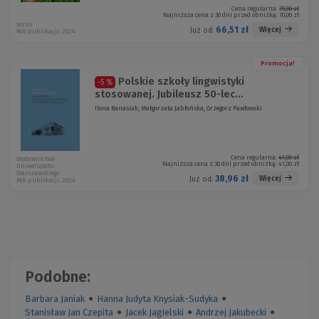
Cena regularna:
70,00 zł
Najniższa cena z 30 dni przed obniżką:
70,00 zł
sorus
66,51 zł
Więcej
Już od:
Rok publikacji: 2024
Promocja!
Polskie szkoły lingwistyki
-5 %
stosowanej. Jubileusz 50-lec...
Ilona Banasiak, Małgorzata Jabłońska, Grzegorz Pawłowski
Cena regularna:
41,00 zł
Wydawnictwa
Najniższa cena z 30 dni przed obniżką:
41,00 zł
Uniwersytetu
Warszawskiego
38,96 zł
Więcej
Już od:
Rok publikacji: 2024
Podobne:
Barbara Janiak
●
Hanna Judyta Knysiak-Sudyka
●
Stanisław Jan Czepita
●
Jacek Jagielski
●
Andrzej Jakubecki
●