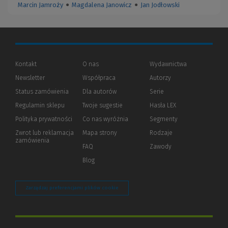
Marcin Jamroży
●
Magdalena Janowicz
●
Jan Jodłowski
Kontakt
O nas
Wydawnictwa
Newsletter
Współpraca
Autorzy
Status zamówienia
Dla autorów
(Nowe
(Link
Serie
okno)
do
Regulamin sklepu
Twoje sugestie
Hasła LEX
innej
strony)
Polityka prywatności
(Nowe
(Link
Co nas wyróżnia
Segmenty
okno)
do
Zwrot lub reklamacja
Mapa strony
Rodzaje
innej
zamówienia
strony)
FAQ
Zawody
Blog
Zarządzaj preferencjami plików cookie