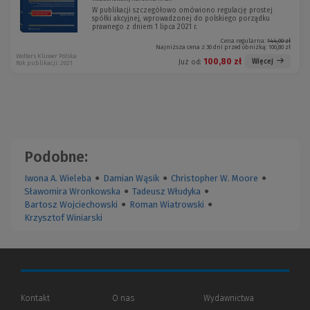
W publikacji szczegółowo omówiono regulację prostej
spółki akcyjnej, wprowadzonej do polskiego porządku
prawnego z dniem 1 lipca 2021 r.
Cena regularna:
144,00 zł
Najniższa cena z 30 dni przed obniżką:
100,80 zł
Wolters Kluwer Polska
100,80 zł
Więcej
Już od:
Rok publikacji: 2021
Podobne:
Iwona A. Wieleba
●
Damian Wąsik
●
Christopher W. Moore
●
Sławomira Wronkowska
●
Tadeusz Włudyka
●
Bartosz Wojciechowski
●
Roman Wiatrowski
●
Krzysztof Winiarski
Kontakt
O nas
Wydawnictwa