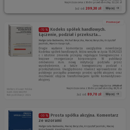
Najniższa cena z 30 dni przed obniżką:
322,92 zł
e
k
o
n
209,30 zł
Więcej
Już od:
k
o
n
)
o
Promocja!
)
Kodeks spółek handlowych.
-70 %
Łączenie, podział i przekszta...
Małgorzata Badowska, Michał Boryczka, Maciej Boryczko, Krzysztof
Jasiński, Marcin Kasprzyk...
Drugie wydanie komentarza uwzględnia nowelizację
Kodeksu spółek handlowych, która weszła w życia 15.09.2023
r. i istotnie zmieniła przepisy regulujące transgraniczne i
krajowe reorganizacje korporacyjne. W publikacji
omówiono m.in. nową instytucję podziału przez
wyodrębnienie, a także transgraniczny podział i
przekształcenie. Uwzględniono również wprowadzenie do
polskiego porządku prawnego prostej spółki akcyjnej oraz
możliwość objęcia transformacjami spółki komandytowo-
akcyjnej.
Cena regularna:
299,00 zł
Najniższa cena z 30 dni przed obniżką:
89,70 zł
Wolters Kluwer Polska
KAM-3326 W02P01
89,70 zł
Więcej
Już od:
Rok publikacji: 2024
Prosta spółka akcyjna. Komentarz
-30 %
ze wzorami
Małgorzata Badowska, Maciej Boryczko, Krzysztof Jasiński, Maciej
Kożuchowski, Karolina Krz...