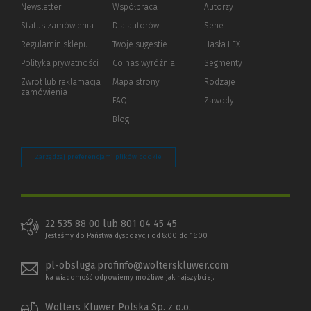
Newsletter
Współpraca
Autorzy
Status zamówienia
Dla autorów
(Nowe
(Link
Serie
okno)
do
Regulamin sklepu
Twoje sugestie
Hasła LEX
innej
strony)
Polityka prywatności
(Nowe
(Link
Co nas wyróżnia
Segmenty
okno)
do
Zwrot lub reklamacja
Mapa strony
Rodzaje
innej
zamówienia
strony)
FAQ
Zawody
Blog
Zarządzaj preferencjami plików cookie
22 535 88 00
lub
801 04 45 45
Jesteśmy do Państwa dyspozycji od 8:00 do 16:00
pl-obsluga.profinfo@wolterskluwer.com
Na wiadomość odpowiemy możliwe jak najszybciej.
Wolters Kluwer Polska Sp. z o.o.