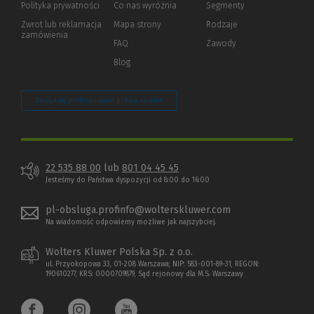
Polityka prywatności
(Nowe
(Link
Co nas wyróżnia
Segmenty
okno)
do
Zwrot lub reklamacja
Mapa strony
Rodzaje
innej
zamówienia
strony)
FAQ
Zawody
Blog
Zarządzaj preferencjami plików cookie
22 535 88 00
lub
801 04 45 45
Jesteśmy do Państwa dyspozycji od 8:00 do 16:00
pl-obsluga.profinfo@wolterskluwer.com
Na wiadomość odpowiemy możliwe jak najszybciej.
Wolters Kluwer Polska Sp. z o.o.
ul. Przyokopowa 33, 01-208 Warszawa; NIP: 583-001-89-31, REGON:
190610277, KRS: 0000709879, Sąd rejonowy dla M.S. Warszawy