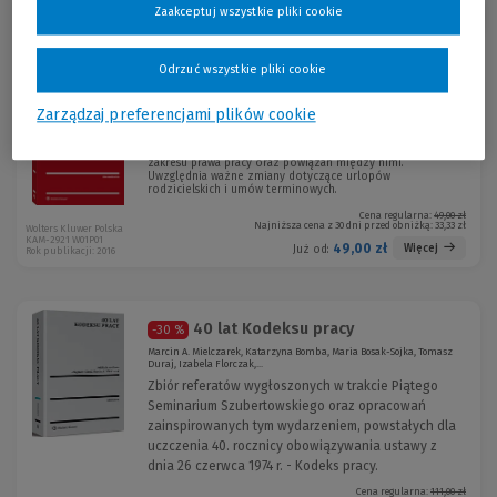
Zaakceptuj wszystkie pliki cookie
Sortuj:
Odrzuć wszystkie pliki cookie
Prawo pracy. Diagramy
Zarządzaj preferencjami plików cookie
Krzysztof Wojciech Baran, Maria Bosak-Sojka, Justyna Czerniak-
Swędzioł , Dominika Dörre-Ko...
Graficzne przedstawienie instytucji i regulacji prawnych z
zakresu prawa pracy oraz powiązań między nimi.
Uwzględnia ważne zmiany dotyczące urlopów
rodzicielskich i umów terminowych.
Cena regularna:
49,00 zł
Najniższa cena z 30 dni przed obniżką:
33,33 zł
Wolters Kluwer Polska
KAM-2921 W01P01
49,00 zł
Więcej
Już od:
Rok publikacji: 2016
40 lat Kodeksu pracy
-30 %
Marcin A. Mielczarek, Katarzyna Bomba, Maria Bosak-Sojka, Tomasz
Duraj, Izabela Florczak,...
Zbiór referatów wygłoszonych w trakcie Piątego
Seminarium Szubertowskiego oraz opracowań
zainspirowanych tym wydarzeniem, powstałych dla
uczczenia 40. rocznicy obowiązywania ustawy z
dnia 26 czerwca 1974 r. - Kodeks pracy.
Cena regularna:
111,00 zł