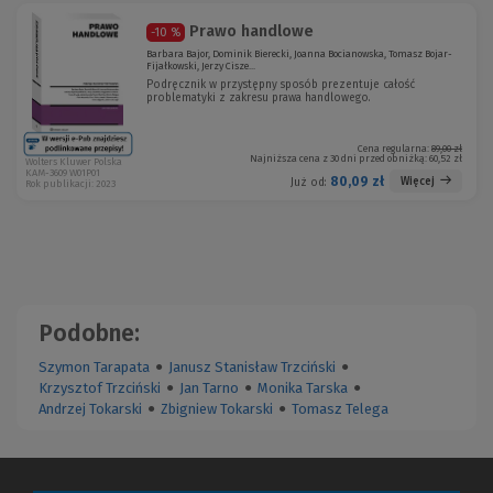
o
)
)
Prawo handlowe
-10 %
Barbara Bajor, Dominik Bierecki, Joanna Bocianowska, Tomasz Bojar-
Fijałkowski, Jerzy Cisze...
Podręcznik w przystępny sposób prezentuje całość
problematyki z zakresu prawa handlowego.
Cena regularna:
89,00 zł
Najniższa cena z 30 dni przed obniżką:
60,52 zł
Wolters Kluwer Polska
KAM-3609 W01P01
80,09 zł
Więcej
Już od:
Rok publikacji: 2023
Podobne:
Szymon Tarapata
●
Janusz Stanisław Trzciński
●
Krzysztof Trzciński
●
Jan Tarno
●
Monika Tarska
●
Andrzej Tokarski
●
Zbigniew Tokarski
●
Tomasz Telega