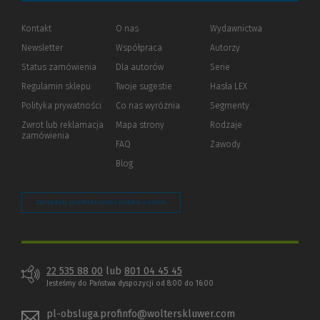
Kontakt
O nas
Wydawnictwa
Newsletter
Współpraca
Autorzy
Status zamówienia
Dla autorów
(Nowe
(Link
Serie
okno)
do
Regulamin sklepu
Twoje sugestie
Hasła LEX
innej
strony)
Polityka prywatności
(Nowe
(Link
Co nas wyróżnia
Segmenty
okno)
do
Zwrot lub reklamacja
Mapa strony
Rodzaje
innej
zamówienia
strony)
FAQ
Zawody
Blog
Zarządzaj preferencjami plików cookie
22 535 88 00
lub
801 04 45 45
Jesteśmy do Państwa dyspozycji od 8:00 do 16:00
pl-obsluga.profinfo@wolterskluwer.com