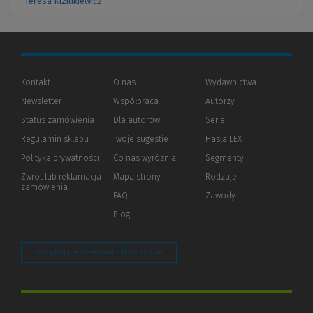
Teresa Kiziukiewicz
Kontakt
O nas
Wydawnictwa
Newsletter
Współpraca
Autorzy
Status zamówienia
Dla autorów
(Nowe
(Link
Serie
okno)
do
Regulamin sklepu
Twoje sugestie
Hasła LEX
innej
strony)
Polityka prywatności
(Nowe
(Link
Co nas wyróżnia
Segmenty
okno)
do
Zwrot lub reklamacja
Mapa strony
Rodzaje
innej
zamówienia
strony)
FAQ
Zawody
Blog
Zarządzaj preferencjami plików cookie