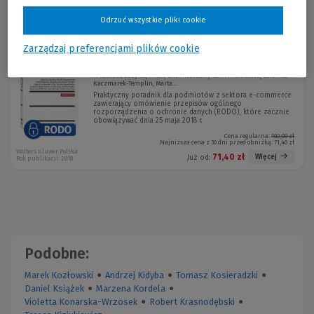
Sortuj:
Odrzuć wszystkie pliki cookie
Promocja!
Zarządzaj preferencjami plików cookie
RODO w e-commerce
-30 %
Arkadiusz Bazylko, Witold Chomiczewski, Kamil Hamelusz, Berenika
Kaczmarek-Templin, Marta...
Praktyczny poradnik dla podmiotów z sektora e-commerce
zawierający omówienie przepisów ogólnego
rozporządzenia o ochronie danych (RODO), które zacznie
obowiązywać dnia 25 maja 2018 r.
Cena regularna:
102,00 zł
Najniższa cena z 30 dni przed obniżką:
71,40 zł
Wolters Kluwer Polska
71,40 zł
Więcej
Już od:
Rok publikacji: 2018
Podobne:
Marek Kozłowski
●
Andrzej Kidyba
●
Tomasz Kosieradzki
●
Daniel Książek
●
Marzena Kordela
●
Violetta Konarska-Wrzosek
●
Robert Krasnodębski
●