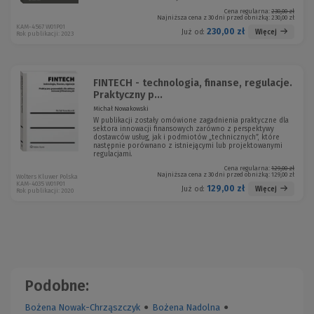
Cena regularna:
230,00 zł
Najniższa cena z 30 dni przed obniżką:
230,00 zł
KAM-4567 W01P01
230,00 zł
Więcej
Już od:
Rok publikacji: 2023
FINTECH - technologia, finanse, regulacje.
Praktyczny p...
Michał Nowakowski
W publikacji zostały omówione zagadnienia praktyczne dla
sektora innowacji finansowych zarówno z perspektywy
dostawców usług, jak i podmiotów „technicznych”, które
następnie porównano z istniejącymi lub projektowanymi
regulacjami.
Cena regularna:
129,00 zł
Najniższa cena z 30 dni przed obniżką:
129,00 zł
Wolters Kluwer Polska
KAM-4035 W01P01
129,00 zł
Więcej
Już od:
Rok publikacji: 2020
Podobne:
Bożena Nowak-Chrząszczyk
●
Bożena Nadolna
●