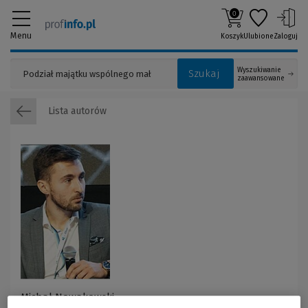
0
Menu
Koszyk
Ulubione
Zaloguj
Wyszukiwanie
Szukaj
zaawansowane
Lista autorów
Michał Nowakowski