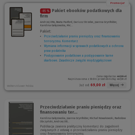
Promocja!
Pakiet ebooków podatkowych dla
-85 %
firm
Andrzej Otto, Beata Paxford, Dariusz Strzelec, Joanna Grynfelder,
Karolina Gałęzowska, Mic...
Pakiet:
Przeciwdziałanie praniu pieniędzy oraz finansowaniu
terroryzmu. Komentarz
(
Wymiana informacji w sprawach podatkowych a ochrona
N
praw podatnika
(
o
Postępowanie podatkowe a postępowanie karne
N
w
skarbowe. Zasadnicze związki międzygałęziowe
o
(
e
w
N
o
e
o
k
o
w
Cena regularna:
467,00 zł
Najniższa cena z 30 dni przed obniżką:
467,00 zł
n
k
e
o
n
o
69,00 zł
Więcej
Już od:
Wolters Kluwer Polska
)
o
k
)
n
o
)
Przeciwdziałanie praniu pieniędzy oraz
finansowaniu ter...
Karolina Gałęzowska, Joanna Grynfelder, Michał Nowakowski, Radosław
Obczyński, Andrzej Ott...
Publikacja zawiera praktyczny komentarz do zagadnień
związanych z ustawą o przeciwdziałaniu praniu pieniędzy
oraz finansowaniu terroryzmu.