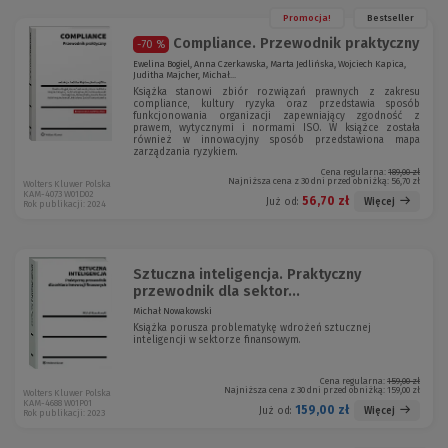
Promocja!
Bestseller
Compliance. Przewodnik praktyczny
-70 %
Ewelina Bogiel, Anna Czerkawska, Marta Jedlińska, Wojciech Kapica,
Juditha Majcher, Michał...
Książka stanowi zbiór rozwiązań prawnych z zakresu
compliance, kultury ryzyka oraz przedstawia sposób
funkcjonowania organizacji zapewniający zgodność z
prawem, wytycznymi i normami ISO. W książce została
również w innowacyjny sposób przedstawiona mapa
zarządzania ryzykiem.
Cena regularna:
189,00 zł
Najniższa cena z 30 dni przed obniżką:
56,70 zł
Wolters Kluwer Polska
KAM-4073 W01D02
56,70 zł
Więcej
Już od:
Rok publikacji: 2024
Sztuczna inteligencja. Praktyczny
przewodnik dla sektor...
Michał Nowakowski
Książka porusza problematykę wdrożeń sztucznej
inteligencji w sektorze finansowym.
Cena regularna:
159,00 zł
Najniższa cena z 30 dni przed obniżką:
159,00 zł
Wolters Kluwer Polska
KAM-4688 W01P01
159,00 zł
Więcej
Już od:
Rok publikacji: 2023