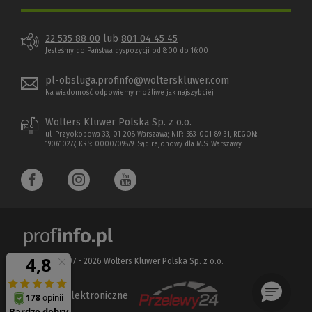
22 535 88 00
lub
801 04 45 45
Jesteśmy do Państwa dyspozycji od 8:00 do 16:00
pl-obsluga.profinfo@wolterskluwer.com
Na wiadomość odpowiemy możliwe jak najszybciej.
Wolters Kluwer Polska Sp. z o.o.
ul. Przyokopowa 33, 01-208 Warszawa; NIP: 583-001-89-31, REGON:
190610277, KRS: 0000709879, Sąd rejonowy dla M.S. Warszawy
Copyright 1997 - 2026 Wolters Kluwer Polska Sp. z o.o.
Płatności elektroniczne
(Nowe
(Link