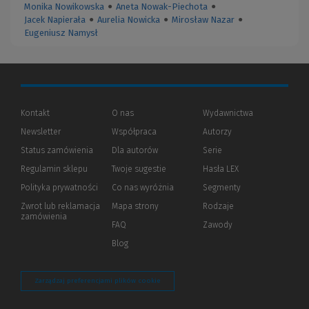
Monika Nowikowska
●
Aneta Nowak-Piechota
●
Jacek Napierała
●
Aurelia Nowicka
●
Mirosław Nazar
●
Eugeniusz Namysł
Kontakt
O nas
Wydawnictwa
Newsletter
Współpraca
Autorzy
Status zamówienia
Dla autorów
(Nowe
(Link
Serie
okno)
do
Regulamin sklepu
Twoje sugestie
Hasła LEX
innej
strony)
Polityka prywatności
(Nowe
(Link
Co nas wyróżnia
Segmenty
okno)
do
Zwrot lub reklamacja
Mapa strony
Rodzaje
innej
zamówienia
strony)
FAQ
Zawody
Blog
Zarządzaj preferencjami plików cookie