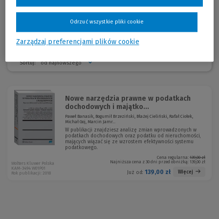
Warszawie; specjalizuje się w prawie podatkowym, ze szczególnym
uwzględnieniem podatku dochodowego od osób prawnych.
Odrzuć wszystkie pliki cookie
Zarządzaj preferencjami plików cookie
Sortuj:
Nowe narzędzia prawne w podatkach
dochodowych i majątko...
Paweł Banasik, Bogumił Brzeziński, Błażej Cieliński, Rafał Ciołek,
Michał Goj, Marcin Jamr...
W publikacji znajdziesz analizę zmian wprowadzonych w
podatkach dochodowych oraz podatku od nieruchomości,
mających wiązać się ze wzrostem efektywności systemu
podatkowego.
Cena regularna:
139,00 zł
Najniższa cena z 30 dni przed obniżką:
139,00 zł
Wolters Kluwer Polska
KAM-3494 W01P01
139,00 zł
Więcej
Już od:
Rok publikacji: 2018