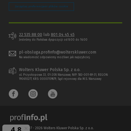
Zarządzaj preferencjami plików cookie
22 535 88 00
lub
801 04 45 45
Jesteśmy do Państwa dyspozycji od 8:00 do 16:00
pl-obsluga.profinfo@wolterskluwer.com
Na wiadomość odpowiemy możliwe jak najszybciej.
Wolters Kluwer Polska Sp. z o.o.
ul. Przyokopowa 33, 01-208 Warszawa; NIP: 583-001-89-31, REGON:
190610277, KRS: 0000709879, Sąd rejonowy dla M.S. Warszawy
Copyright 1997 - 2026 Wolters Kluwer Polska Sp. z o.o.