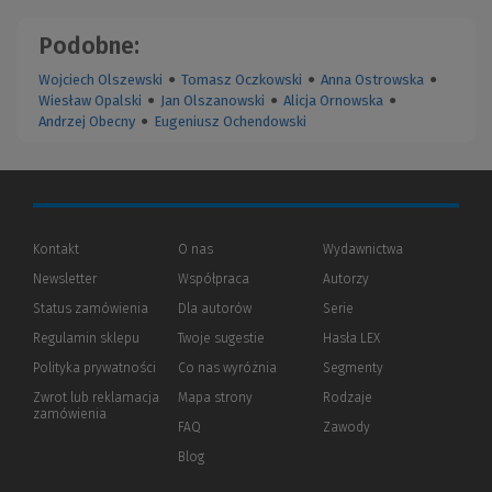
Podobne:
Wojciech Olszewski
●
Tomasz Oczkowski
●
Anna Ostrowska
●
Wiesław Opalski
●
Jan Olszanowski
●
Alicja Ornowska
●
Andrzej Obecny
●
Eugeniusz Ochendowski
Kontakt
O nas
Wydawnictwa
Newsletter
Współpraca
Autorzy
Status zamówienia
Dla autorów
(Nowe
(Link
Serie
okno)
do
Regulamin sklepu
Twoje sugestie
Hasła LEX
innej
strony)
Polityka prywatności
(Nowe
(Link
Co nas wyróżnia
Segmenty
okno)
do
Zwrot lub reklamacja
Mapa strony
Rodzaje
innej
zamówienia
strony)
FAQ
Zawody
Blog