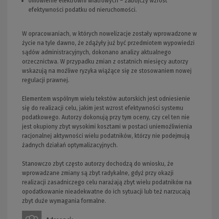
omówienie elektrowni wiatrowych – zabójczy wzrost
efektywności podatku od nieruchomości.
W opracowaniach, w których nowelizacje zostały wprowadzone w
życie na tyle dawno, że zdążyły już być przedmiotem wypowiedzi
sądów administracyjnych, dokonano analizy aktualnego
orzecznictwa. W przypadku zmian z ostatnich miesięcy autorzy
wskazują na możliwe ryzyka wiążące się ze stosowaniem nowej
regulacji prawnej.
Elementem wspólnym wielu tekstów autorskich jest odniesienie
się do realizacji celu, jakim jest wzrost efektywności systemu
podatkowego. Autorzy dokonują przy tym oceny, czy cel ten nie
jest okupiony zbyt wysokimi kosztami w postaci uniemożliwienia
racjonalnej aktywności wielu podatników, którzy nie podejmują
żadnych działań optymalizacyjnych.
Stanowczo zbyt często autorzy dochodzą do wniosku, że
wprowadzane zmiany są zbyt radykalne, gdyż przy okazji
realizacji zasadniczego celu narażają zbyt wielu podatników na
opodatkowanie nieadekwatne do ich sytuacji lub też narzucają
zbyt duże wymagania formalne.