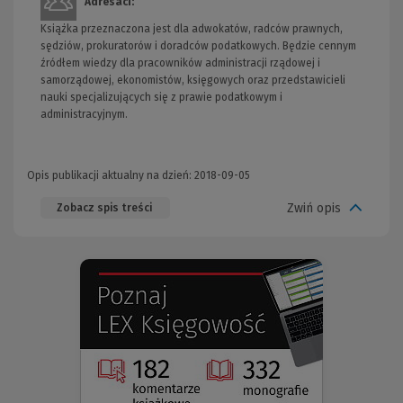
Adresaci:
Książka przeznaczona jest dla adwokatów, radców prawnych,
sędziów, prokuratorów i doradców podatkowych. Będzie cennym
źródłem wiedzy dla pracowników administracji rządowej i
samorządowej, ekonomistów, księgowych oraz przedstawicieli
nauki specjalizujących się z prawie podatkowym i
administracyjnym.
Opis publikacji aktualny na dzień: 2018-09-05
Zwiń opis
Zobacz spis treści
(Nowe
(Link
okno)
do
innej
strony)