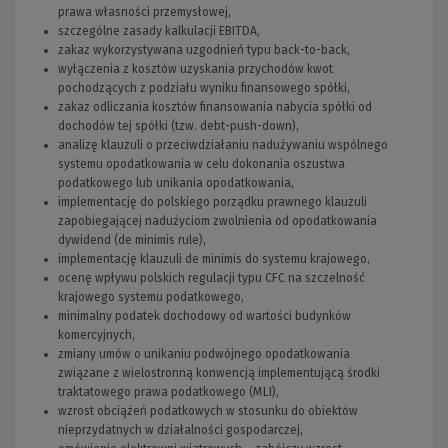
prawa własności przemysłowej,
szczególne zasady kalkulacji EBITDA,
zakaz wykorzystywana uzgodnień typu back-to-back,
wyłączenia z kosztów uzyskania przychodów kwot
pochodzących z podziału wyniku finansowego spółki,
zakaz odliczania kosztów finansowania nabycia spółki od
dochodów tej spółki (tzw. debt-push-down),
analizę klauzuli o przeciwdziałaniu nadużywaniu wspólnego
systemu opodatkowania w celu dokonania oszustwa
podatkowego lub unikania opodatkowania,
implementację do polskiego porządku prawnego klauzuli
zapobiegającej nadużyciom zwolnienia od opodatkowania
dywidend (de minimis rule),
implementację klauzuli de minimis do systemu krajowego,
ocenę wpływu polskich regulacji typu CFC na szczelność
krajowego systemu podatkowego,
minimalny podatek dochodowy od wartości budynków
komercyjnych,
zmiany umów o unikaniu podwójnego opodatkowania
związane z wielostronną konwencją implementującą środki
traktatowego prawa podatkowego (MLI),
wzrost obciążeń podatkowych w stosunku do obiektów
nieprzydatnych w działalności gospodarczej,