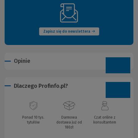
(Nowe
okno)
Zapisz się do newslettera
Opinie
Dlaczego Profinfo.pl?
Ponad 10 tys.
Darmowa
Czat online z
tytułów
dostawa już od
konsultantem
180zł