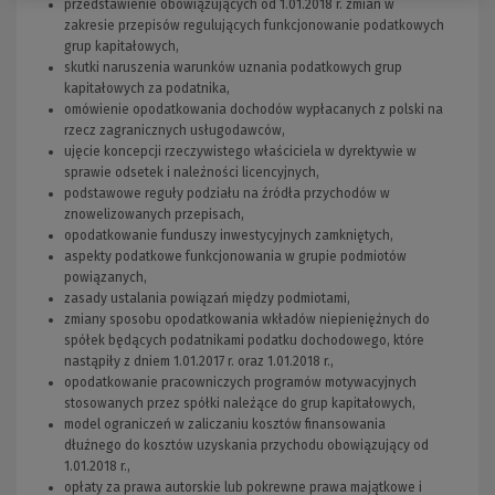
przedstawienie obowiązujących od 1.01.2018 r. zmian w
zakresie przepisów regulujących funkcjonowanie podatkowych
grup kapitałowych,
skutki naruszenia warunków uznania podatkowych grup
kapitałowych za podatnika,
omówienie opodatkowania dochodów wypłacanych z polski na
rzecz zagranicznych usługodawców,
ujęcie koncepcji rzeczywistego właściciela w dyrektywie w
sprawie odsetek i należności licencyjnych,
podstawowe reguły podziału na źródła przychodów w
znowelizowanych przepisach,
opodatkowanie funduszy inwestycyjnych zamkniętych,
aspekty podatkowe funkcjonowania w grupie podmiotów
powiązanych,
zasady ustalania powiązań między podmiotami,
zmiany sposobu opodatkowania wkładów niepieniężnych do
spółek będących podatnikami podatku dochodowego, które
nastąpiły z dniem 1.01.2017 r. oraz 1.01.2018 r.,
opodatkowanie pracowniczych programów motywacyjnych
stosowanych przez spółki należące do grup kapitałowych,
model ograniczeń w zaliczaniu kosztów finansowania
dłużnego do kosztów uzyskania przychodu obowiązujący od
1.01.2018 r.,
opłaty za prawa autorskie lub pokrewne prawa majątkowe i