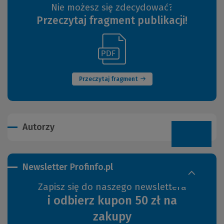
Nie możesz się zdecydować?
Przeczytaj fragment publikacji!
(Link
(Nowe
do
okno)
innej
strony)
Przeczytaj fragment
Autorzy
Newsletter Profinfo.pl
Zapisz się do naszego newslettera
i odbierz kupon 50 zł na
zakupy