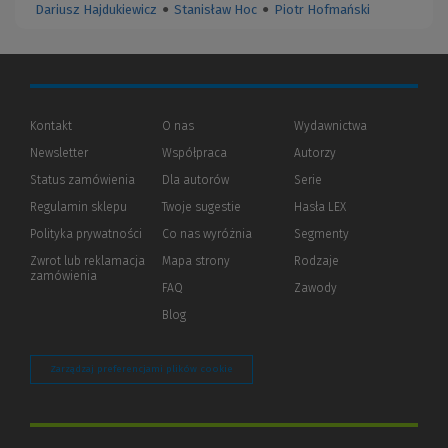
Dariusz Hajdukiewicz
●
Stanisław Hoc
●
Piotr Hofmański
Kontakt
O nas
Wydawnictwa
Newsletter
Współpraca
Autorzy
Status zamówienia
Dla autorów
(Nowe
(Link
Serie
okno)
do
Regulamin sklepu
Twoje sugestie
Hasła LEX
innej
strony)
Polityka prywatności
(Nowe
(Link
Co nas wyróżnia
Segmenty
okno)
do
Zwrot lub reklamacja
Mapa strony
Rodzaje
innej
zamówienia
strony)
FAQ
Zawody
Blog
Zarządzaj preferencjami plików cookie