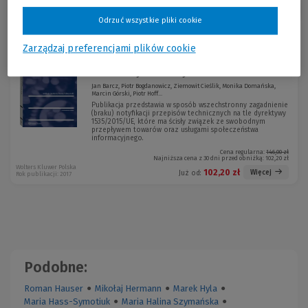
Sortuj:
Odrzuć wszystkie pliki cookie
Promocja!
Zarządzaj preferencjami plików cookie
Skutki braku notyfikacji przepisów
-30 %
technicznych ustawy...
Jan Barcz, Piotr Bogdanowicz, Ziemowit Cieślik, Monika Domańska,
Marcin Górski, Piotr Hoff...
Publikacja przedstawia w sposób wszechstronny zagadnienie
(braku) notyfikacji przepisów technicznych na tle dyrektywy
1535/2015/UE, które ma ścisły związek ze swobodnym
przepływem towarów oraz usługami społeczeństwa
informacyjnego.
Cena regularna:
146,00 zł
Najniższa cena z 30 dni przed obniżką:
102,20 zł
Wolters Kluwer Polska
102,20 zł
Więcej
Już od:
Rok publikacji: 2017
Podobne:
Roman Hauser
●
Mikołaj Hermann
●
Marek Hyla
●
Maria Hass-Symotiuk
●
Maria Halina Szymańska
●