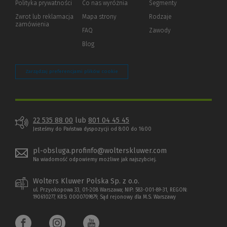
Polityka prywatności
(Nowe
(Link
Co nas wyróżnia
Segmenty
okno)
do
Zwrot lub reklamacja
Mapa strony
Rodzaje
innej
zamówienia
strony)
FAQ
Zawody
Blog
Zarządzaj preferencjami plików cookie
22 535 88 00
lub
801 04 45 45
Jesteśmy do Państwa dyspozycji od 8:00 do 16:00
pl-obsluga.profinfo@wolterskluwer.com
Na wiadomość odpowiemy możliwe jak najszybciej.
Wolters Kluwer Polska Sp. z o.o.
ul. Przyokopowa 33, 01-208 Warszawa; NIP: 583-001-89-31, REGON:
190610277, KRS: 0000709879, Sąd rejonowy dla M.S. Warszawy