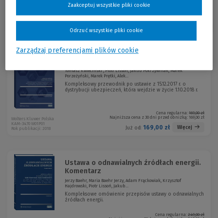
Zaakceptuj wszystkie pliki cookie
Sortuj:
Odrzuć wszystkie pliki cookie
Zarządzaj preferencjami plików cookie
Nowe zasady dystrybucji ubezpieczeń
Tomasz Kwieciński , Piotr Lissoń, Jakub Pokrzywniak, Marek
Porzeżyński, Marek Prętki, Alek...
Kompleksowy przewodnik po ustawie z 15.12.2017 r. o
dystrybucji ubezpieczeń, która wejdzie w życie 1.10.2018 r.
Cena regularna:
169,00 zł
Najniższa cena z 30 dni przed obniżką:
169,00 zł
Wolters Kluwer Polska
KAM-3470 W01P01
169,00 zł
Więcej
Już od:
Rok publikacji: 2018
Ustawa o odnawialnych źródłach energii.
Komentarz
Jerzy Baehr, Maria Baehr Jerzy, Adam Frąckowiak, Krzysztof
Hajdrowski, Piotr Lissoń, Jakub...
Kompleksowe omówienie przepisów ustawy o odnawialnych
źródłach energii.
Cena regularna:
249,00 zł