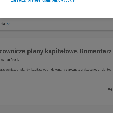
Zarządzaj preferencjami plików cookie
nia
cownicze plany kapitałowe. Komentarz
 Adrian Prusik
pracowniczych planów kapitałowych, dokonana zarówno z praktycznego, jak i teo
Naj