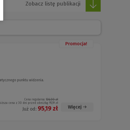
Zobacz listę publikacji
Promocja!
retycznego punktu widzenia.
Cena regularna:
136,00 zł
niższa cena z 30 dni przed obniżką:
95,19 zł
Więcej
95,19 zł
Już od: