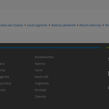
isław Jan Czepita
●
Jacek Jagielski
●
Andrzej Jakubecki
●
Marcin Jamroży
●
Ma
Wydawnictwa
aca
Autorzy
orów
(Nowe
(Link
Serie
okno)
do
ugestie
Hasła LEX
innej
strony)
wyróżnia
Segmenty
rony
Rodzaje
Zawody