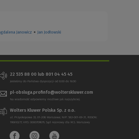
gdalena Janowicz
●
Jan Jodłowski
22 535 88 00
lub
801 04 45 45
Jesteśmy do Państwa dyspozycji od 8:00 do 16:00
pl-obsluga.profinfo@wolterskluwer.com
Na wiadomość odpowiemy możliwe jak najszybciej.
Wolters Kluwer Polska Sp. z o.o.
ul. Przyokopowa 33, 01-208 Warszawa; NIP: 583-001-89-31, REGON:
190610277, KRS: 0000709879, Sąd rejonowy dla M.S. Warszawy