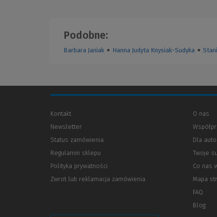
Podobne:
Barbara Janiak
●
Hanna Judyta Knysiak-Sudyka
●
Stan
Kontakt
O nas
Newsletter
Współpr
Status zamówienia
Dla aut
Regulamin sklepu
Twoje s
Polityka prywatności
(Nowe
(Link
Co nas 
okno)
do
Zwrot lub reklamacja zamówienia
Mapa st
innej
strony)
FAQ
Blog