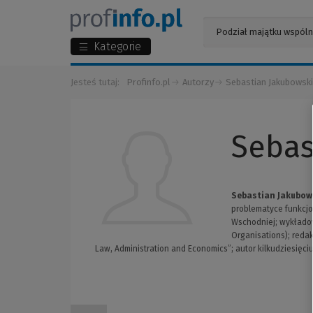
Kategorie
Jesteś tutaj:
Profinfo.pl
Autorzy
Sebastian Jakubowski
Sebas
Sebastian Jakubow
problematyce funkcj
Wschodniej; wykładowc
Organisations); reda
Law, Administration and Economics”; autor kilkudziesięc