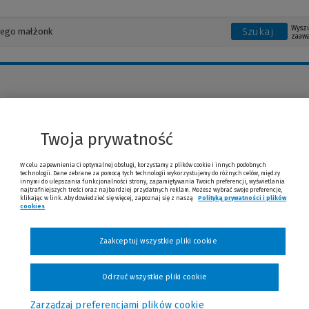
Wysz
Szukaj
zaaw
sz Herrman
Twoja prywatność
W celu zapewnienia Ci optymalnej obsługi, korzystamy z plików cookie i innych podobnych
technologii. Dane zebrane za pomocą tych technologii wykorzystujemy do różnych celów, między
innymi do ulepszania funkcjonalności strony, zapamiętywania Twoich preferencji, wyświetlania
najtrafniejszych treści oraz najbardziej przydatnych reklam. Możesz wybrać swoje preferencje,
klikając w link. Aby dowiedzieć się więcej, zapoznaj się z naszą
Polityką prywatności i plików
cookies
(Nowe okno)
(Link do innej strony)
Zaakceptuj wszystkie pliki cookie
Odrzuć wszystkie pliki cookie
Zarządzaj preferencjami plików cookie