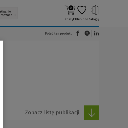
0
ukiwanie
ansowane
Koszyk
Ulubione
Zaloguj
(Nowe okno)
(Link do innej strony)
(Link do innej strony)
Poleć ten produkt:
Zobacz listę publikacji