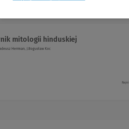
nia
ik mitologii hinduskiej
adeusz Herrman, J.Bogusław Koc
Najni