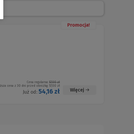
Promocja!
Cena regularna:
57,00 zł
ższa cena z 30 dni przed obniżką:
57,00 zł
Więcej
54,16 zł
Już od: