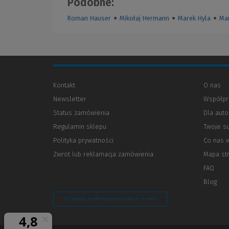
Podobne:
Roman Hauser
●
Mikołaj Hermann
●
Marek Hyla
●
Ma
Kontakt
O nas
Newsletter
Współpr
Status zamówienia
Dla aut
Regulamin sklepu
Twoje s
Polityka prywatności
(Nowe
(Link
Co nas 
okno)
do
Zwrot lub reklamacja zamówienia
Mapa st
innej
strony)
FAQ
Blog
Zarządzaj preferencjami plików cookie