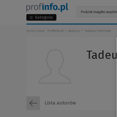
Kategorie
Jesteś tutaj:
Profinfo.pl
Autorzy
Tadeusz Herrman
Tadeu
Lista autorów