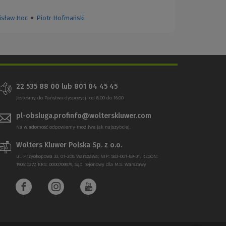
isław Hoc
●
Piotr Hofmański
22 535 88 00
lub
801 04 45 45
Jesteśmy do Państwa dyspozycji od 8:00 do 16:00
pl-obsluga.profinfo@wolterskluwer.com
Na wiadomość odpowiemy możliwe jak najszybciej.
Wolters Kluwer Polska Sp. z o.o.
ul. Przyokopowa 33, 01-208 Warszawa; NIP: 583-001-89-31, REGON:
190610277, KRS: 0000709879, Sąd rejonowy dla M.S. Warszawy