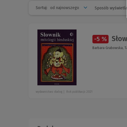
Sortuj:
Sposób wyświetla
Słown
-5 %
Barbara Grabowska, T
wydawnictwo dialog
Rok publikacji: 2021