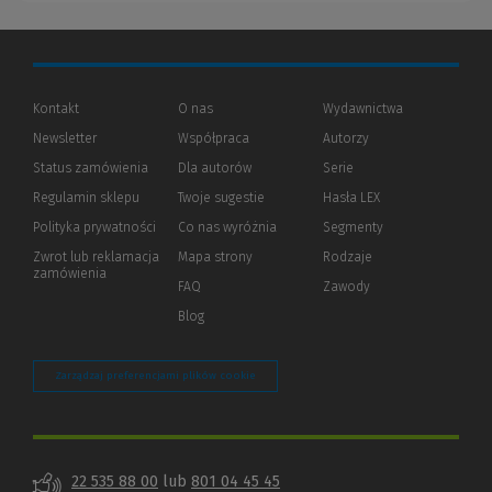
Kontakt
O nas
Wydawnictwa
Newsletter
Współpraca
Autorzy
Status zamówienia
Dla autorów
(Nowe
(Link
Serie
okno)
do
Regulamin sklepu
Twoje sugestie
Hasła LEX
innej
strony)
Polityka prywatności
(Nowe
(Link
Co nas wyróżnia
Segmenty
okno)
do
Zwrot lub reklamacja
Mapa strony
Rodzaje
innej
zamówienia
strony)
FAQ
Zawody
Blog
Zarządzaj preferencjami plików cookie
22 535 88 00
lub
801 04 45 45