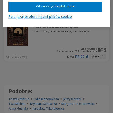
Sortuj:
Odrzuć wszystkie pliki cookie
Promocja!
Zarządzaj preferencjami plików cookie
1629 albo przerażająca historia
-5 %
rozbitków z „Dżakarty”....
Xavier Dorison, Thimothée Montaigne, Thim Montaigne
Cena regularna:
119,99 zł
Najniższa cena z 30 dni przed obniżką:
119,99 zł
114,00 zł
Więcej
Już od:
Rok publikacji: 2025
Podobne:
Leszek Mitrus
●
Lidia Mazowiecka
●
Jerzy Martini
●
Ewa Michna
●
Krystyna Miłowska
●
Małgorzata Manowska
●
Anna Musiała
●
Jarosław Mikołajewicz