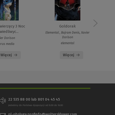
wierzęcy 3 Noc
Goldorak
iedliwyc...
Elemental , Bajram Denis, Xavier
Dorison
ier Dorison
elemental
urus media
Więcej
Więcej
22 535 88 00 lub 801 04 45 45
Jesteśmy do Państwa dyspozycji od 8:00 do 16:00
pl-obsluga.profinfo@wolterskluwer.com