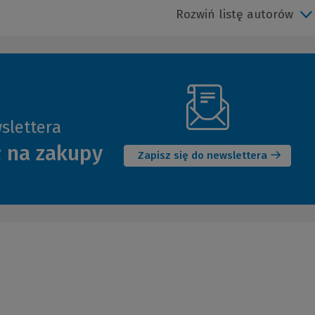
Rozwiń listę autorów
slettera
(Nowe
ł na zakupy
okno)
Zapisz się do newslettera