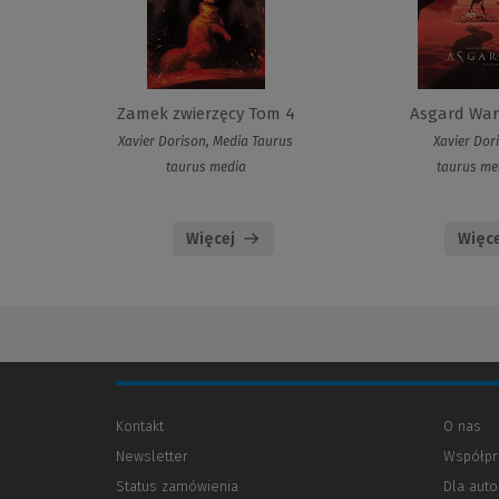
Zamek zwierzęcy Tom 4
Asgard War
Xavier Dorison, Media Taurus
Xavier Dor
taurus media
taurus me
Więcej
Więce
Kontakt
O nas
Newsletter
Współpr
Status zamówienia
Dla aut