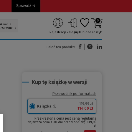
0
ukiwanie
ansowane
Rejestracja
Zaloguj
Ulubione
Koszyk
(Nowe okno)
(Link do innej strony)
(Link do innej strony)
Poleć ten produkt:
Kup tę książkę w wersji
Przewodnik po formatach
119,99 zł
Książka
114,00 zł
Przekreślona cena jest ceną regularną
Najniższa cena z 30 dni przed obniżką:
119,99
zł