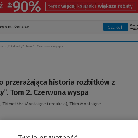
Wysz
Szukaj
zaaw
ów z „Dżakarty”. Tom 2. Czerwona wyspa
o przerażająca historia rozbitków z
y”. Tom 2. Czerwona wyspa
n,
Thimothée Montaigne (redakcja),
Thim Montaigne
Twoja prywatność