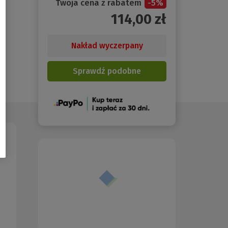
Twoja cena z rabatem
-
5
%
114,00
zł
Nakład wyczerpany
Sprawdź podobne
(Nowe
okno)