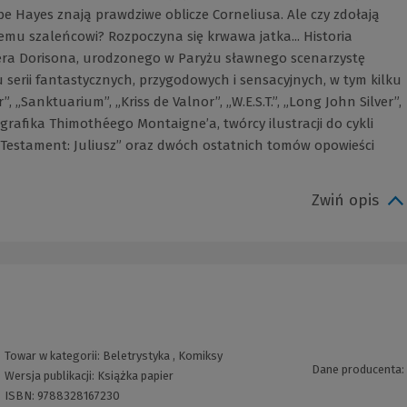
e Hayes znają prawdziwe oblicze Corneliusa. Ale czy zdołają
mu szaleńcowi? Rozpoczyna się krwawa jatka... Historia
iera Dorisona, urodzonego w Paryżu sławnego scenarzystę
serii fantastycznych, przygodowych i sensacyjnych, w tym kilku
, „Sanktuarium”, „Kriss de Valnor”, „W.E.S.T.”, „Long John Silver”,
grafika Thimothéego Montaigne’a, twórcy ilustracji do cykli
ci Testament: Juliusz” oraz dwóch ostatnich tomów opowieści
Zwiń opis
Towar w kategorii:
Beletrystyka
,
Komiksy
Dane producenta:
Wersja publikacji:
Książka papier
ISBN:
9788328167230