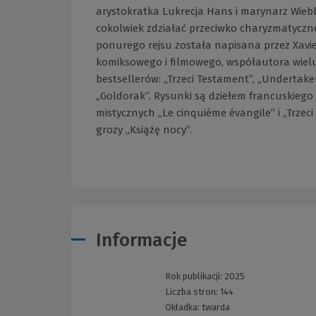
arystokratka Lukrecja Hans i marynarz Wiebb
cokolwiek zdziałać przeciwko charyzmatyczne
ponurego rejsu została napisana przez Xav
komiksowego i filmowego, współautora wielu 
bestsellerów: „Trzeci Testament”, „Undertaker”
„Goldorak”. Rysunki są dziełem francuskiego 
mistycznych „Le cinquième évangile” i „Trze
grozy „Książę nocy”.
Informacje
Rok publikacji:
2025
Liczba stron:
144
Okładka:
twarda