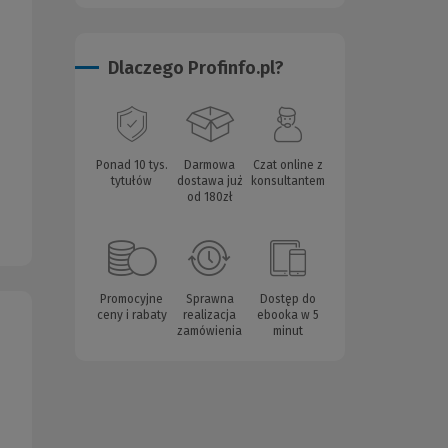
Dlaczego Profinfo.pl?
Ponad 10 tys.
Darmowa
Czat online z
tytułów
dostawa już
konsultantem
od 180zł
Promocyjne
Sprawna
Dostęp do
ceny i rabaty
realizacja
ebooka w 5
zamówienia
minut