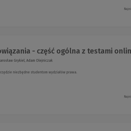
Najn
iązania - część ogólna z testami onli
arosław Grykiel, Adam Olejniczak
arzędzie niezbędne studentom wydziałów prawa.
Najn