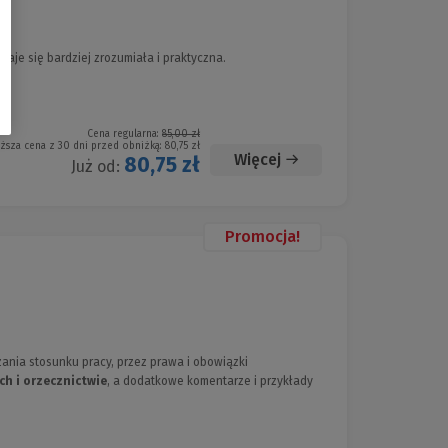
aje się bardziej zrozumiała i praktyczna.
Cena regularna:
85,00 zł
iższa cena z 30 dni przed obniżką:
80,75 zł
Więcej
80,75 zł
Już od:
Promocja!
ania stosunku pracy, przez prawa i obowiązki
ch i orzecznictwie
, a dodatkowe komentarze i przykłady