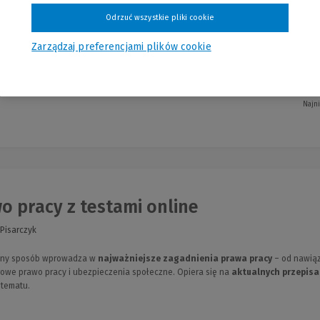
 Olszówka, Zofia Snażyk, Adam Szafrański
Odrzuć wszystkie pliki cookie
, ciekawe kazusy i odniesienia do najnowszego orzecznictwa sprawiają, że nauka st
Zarządzaj preferencjami plików cookie
Najn
o pracy z testami online
 Pisarczyk
ępny sposób wprowadza w
najważniejsze zagadnienia prawa pracy
– od nawiąz
owe prawo pracy i ubezpieczenia społeczne. Opiera się na
aktualnych przepisa
 tematu.