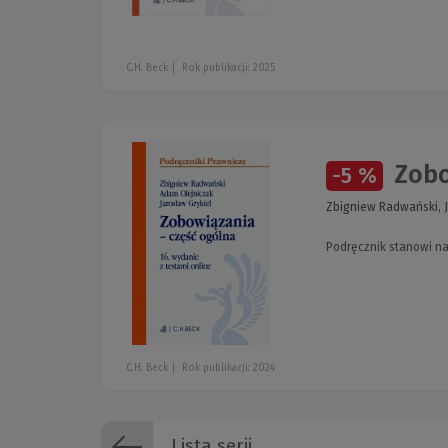
C.H. Beck
Rok publikacji: 2025
Zobow
-5 %
Zbigniew Radwański, J
Podręcznik stanowi n
C.H. Beck
Rok publikacji: 2024
Lista serii