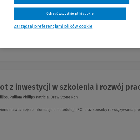
, Iwona Sołtysińska
Odrzuć wszystkie pliki cookie
a zarządzanie
Zarządzaj preferencjami plików cookie
Najn
t z inwestycji w szkolenia i rozwój prac
illips, Pulliam Phillips Patricia, Drew Stone Ron
wiono najważniejsze informacje o metodologii ROI oraz sposoby rozwiązywania p