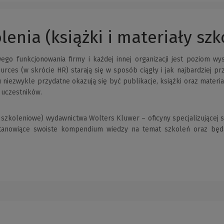
olenia (książki i materiały sz
o funkcjonowania firmy i każdej innej organizacji jest poziom w
urces (w skrócie HR) starają się w sposób ciągły i jak najbardziej 
niezwykle przydatne okazują się być publikacje, książki oraz materia
 uczestników.
ły szkoleniowe) wydawnictwa Wolters Kluwer – oficyny specjalizującej
e stanowiące swoiste kompendium wiedzy na temat szkoleń oraz bę