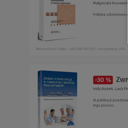
Małgorzata Kossowska
Polityka szkoleniowa 
Wolters Kluwer Polska
OFE-0090 W01Z01
Rok publikacji: 2002
Zwro
-30 %
Holly Burkett, J.Jack Ph
W publikacji przedsta
tego procesu.