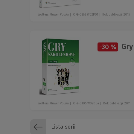
Wolters Kluwer Polska
OFE-0288 W02P01
Rok publikacji: 2015
Gry 
-30 %
Wolters Kluwer Polska
OFE-0105 W02D04
Rok publikacji: 2011
Lista serii