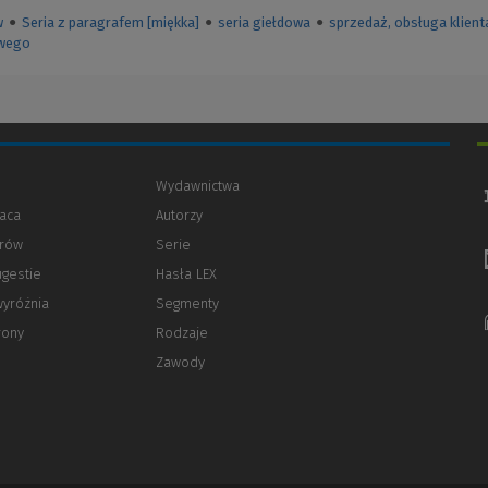
w
●
Seria z paragrafem [miękka]
●
seria giełdowa
●
sprzedaż, obsługa klient
owego
Wydawnictwa
aca
Autorzy
orów
(Nowe
(Link
Serie
okno)
do
ugestie
Hasła LEX
innej
strony)
wyróżnia
Segmenty
rony
Rodzaje
Zawody