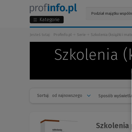
Kategorie
Jesteś tutaj:
Profinfo.pl
Serie
Szkolenia (książki i mat
Szkolenia (
Sortuj:
Sposób wyświetla
Szkolenia 