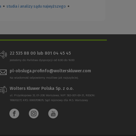
a
●
studia i analizy sądu najwyższego
●
22 535 88 00
lub
801 04 45 45
Jesteśmy do Państwa dyspozycji od 8:00 do 16:00
pl-obsluga.profinfo@wolterskluwer.com
Na wiadomość odpowiemy możliwe jak najszybciej.
Wolters Kluwer Polska Sp. z o.o.
ul. Przyokopowa 33, 01-208 Warszawa; NIP: 583-001-89-31, REGON:
190610277, KRS: 0000709879, Sąd rejonowy dla M.S. Warszawy