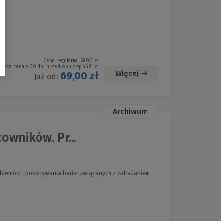
Cena regularna:
69,00 zł
iższa cena z 30 dni przed obniżką:
46,91 zł
Więcej
69,00 zł
Już od:
Archiwum
owników. Pr...
roblemów i pokonywania barier związanych z wdrażaniem