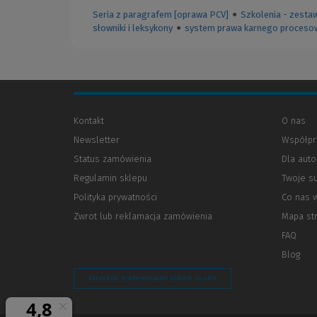
Seria z paragrafem [oprawa PCV]
●
Szkolenia - zesta
słowniki i leksykony
●
system prawa karnego proces
Kontakt
O nas
Newsletter
Współpr
Status zamówienia
Dla aut
Regulamin sklepu
Twoje s
Polityka prywatności
(Nowe
(Link
Co nas 
okno)
do
Zwrot lub reklamacja zamówienia
Mapa st
innej
strony)
FAQ
Blog
Zarządzaj preferencjami plików cookie