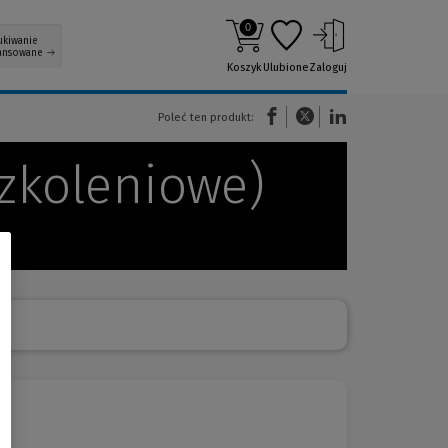
0
ukiwanie
ansowane
Koszyk
Ulubione
Zaloguj
(Nowe okno)
(Link do innej strony)
(Link do innej strony)
Poleć ten produkt:
szkoleniowe)
)