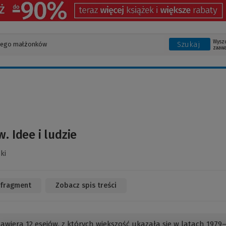
Wysz
Szukaj
zaaw
. Idee i ludzie
ki
 fragment
(Link
Zobacz spis treści
do
innej
strony)
zawiera 12 esejów, z których większość ukazała się w latach 1979