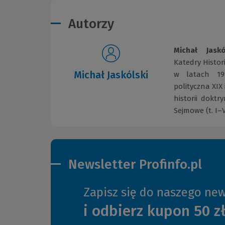
Autorzy
Michał Jaskó
Katedry Histor
Michał Jaskólski
w la­tach 1
polityczna XI
historii dokt
Sejmo­we (t. I–
Newsletter Profinfo.pl
Zapisz się do naszego new
i odbierz kupon 50 z