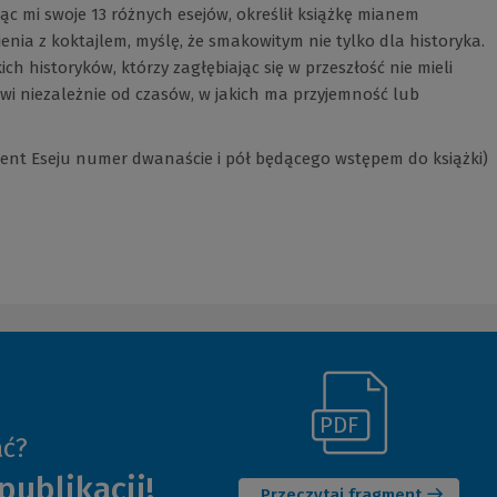
jąc mi swoje 13 różnych esejów, określił książkę mianem
nia z koktajlem, myślę, że smakowitym nie tylko dla historyka.
ch historyków, którzy zagłębiając się w prze­szłość nie mieli
owi niezależnie od czasów, w jakich ma przyjemność lub
agment Eseju numer dwanaście i pół będącego wstępem do książki)
(Link
ać?
(Nowe
do
publikacji!
okno)
innej
Przeczytaj fragment