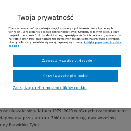
ych czasopismach i książkach.
Twoja prywatność
W celu zapewnienia Ci optymalnej obsługi, korzystamy z plików cookie i innych podobnych
technologii. Dane zebrane za pomocą tych technologii wykorzystujemy do różnych celów, między
innymi do ulepszania funkcjonalności strony, zapamiętywania Twoich preferencji, wyświetlania
najtrafniejszych treści oraz najbardziej przydatnych reklam. Możesz wybrać swoje preferencje,
klikając w link. Aby dowiedzieć się więcej, zapoznaj się z naszą
Polityką prywatności i plików
cookies
formacje
Spis treści
Autorzy
Opinie
Zaakceptuj wszystkie pliki cookie
Odrzuć wszystkie pliki cookie
Zarządzaj preferencjami plików cookie
szość ukazała się w latach 1979–2020 w różnych czasopismach i
edago­wana przez autora. Zbiór uzupełniają dwa wcześniej
ny Barwickiej­ Tylek.