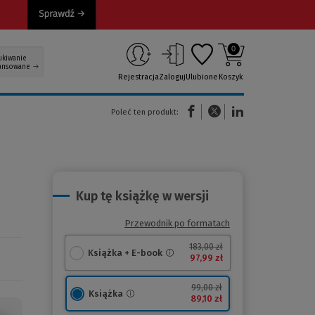
0
ukiwanie
ansowane
Rejestracja
Zaloguj
Ulubione
Koszyk
(Nowe okno)
(Link do innej strony)
(Link do innej strony)
Poleć ten produkt:
Kup tę książkę w wersji
Przewodnik po formatach
183,00 zł
Książka + E-book
97,99 zł
99,00 zł
Książka
89,10 zł
–