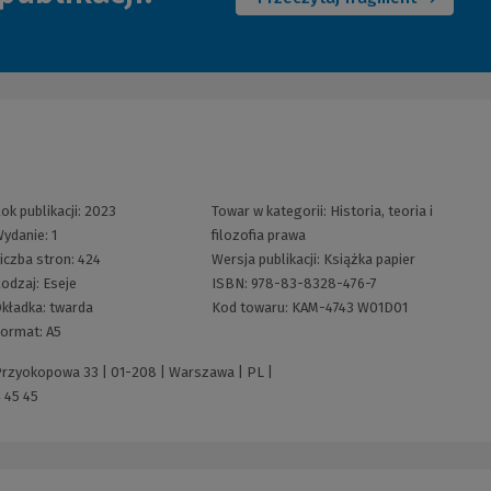
strony)
ok publikacji:
2023
Towar w kategorii:
Historia, teoria i
ydanie:
1
filozofia prawa
iczba stron:
424
Wersja publikacji:
Książka papier
odzaj:
Eseje
ISBN:
978-83-8328-476-7
kładka:
twarda
Kod towaru:
KAM-4743 W01D01
ormat:
A5
 Przyokopowa 33 | 01-208 | Warszawa | PL |
 45 45