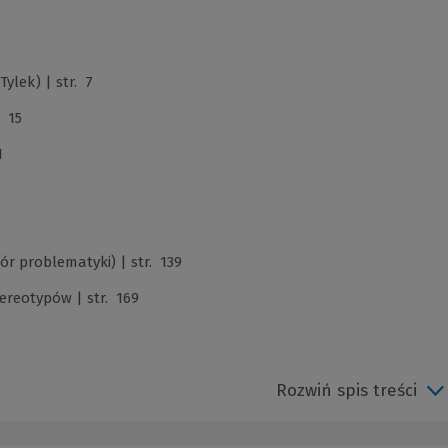
ylek) | str. 7
. 15
1
ór problematyki) | str. 139
ereotypów | str. 169
Rozwiń spis treści