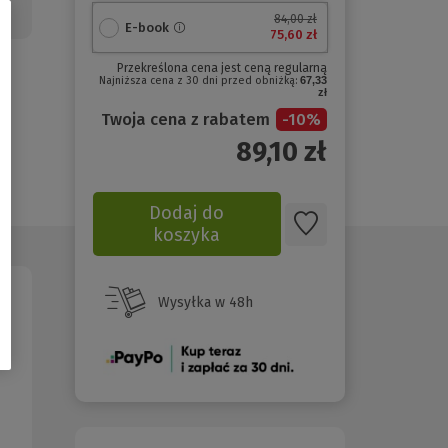
84,00 zł
E-book
75,60 zł
Przekreślona cena jest ceną regularną
Najniższa cena z 30 dni przed obniżką:
67,33
zł
Twoja cena z rabatem
-
10
%
89,10
zł
Dodaj do
koszyka
Wysyłka w 48h
(Nowe
okno)