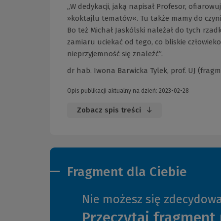
„W dedykacji, jaką napisał Profesor, ofiarowu
»koktajlu tematów«. Tu także mamy do czynie
Bo też Michał Jaskólski należał do tych rzadki
zamiaru uciekać od tego, co bliskie człowiek
nieprzyjemność się znaleźć”.
dr hab. Iwona Barwicka­ Tylek, prof. UJ (fr
Opis publikacji aktualny na dzień: 2023-02-28
Zobacz spis treści
Fragment dla Ciebie
Nie możesz się zdecydow
Przeczytaj fragment 