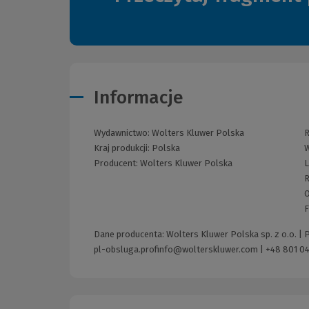
Informacje
Wydawnictwo:
Wolters Kluwer Polska
R
Kraj produkcji: Polska
W
Producent:
Wolters Kluwer Polska
L
R
O
F
Dane producenta: Wolters Kluwer Polska sp. z o.o. |
pl-obsluga.profinfo@wolterskluwer.com
|
+48 801 04