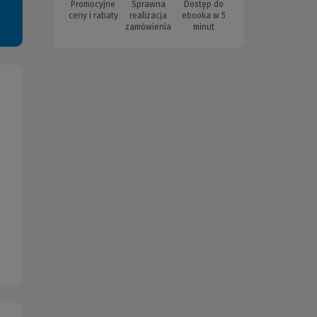
Promocyjne
Sprawna
Dostęp do
ceny i rabaty
realizacja
ebooka w 5
zamówienia
minut