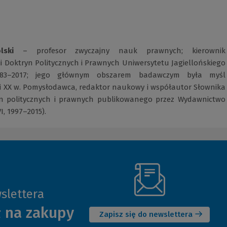
lski
– profesor zwyczajny nauk prawnych; kierownik
ii Doktryn Politycznych i Prawnych Uniwersytetu Jagiellońskiego
983–2017; jego głównym obszarem badawczym była myśl
X i XX w. Pomysłodawca, redaktor naukowy i współautor Słownika
ryn politycznych i prawnych publikowanego przez Wydawnictwo
VI, 1997–2015).
slettera
(Nowe
ł na zakupy
okno)
Zapisz się do newslettera