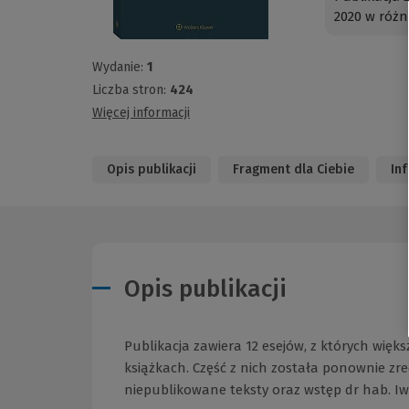
2020 w różn
Wydanie:
1
Liczba stron:
424
Więcej informacji
Opis publikacji
Fragment dla Ciebie
In
Opis publikacji
Publikacja zawiera 12 esejów, z których więk
książkach. Część z nich została ponownie zr
niepublikowane teksty oraz wstęp dr hab. Iwo