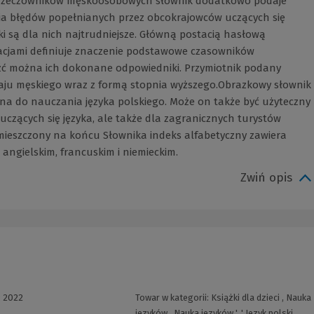
u rzeczowników męskoosobowych słownik dodatkowo podaje
ia błędów popełnianych przez obcokrajowców uczących się
ki są dla nich najtrudniejsze. Główną postacią hasłową
tracjami definiuje znaczenie podstawowe czasowników
źć można ich dokonane odpowiedniki. Przymiotnik podany
zaju męskiego wraz z formą stopnia wyższego.Obrazkowy słownik
na do nauczania języka polskiego. Może on także być użyteczny
 uczących się języka, ale także dla zagranicznych turystów
amieszczony na końcu Słownika indeks alfabetyczny zawiera
 angielskim, francuskim i niemieckim.
Zwiń opis
:
2022
Towar w kategorii:
Książki dla dzieci
,
Nauka
języków
,
Nauka języków
', '
Język polski