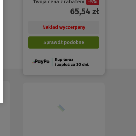
Twoja cena z rabatem
-
5
%
65,54
zł
Nakład wyczerpany
Sprawdź podobne
(Nowe
okno)