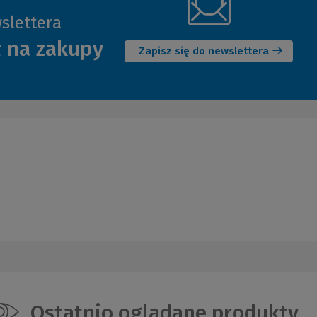
slettera
(Nowe
ł na zakupy
okno)
Zapisz się do newslettera
Ostatnio oglądane produkty