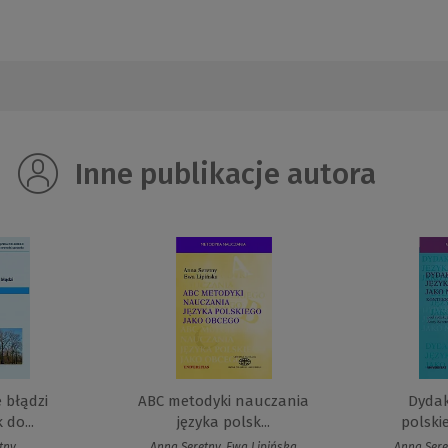
Inne publikacje autora
e błądzi
ABC metodyki nauczania
Dydak
 do...
języka polsk...
polskie
tny
Anna Seretny, Ewa Lipińska
Anna Sere