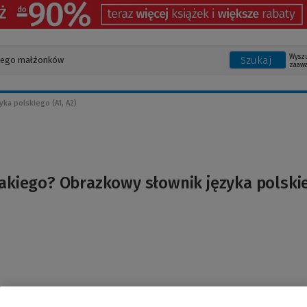
Wysz
Szukaj
zaaw
ka polskiego (A1, A2)
takiego? Obrazkowy słownik języka polski