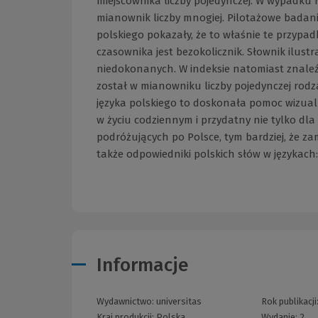
miejscownika liczby pojedynczej. W wypadk
mianownik liczby mnogiej. Pilotażowe badan
polskiego pokazały, że to właśnie te przypad
czasownika jest bezokolicznik. Słownik ilus
niedokonanych. W indeksie natomiast znale
został w mianowniku liczby pojedynczej rod
języka polskiego to doskonała pomoc wizual
w życiu codziennym i przydatny nie tylko dla
podróżujących po Polsce, tym bardziej, że z
także odpowiedniki polskich słów w językach:
Informacje
Wydawnictwo:
universitas
Rok publikacji
Kraj produkcji: Polska
Wydanie:
2