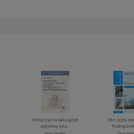
Polszczyzna jako język
Kto czyta ni
szkolnej edu...
Podręcznik
Anna Seretny
Anna Sere