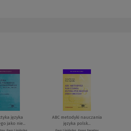
tyka języka
ABC metodyki nauczania
go jako nie...
języka polsk...
tny, Ewa Lipińska
Ewa Lipińska, Anna Seretny