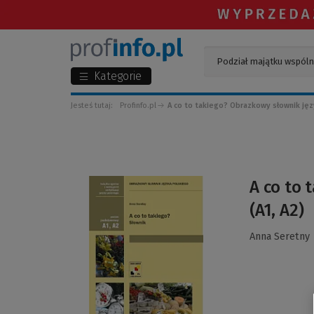
Kategorie
Jesteś tutaj:
Profinfo.pl
A co to takiego? Obrazkowy słownik języ
(Link
A co to 
do
(A1, A2)
innej
strony)
Anna Seretny