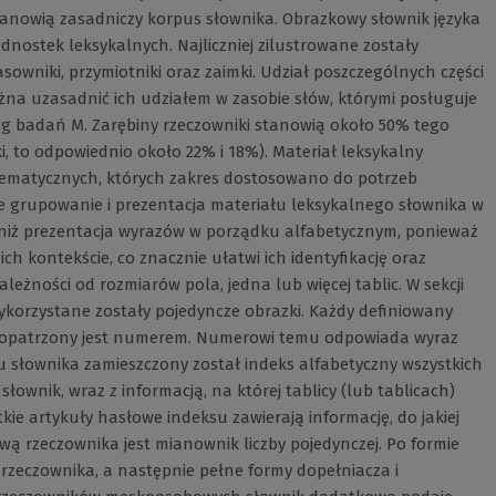
anowią zasadniczy korpus słownika. Obrazkowy słownik języka
dnostek leksykalnych. Najliczniej zilustrowane zostały
sowniki, przymiotniki oraz zaimki. Udział poszczególnych części
na uzasadnić ich udziałem w zasobie słów, którymi posługuje
(wg badań M. Zarębiny rzeczowniki stanowią około 50% tego
i, to odpowiednio około 22% i 18%). Materiał leksykalny
tematycznych, których zakres dostosowano do potrzeb
 grupowanie i prezentacja materiału leksykalnego słownika w
 niż prezentacja wyrazów w porządku alfabetycznym, ponieważ
 kontekście, co znacznie ułatwi ich identyfikację oraz
leżności od rozmiarów pola, jedna lub więcej tablic. W sekcji
wykorzystane zostały pojedyncze obrazki. Każdy definiowany
k opatrzony jest numerem. Numerowi temu odpowiada wyraz
cu słownika zamieszczony został indeks alfabetyczny wszystkich
łownik, wraz z informacją, na której tablicy (lub tablicach)
ie artykuły hasłowe indeksu zawierają informację, do jakiej
ą rzeczownika jest mianownik liczby pojedynczej. Po formie
rzeczownika, a następnie pełne formy dopełniacza i