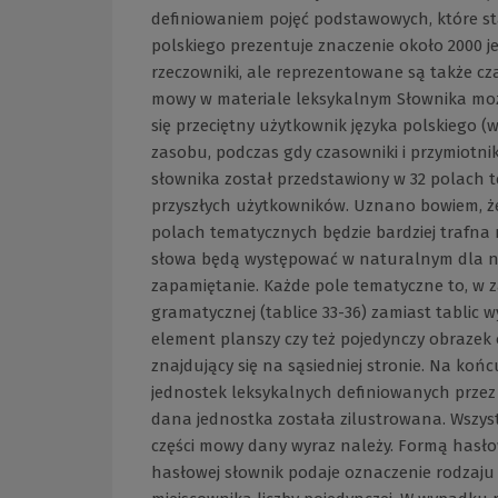
definiowaniem pojęć podstawowych, które st
polskiego prezentuje znaczenie około 2000 je
rzeczowniki, ale reprezentowane są także cza
mowy w materiale leksykalnym Słownika moż
się przeciętny użytkownik języka polskiego 
zasobu, podczas gdy czasowniki i przymiotnik
słownika został przedstawiony w 32 polach 
przyszłych użytkowników. Uznano bowiem, że
polach tematycznych będzie bardziej trafna
słowa będą występować w naturalnym dla nich
zapamiętanie. Każde pole tematyczne to, w za
gramatycznej (tablice 33-36) zamiast tablic 
element planszy czy też pojedynczy obraze
znajdujący się na sąsiedniej stronie. Na koń
jednostek leksykalnych definiowanych przez s
dana jednostka została zilustrowana. Wszystk
części mowy dany wyraz należy. Formą hasłow
hasłowej słownik podaje oznaczenie rodzaju 