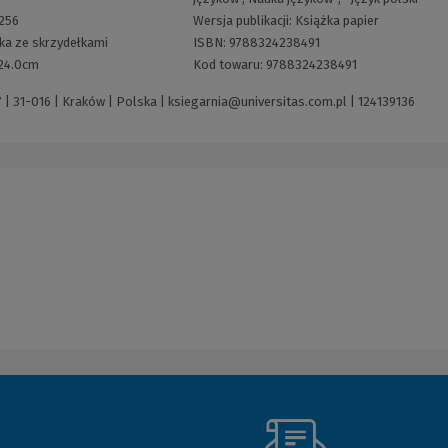
256
Wersja publikacji:
Książka papier
ka ze skrzydełkami
ISBN:
9788324238491
x24.0cm
Kod towaru:
9788324238491
| 31-016 | Kraków | Polska |
ksiegarnia@universitas.com.pl
|
124139136