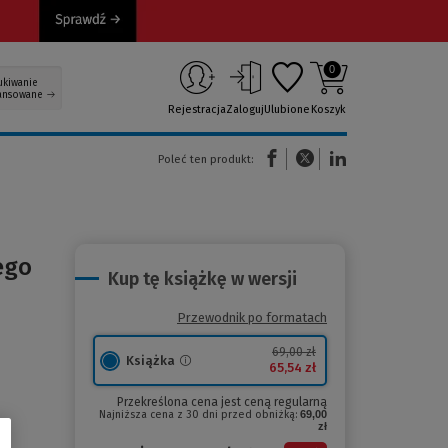
0
ukiwanie
ansowane
Rejestracja
Zaloguj
Ulubione
Koszyk
(Nowe okno)
(Link do innej strony)
(Link do innej strony)
Poleć ten produkt:
ego
Kup tę książkę w wersji
Przewodnik po formatach
69,00 zł
Książka
65,54 zł
Przekreślona cena jest ceną regularną
Najniższa cena z 30 dni przed obniżką:
69,00
zł