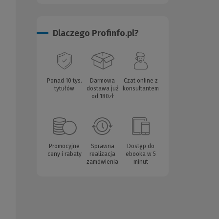
Dlaczego Profinfo.pl?
Ponad 10 tys.
Darmowa
Czat online z
tytułów
dostawa już
konsultantem
od 180zł
Promocyjne
Sprawna
Dostęp do
ceny i rabaty
realizacja
ebooka w 5
zamówienia
minut