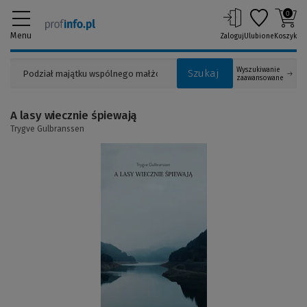
0
Menu
Zaloguj
Ulubione
Koszyk
Wyszukiwanie
Szukaj
zaawansowane
A lasy wiecznie śpiewają
Trygve Gulbranssen
(Link
do
innej
strony)