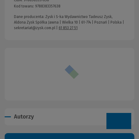
ISBN:
9788383357638
Kod towaru:
9788383357638
Dane producenta: Zysk i S-ka Wydawnictwo Tadeusz Zysk,
Aldona Zysk Spółka Jawna | Wielka 10 | 61-774 | Poznań | Polska |
sekretariat@zysk.com.pl
|
61 853 27 51
Autorzy