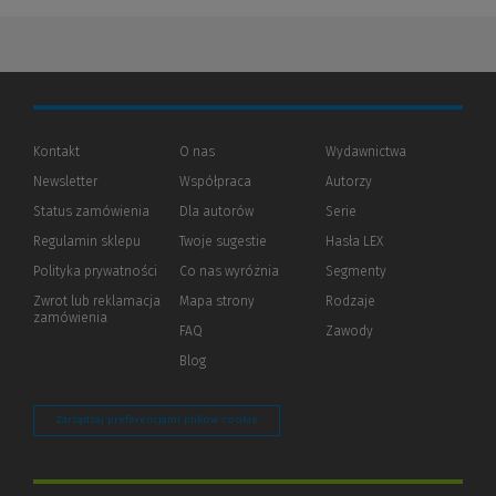
Kontakt
O nas
Wydawnictwa
Newsletter
Współpraca
Autorzy
Status zamówienia
Dla autorów
(Nowe
(Link
Serie
okno)
do
Regulamin sklepu
Twoje sugestie
Hasła LEX
innej
strony)
Polityka prywatności
(Nowe
(Link
Co nas wyróżnia
Segmenty
okno)
do
Zwrot lub reklamacja
Mapa strony
Rodzaje
innej
zamówienia
strony)
FAQ
Zawody
Blog
Zarządzaj preferencjami plików cookie