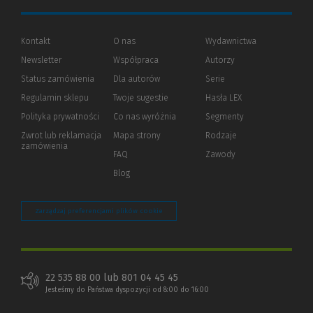
Kontakt
O nas
Wydawnictwa
Newsletter
Współpraca
Autorzy
Status zamówienia
Dla autorów
(Nowe
(Link
Serie
okno)
do
Regulamin sklepu
Twoje sugestie
Hasła LEX
innej
strony)
Polityka prywatności
(Nowe
(Link
Co nas wyróżnia
Segmenty
okno)
do
Zwrot lub reklamacja
Mapa strony
Rodzaje
innej
zamówienia
strony)
FAQ
Zawody
Blog
Zarządzaj preferencjami plików cookie
22 535 88 00 lub 801 04 45 45
Jesteśmy do Państwa dyspozycji od 8:00 do 16:00