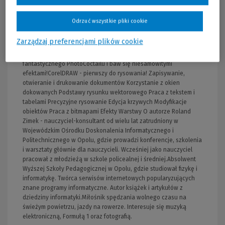
Uderzenie czy rysowanie symetryczne. Naucz się wykorzystywać
różne możliwości edytowania i przekształcania obiektów,
Odrzuć wszystkie pliki cookie
dodawania tekstu, tworzenia komiksów czy broszur. Sprawdź, jak
wykonać precyzyjny rysunek techniczny, co robić, gdy masz do
Zarządzaj preferencjami plików cookie
czynienia z bitmapą i do czego mogą posłużyć Ci warstwy. Odkryj
nowości, takie jak Puentylizer czy Cień blokowy, naucz się używać
fantastycznego PhotoCoctailu i baw się niesamowitymi
efektami!CorelDRAW - pierwszy do rysowania! Zapisywanie,
otwieranie i drukowanie dokumentów Korzystanie z okien
dokowanych Podstawy rysunku wektorowego Praca z tekstem i
tabelami Precyzyjne rysowanie Edycja krzywych Modyfikacje
obiektów Praca z bitmapami Efekty Warstwy O autorze Roland
Zimek - nauczyciel-konsultant od wielu lat zatrudniony w
Wojewódzkim Ośrodku Doskonalenia Informatycznego i
Politechnicznego w Opolu, gdzie prowadzi konferencje, szkolenia
i warsztaty głównie dla nauczycieli. Wcześniej jako nauczyciel
pracował z młodzieżą w szkole policealnej i średniej.Absolwent
Wyższej Szkoły Pedagogicznej w Opolu, gdzie studiował fizykę i
informatykę. Twórca serwisów internetowych popularyzujących
znane programy informatyczne. Autor książek i artykułów z
dziedziny informatyki.Miłośnik spędzania wolnego czasu na
świeżym powietrzu, jazdy na rowerze. Interesuje się muzyką
elektroniczną, Formułą 1 oraz fotografią.