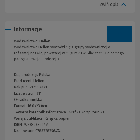
Zwiń opis
Informacje
Wydawnictwo:
Helion
Wydawnictwo Helion wywodzi się z grupy wydawniczej o
tożsamej nazwie, powstałej w 1991 roku w Gliwicach. Od samego
początku swojej... więcej→
Kraj produkcji: Polska
Producent:
Helion
Rok publikacji:
2021
Liczba stron:
311
Okładka:
miękka
Format:
16.0x23.0cm
Towar w kategorii:
Informatyka
,
Grafika komputerowa
Wersja publikacji:
Książka papier
ISBN:
9788328356474
Kod towaru:
9788328356474