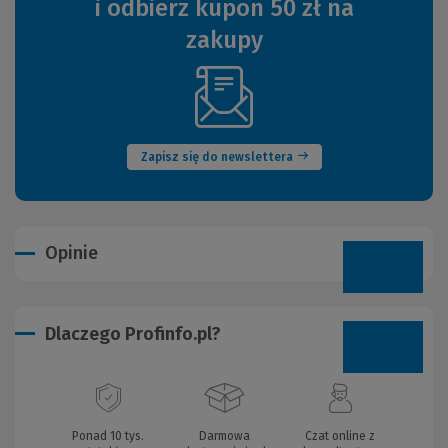
i odbierz kupon 50 zł na
zakupy
(Nowe
okno)
Zapisz się do newslettera
Opinie
Dlaczego Profinfo.pl?
Ponad 10 tys.
Darmowa
Czat online z