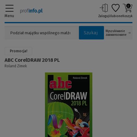
0
Menu
Zaloguj
Ulubione
Koszyk
Wyszukiwanie
Szukaj
zaawansowane
Promocja!
ABC CorelDRAW 2018 PL
Roland Zimek
(Link
do
innej
strony)