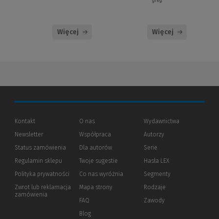
greg
Więcej
Więcej
Kontakt
O nas
Wydawnictwa
Newsletter
Współpraca
Autorzy
Status zamówienia
Dla autorów
(Nowe
(Link
Serie
okno)
do
Regulamin sklepu
Twoje sugestie
Hasła LEX
innej
strony)
Polityka prywatności
(Nowe
(Link
Co nas wyróżnia
Segmenty
okno)
do
Zwrot lub reklamacja
Mapa strony
Rodzaje
innej
zamówienia
strony)
FAQ
Zawody
Blog