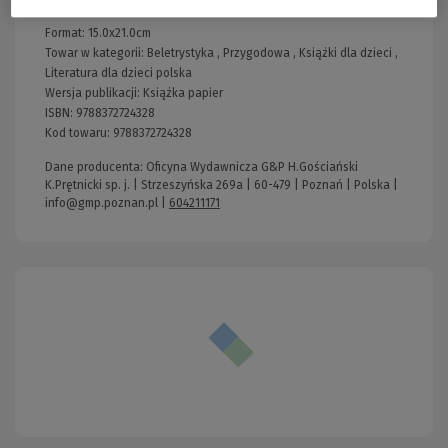
Okładka:
twarda
Format:
15.0x21.0cm
Towar w kategorii:
Beletrystyka
,
Przygodowa
,
Książki dla dzieci
,
Literatura dla dzieci polska
Wersja publikacji:
Książka papier
ISBN:
9788372724328
Kod towaru:
9788372724328
Dane producenta: Oficyna Wydawnicza G&P H.Gościański
K.Prętnicki sp. j. | Strzeszyńska 269a | 60-479 | Poznań | Polska |
info@gmp.poznan.pl
|
604211171