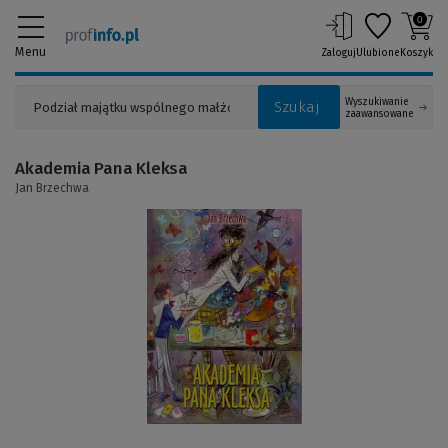
0
Menu
Zaloguj
Ulubione
Koszyk
Wyszukiwanie
Szukaj
zaawansowane
Akademia Pana Kleksa
Jan Brzechwa
(Link
do
innej
strony)