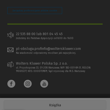
Zarządzaj preferencjami plików cookie
22 535 88 00 lub 801 04 45 45
Jesteśmy do Państwa dyspozycji od 8:00 do 16:00
pl-obsluga.profinfo@wolterskluwer.com
Na wiadomość odpowiemy możliwe jak najszybciej.
Wolters Kluwer Polska Sp. z o.o.
ul. Przyokopowa 33, 01-208 Warszawa; NIP: 583-001-89-31, REGON:
190610277, KRS: 0000709879, Sąd rejonowy dla M.S. Warszawy
Książka