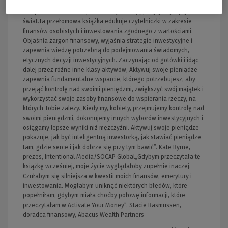
swoich pieniędzy czegoś więcej niż tylko zysków finansowych.
Chcą również wiedzieć, że ich aktywa mają pozytywny wpływ na
świat.Ta przełomowa książka edukuje czytelniczki w zakresie
finansów osobistych i inwestowania zgodnego z wartościami.
Objaśnia żargon finansowy, wyjaśnia strategie inwestycyjne i
zapewnia wiedzę potrzebną do podejmowania świadomych,
etycznych decyzji inwestycyjnych. Zaczynając od gotówki i idąc
dalej przez różne inne klasy aktywów, Aktywuj swoje pieniądze
zapewnia fundamentalne wsparcie, którego potrzebujesz, aby
przejąć kontrolę nad swoimi pieniędzmi, zwiększyć swój majątek i
wykorzystać swoje zasoby finansowe do wspierania rzeczy, na
których Tobie zależy.„Kiedy my, kobiety, przejmujemy kontrolę nad
swoimi pieniędzmi, dokonujemy innych wyborów inwestycyjnych i
osiągamy lepsze wyniki niż mężczyźni. Aktywuj swoje pieniądze
pokazuje, jak być inteligentną inwestorką, jak stawiać pieniądze
tam, gdzie serce i jak dobrze się przy tym bawić”. Kate Byrne,
prezes, Intentional Media/SOCAP Global„Gdybym przeczytała tę
książkę wcześniej, moje życie wyglądałoby zupełnie inaczej.
Czułabym się silniejsza w kwestii moich finansów, emerytury i
inwestowania. Mogłabym uniknąć niektórych błędów, które
popełniłam, gdybym miała choćby połowę informacji, które
przeczytałam w Activate Your Money”. Stacie Rasmussen,
doradca finansowy, Abacus Wealth Partners