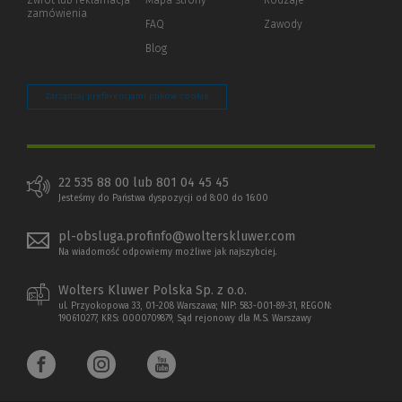
innej
zamówienia
strony)
FAQ
Zawody
Blog
Zarządzaj preferencjami plików cookie
22 535 88 00 lub 801 04 45 45
Jesteśmy do Państwa dyspozycji od 8:00 do 16:00
pl-obsluga.profinfo@wolterskluwer.com
Na wiadomość odpowiemy możliwe jak najszybciej.
Wolters Kluwer Polska Sp. z o.o.
ul. Przyokopowa 33, 01-208 Warszawa; NIP: 583-001-89-31, REGON:
190610277, KRS: 0000709879, Sąd rejonowy dla M.S. Warszawy