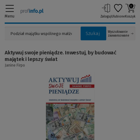
0
Menu
Zaloguj
Ulubione
Koszyk
Wyszukiwanie
Szukaj
zaawansowane
Aktywuj swoje pieniądze. Inwestuj, by budować
majątek i lepszy świat
Janine Firpo
(Link
do
innej
strony)