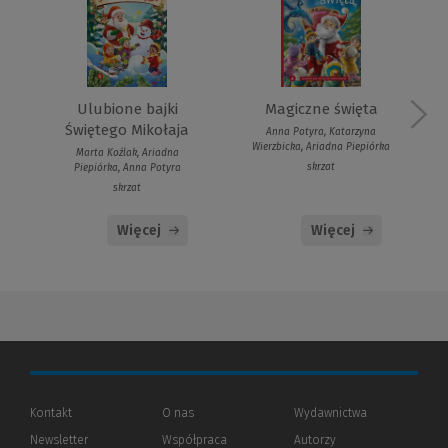
Ulubione bajki
Magiczne święta
Świętego Mikołaja
Anna Potyra, Katarzyna
Wierzbicka, Ariadna Piepiórka
Marta Koźlak, Ariadna
skrzat
Piepiórka, Anna Potyra
skrzat
Więcej
Więcej
Kontakt
O nas
Wydawnictwa
Newsletter
Współpraca
Autorzy