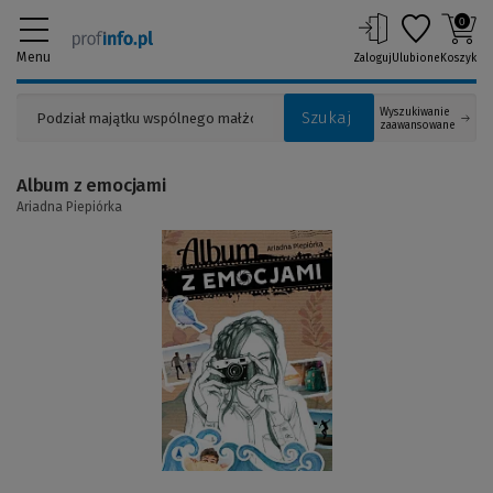
0
Menu
Zaloguj
Ulubione
Koszyk
Wyszukiwanie
Szukaj
zaawansowane
Album z emocjami
Ariadna Piepiórka
(Link
do
innej
strony)