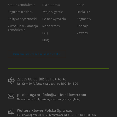
Status zamówienia
Dla autorów
(Nowe
(Link
Serie
okno)
do
Regulamin sklepu
Twoje sugestie
Hasła LEX
innej
strony)
Polityka prywatności
(Nowe
(Link
Co nas wyróżnia
Segmenty
okno)
do
Zwrot lub reklamacja
Mapa strony
Rodzaje
innej
zamówienia
strony)
FAQ
Zawody
Blog
Zarządzaj preferencjami plików cookie
22 535 88 00 lub 801 04 45 45
Jesteśmy do Państwa dyspozycji od 8:00 do 16:00
pl-obsluga.profinfo@wolterskluwer.com
Na wiadomość odpowiemy możliwe jak najszybciej.
Wolters Kluwer Polska Sp. z o.o.
ul. Przyokopowa 33, 01-208 Warszawa; NIP: 583-001-89-31, REGON: