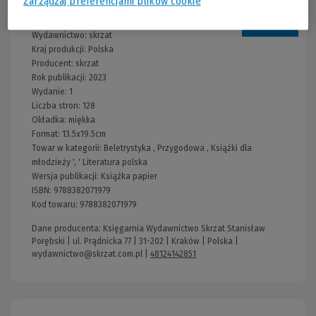
Zarządzaj preferencjami plików cookie
Informacje
Wydawnictwo:
skrzat
Kraj produkcji: Polska
Producent:
skrzat
Rok publikacji:
2023
Wydanie:
1
Liczba stron:
128
Okładka:
miękka
Format:
13.5x19.5cm
Towar w kategorii:
Beletrystyka
,
Przygodowa
,
Książki dla
młodzieży
', '
Literatura polska
Wersja publikacji:
Książka papier
ISBN:
9788382071979
Kod towaru:
9788382071979
Dane producenta: Księgarnia Wydawnictwo Skrzat Stanisław
Porębski | ul. Prądnicka 77 | 31-202 | Kraków | Polska |
wydawnictwo@skrzat.com.pl
|
48124142851