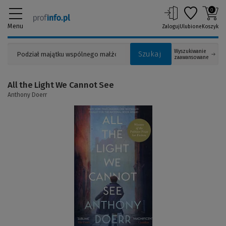
0
Menu
Zaloguj
Ulubione
Koszyk
Wyszukiwanie
Szukaj
zaawansowane
All the Light We Cannot See
Anthony Doerr
(Link
do
innej
strony)