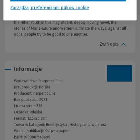
invade Paris. And a future which draws her ever closer to Werner,
Zarządzaj preferencjami plików cookie
a German orphan, destined to labour in the mines until a broken
radio fills his life with possibility and brings him to the notice of
the Hitler Youth.In this magnificent, deeply moving novel, the
stories of Marie-Laure and Werner illuminate the ways, against all
odds, people try to be good to one another.
Zwiń opis
Informacje
Wydawnictwo:
harpercollins
Kraj produkcji: Polska
Producent:
harpercollins
Rok publikacji:
2021
Liczba stron:
532
Okładka:
miękka
Format:
12.5x20.0cm
Towar w kategorii:
Beletrystyka
,
Historyczna, wojenna
Wersja publikacji:
Książka papier
ISBN:
9780007548699