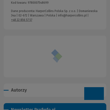
Kod towaru:
9780007548699
Dane producenta: HarperCollins Polska Sp. z o.o. | Domaniewska
34a | 02-672 | Warszawa | Polska |
info@harpercollins.pl
|
+48 22 856 57 57
Autorzy
Newsletter Profinfo.pl