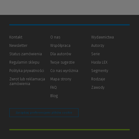
Kontakt
O nas
Wydawnictwa
Newsletter
Współpraca
Autorzy
Status zamówienia
Dla autorów
(Nowe
(Link
Serie
okno)
do
Regulamin sklepu
Twoje sugestie
Hasła LEX
innej
strony)
Polityka prywatności
(Nowe
(Link
Co nas wyróżnia
Segmenty
okno)
do
Zwrot lub reklamacja
Mapa strony
Rodzaje
innej
zamówienia
strony)
FAQ
Zawody
Blog
Zarządzaj preferencjami plików cookie