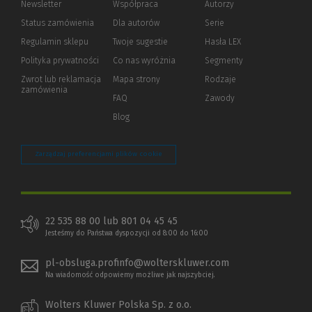
Newsletter
Współpraca
Autorzy
Status zamówienia
Dla autorów
(Nowe
(Link
Serie
okno)
do
Regulamin sklepu
Twoje sugestie
Hasła LEX
innej
strony)
Polityka prywatności
(Nowe
(Link
Co nas wyróżnia
Segmenty
okno)
do
Zwrot lub reklamacja
Mapa strony
Rodzaje
innej
zamówienia
strony)
FAQ
Zawody
Blog
Zarządzaj preferencjami plików cookie
22 535 88 00 lub 801 04 45 45
Jesteśmy do Państwa dyspozycji od 8:00 do 16:00
pl-obsluga.profinfo@wolterskluwer.com
Na wiadomość odpowiemy możliwe jak najszybciej.
Wolters Kluwer Polska Sp. z o.o.