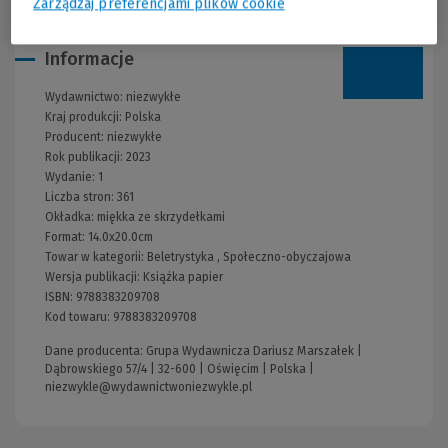
Zarządzaj preferencjami plików cookie
Informacje
Wydawnictwo:
niezwykłe
Kraj produkcji: Polska
Producent:
niezwykłe
Rok publikacji:
2023
Wydanie:
1
Liczba stron:
361
Okładka:
miękka ze skrzydełkami
Format:
14.0x20.0cm
Towar w kategorii:
Beletrystyka
,
Społeczno-obyczajowa
Wersja publikacji:
Książka papier
ISBN:
9788383209708
Kod towaru:
9788383209708
Dane producenta: Grupa Wydawnicza Dariusz Marszałek |
Dąbrowskiego 57/4 | 32-600 | Oświęcim | Polska |
niezwykle@wydawnictwoniezwykle.pl