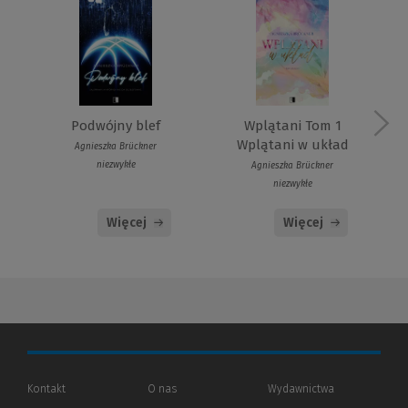
Podwójny blef
Wplątani Tom 1
Wplątani w układ
Agnieszka Brückner
niezwykłe
Agnieszka Brückner
niezwykłe
Więcej
Więcej
Kontakt
O nas
Wydawnictwa