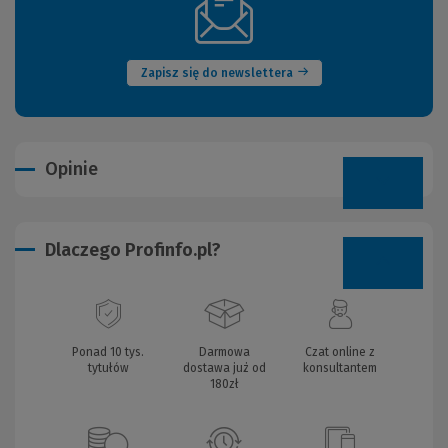
(Nowe
okno)
Zapisz się do newslettera
Opinie
Dlaczego Profinfo.pl?
Ponad 10 tys.
Darmowa
Czat online z
tytułów
dostawa już od
konsultantem
180zł