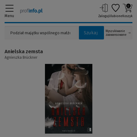
0
Menu
Zaloguj
Ulubione
Koszyk
Wyszukiwanie
Szukaj
zaawansowane
Anielska zemsta
Agnieszka Brückner
(Link
do
innej
strony)